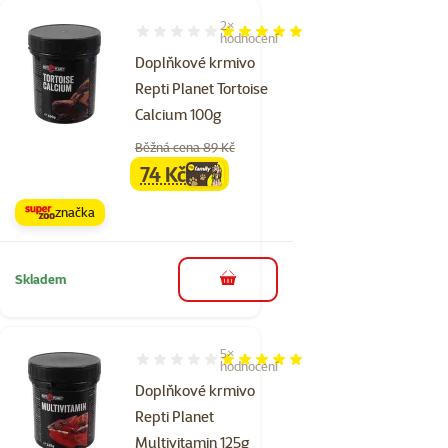
2×
Hodnocení 100%, počet hodnocení: 2
hodnocení
Doplňkové krmivo
Repti Planet Tortoise
Calcium 100g
Běžná cena 89 Kč
74 Kč
family
cena
značka
Skladem
do košíku
5×
Hodnocení 96%, počet hodnocení: 5
hodnocení
Doplňkové krmivo
Repti Planet
Multivitamin 125g