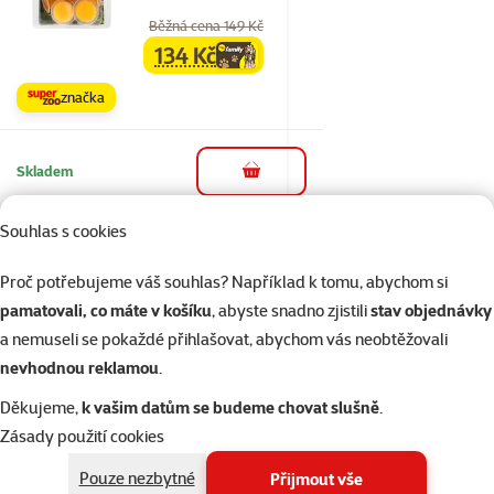
Běžná cena 149 Kč
134 Kč
family
cena
značka
Skladem
do košíku
Souhlas s cookies
1×
Hodnocení 20%, počet hodnocení: 1
hodnocení
Proč potřebujeme váš souhlas? Například k tomu, abychom si
TETRA Tortoise 250ml
pamatovali, co máte v košíku
, abyste snadno zjistili
stav objednávky
Běžná cena 139 Kč
a nemuseli se pokaždé přihlašovat, abychom vás neobtěžovali
124 Kč
family
cena
nevhodnou reklamou
.
Děkujeme,
k vašim datům se budeme chovat slušně
.
Skladem
Zásady použití cookies
do košíku
Pouze nezbytné
Přijmout vše