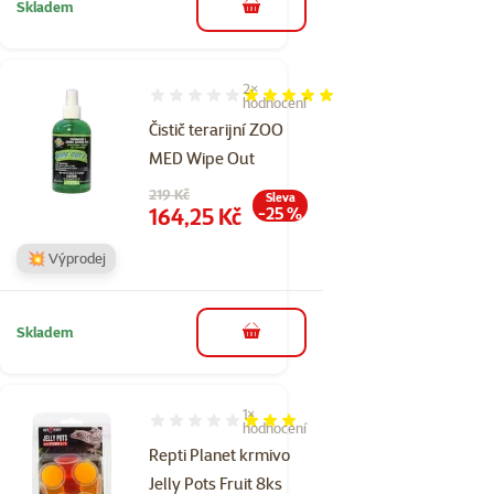
Skladem
do košíku
2×
Hodnocení 100%, počet hodnocení: 2
hodnocení
Čistič terarijní ZOO
MED Wipe Out
Původní cena
219 Kč
Sleva
Cena
164,25 Kč
-25 %
💥 Výprodej
Skladem
do košíku
1×
Hodnocení 60%, počet hodnocení: 1
hodnocení
Repti Planet krmivo
Jelly Pots Fruit 8ks