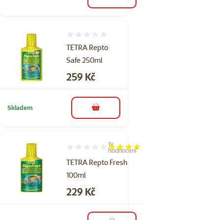
do košíku
Hodnocení 0%
TETRA Repto
Safe 250ml
Cena
259 Kč
Skladem
do košíku
1×
Hodnocení 80%, počet hodnocení: 1
hodnocení
TETRA Repto Fresh
100ml
Cena
229 Kč