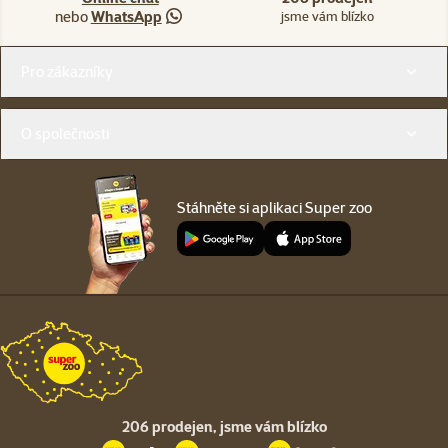
nebo
WhatsApp
jsme vám blízko
Menu v patičce
Pro zákazníky
O společnosti
Stáhněte si aplikaci Super zoo
206 prodejen,
jsme vám blízko