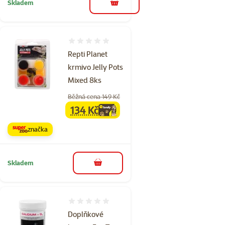
Skladem
do košíku
Hodnocení 0%
Repti Planet
krmivo Jelly Pots
Mixed 8ks
Běžná cena 149 Kč
134 Kč
family
cena
značka
Skladem
do košíku
Hodnocení 0%
Doplňkové