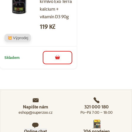
krmivo Exo Terra
kalcium +
vitamín D3 90g
Cena
119 Kč
💥 Výprodej
Skladem
do košíku
Napište nám
321 000 180
eshop@superzoo.cz
Po–Pá 7:00 – 18:00
Online chat
206 prodejen