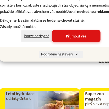
co máte v košíku
, abyste snadno zjistili
stav objednávky
a nemuseli 
do košíku
d
pokaždé přihlašovat, abychom vás neobtěžovali
nevhodnou reklam
Děkujeme,
k vašim datům se budeme chovat slušně
.
Zásady použití cookies
Pouze nezbytné
Přijmout vše
Podrobné nastavení
Letní hydratace
Super zoo
s drinky Ontario
magazín
plný slev a ins