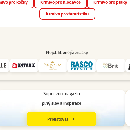
ivo pro kočky
Krmivo pro hlodavce
Krmivo pro ptáky
📱 Stáhněte si novou aplikaci Super zoo.
Více informací
Krmivo pro teraristiku
op
Akce a slevy
Prodejny
Služby
Poradna
Pomá
206
Nejoblíbenější značky
traci 10 % na první
Nižší ceny pro členy
family
100% 
klubu
krmi
Super zoo magazín
plný slev a inspirace
Prolistovat