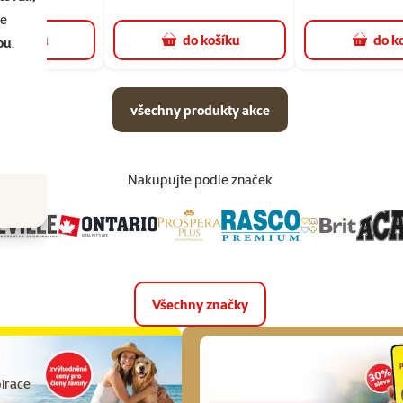
se
o košíku
do košíku
do k
ou
.
všechny produkty akce
Nakupujte podle značek
Všechny značky
Suprovky v
aplikaci
pirace
2x měsíčně nové
nabídky