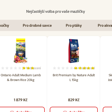
Nejčastější volba pro vaše mazlíčky
kočky
Pro drobné savce
Pro ptáky
Pro akva
2×
hodnocení
44×
hodnocení
čet hodnocení: 2
Hodnocení 60%, počet hodnocení: 2
Hodnocení 97%, počet 
Ontario Adult Medium Lamb
Brit Premium by Nature Adult
Sk
& Brown Rice 20kg
L 15kg
Jo
1 879 Kč
829 Kč