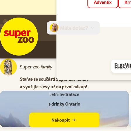
Advantix
Krm
Máte dotaz?
E-sh
Super zoo
family
Sleva za regis
nákup
Staňte se součástí Super zoo
family
a využijte slevy už na první nákup!
Letní hydratace
s drinky Ontario
Nakoupit