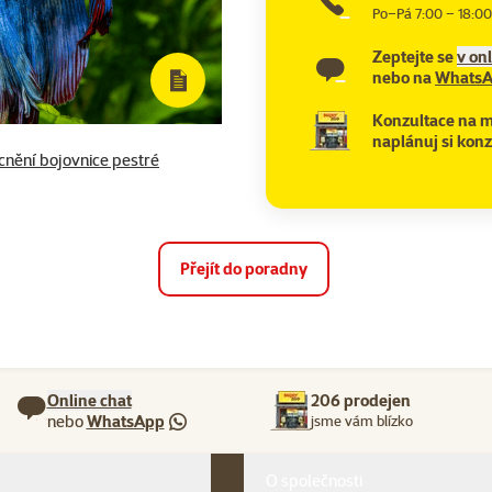
Po–Pá 7:00 – 18:00
Zeptejte se
v on
nebo na
Whats
Konzultace na m
naplánuj si konz
cnění bojovnice pestré
Přejít do poradny
Online chat
206 prodejen
nebo
WhatsApp
jsme vám blízko
O společnosti