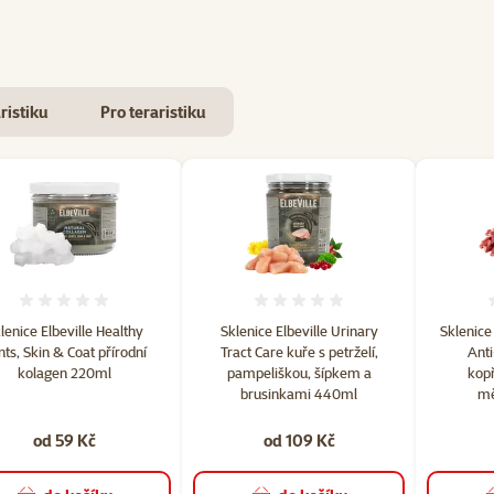
ristiku
Pro teraristiku
hodnocení: 44
Hodnocení 0%
Hodnocení 0%
lenice Elbeville Healthy
Sklenice Elbeville Urinary
Sklenice
ints, Skin & Coat přírodní
Tract Care kuře s petrželí,
Anti
kolagen 220ml
pampeliškou, šípkem a
kopř
brusinkami 440ml
mě
od 59 Kč
od 109 Kč