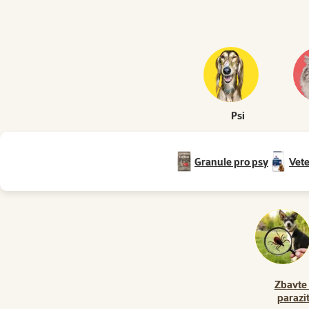
Psi
Granule pro psy
Vete
Zbavte
parazi