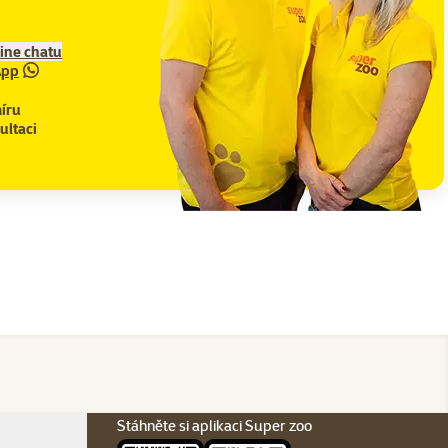
line chatu
App
íru
ultaci
Stáhněte si aplikaci Super zoo