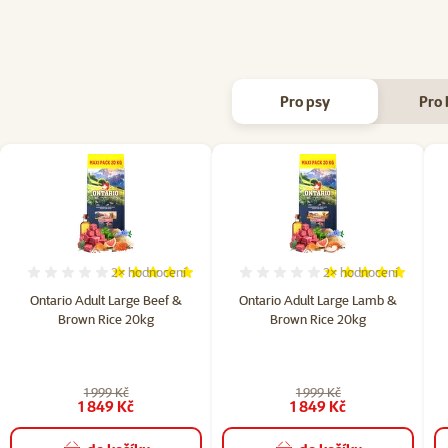
Pro psy
Pro 
2×
hodnocení
2×
hodnocení
Hodnocení 100%, počet hodnocení: 2
Hodnocení 100%, po
Ontario Adult Large Beef &
Ontario Adult Large Lamb &
Brown Rice 20kg
Brown Rice 20kg
1 999 Kč
1 999 Kč
1 849 Kč
1 849 Kč