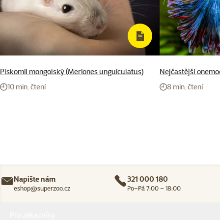
Pískomil mongolský (Meriones unguiculatus)
Nejčastější onemo
10 min. čtení
8 min. čtení
Napište nám
321 000 180
eshop@superzoo.cz
Po–Pá 7:00 – 18:00
Menu v patičce
Pro zákazníky