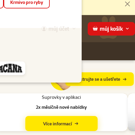
Krmivo pro ryby
Zav
můj
účet
můj
košík
Hledej
háme
záruka chutnosti
Registrujte se a ušetřete
va
Suprovky v aplikaci
2x měsíčně nové nabídky
Více informací