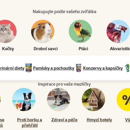
Nakupujte podle vašeho zvířátka
Kočky
Drobní savci
Ptáci
Akvaristi
rinární diety
Pamlsky a pochoutky
Konzervy a kapsičky
Inspirace pro vaše mazlíčky
 se
Proti horku a
Zdraví a péče
Hmyzí hotely
Vý
tů
přehřátí