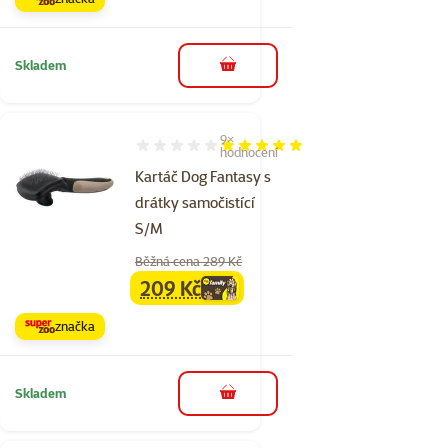
Skladem
do košíku
9×
Hodnocení 100%, počet hodnocení: 9
hodnocení
Kartáč Dog Fantasy s
drátky samočistící
S/M
Běžná cena 289 Kč
209 Kč
family
cena
značka
Skladem
do košíku