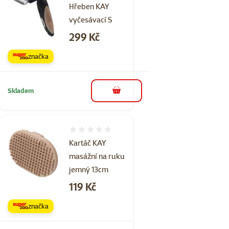
Hřeben KAY
vyčesávací S
Cena
299 Kč
značka
Skladem
do košíku
Hodnocení 0%
Kartáč KAY
masážní na ruku
jemný 13cm
Cena
119 Kč
značka