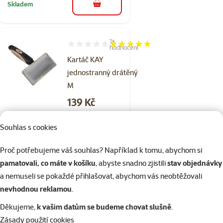
Skladem
do košíku
1×
Hodnocení 100%, počet hodnocení: 1
hodnocení
Kartáč KAY
jednostranný drátěný
M
Cena
139 Kč
značka
Souhlas s cookies
Proč potřebujeme váš souhlas? Například k tomu, abychom si
Skladem
do košíku
pamatovali, co máte v košíku
, abyste snadno zjistili
stav objednávky
a nemuseli se pokaždé přihlašovat, abychom vás neobtěžovali
nevhodnou reklamou
.
2×
Hodnocení 100%, počet hodnocení: 2
hodnocení
Děkujeme,
k vašim datům se budeme chovat slušně
.
Hřeben pro psy Trixie
Zásady použití cookies
kovový 16cm