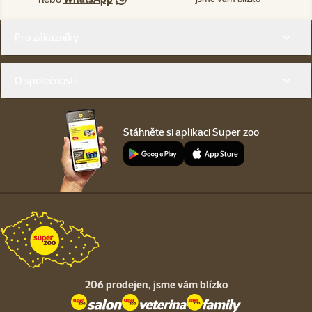
Menu v patičce
Pro zákazníky
O společnosti
Stáhněte si aplikaci Super zoo
206 prodejen,
jsme vám blízko