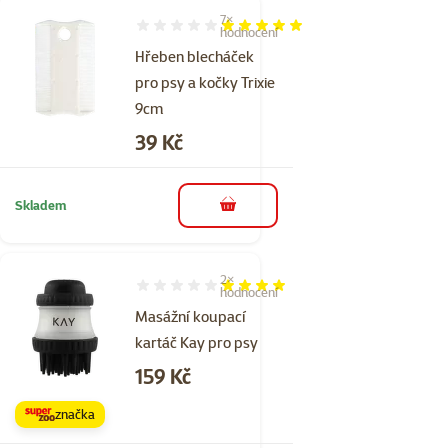
7×
Hodnocení 100%, počet hodnocení: 7
hodnocení
Hřeben blecháček
pro psy a kočky Trixie
9cm
Cena
39 Kč
Skladem
do košíku
2×
Hodnocení 80%, počet hodnocení: 2
hodnocení
Masážní koupací
kartáč Kay pro psy
Cena
159 Kč
značka