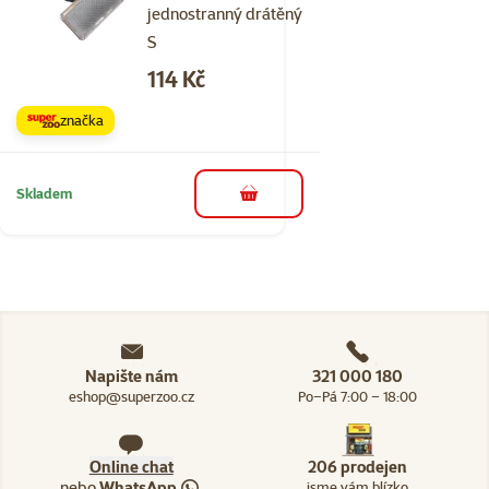
jednostranný drátěný
S
Cena
114 Kč
značka
Skladem
do košíku
Napište nám
321 000 180
eshop@superzoo.cz
Po–Pá 7:00 – 18:00
Online chat
206 prodejen
nebo
WhatsApp
jsme vám blízko