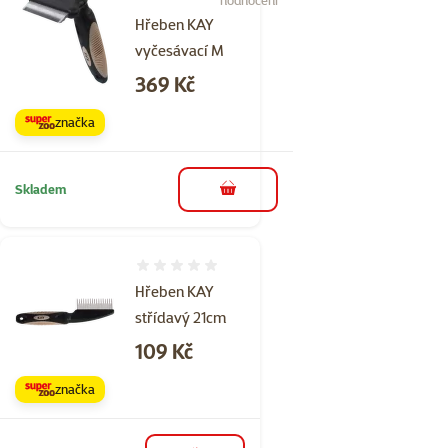
Hřeben KAY
vyčesávací M
Cena
369 Kč
značka
Skladem
do košíku
Hodnocení 0%
Hřeben KAY
střídavý 21cm
Cena
109 Kč
značka