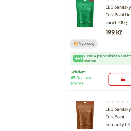
Hodnocení 
CBD pamlsk
CurePoint De
care L 100g
Cena
199 Kč
💥 Výprodej
Kupte 4 psí pamlsky a 1 mát
3+1
zdarma
Skladem
Doprava
do 
zdarma
Hodnocení 
CBD pamlsk
CurePoint
Immunity L 1