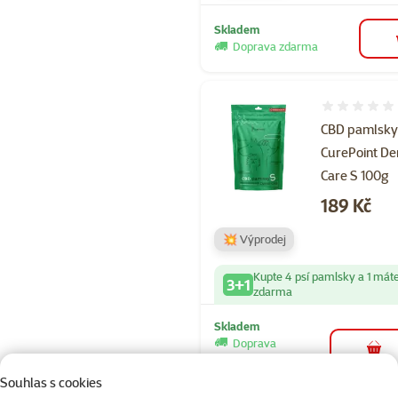
Skladem
Doprava zdarma
Hodnocení 
CBD pamlsk
CurePoint De
Care S 100g
Cena
189 Kč
💥 Výprodej
Kupte 4 psí pamlsky a 1 mát
3+1
zdarma
Skladem
Doprava
do 
zdarma
Souhlas s cookies