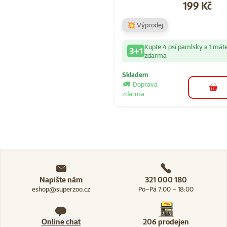
Cena
199 Kč
💥 Výprodej
Kupte 4 psí pamlsky a 1 mát
3+1
zdarma
Skladem
Doprava
do 
zdarma
Napište nám
321 000 180
eshop@superzoo.cz
Po–Pá 7:00 – 18:00
Online chat
206 prodejen