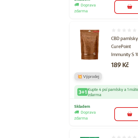
Doprava
do 
zdarma
Hodnocení 
CBD pamlsk
CurePoint
Immunity S 
Cena
189 Kč
💥 Výprodej
Kupte 4 psí pamlsky a 1 mát
3+1
zdarma
Skladem
Doprava
do 
zdarma