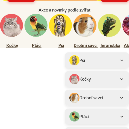
Akce a novinky podle zvířat
Kočky
Ptáci
Psi
Drobní savci
Teraristika
Ak
Parametrický filtr
Vybrané filtry
Produkty v akci
Podkategorie
Psi
Kočky
Drobní savci
Ptáci