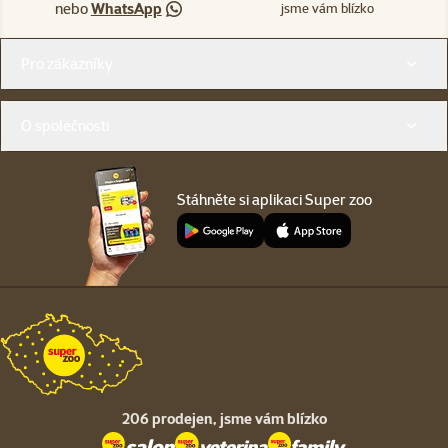
nebo
WhatsApp
jsme vám blízko
Menu v patičce
Pro zákazníky
O společnosti
Stáhněte si aplikaci Super zoo
206 prodejen,
jsme vám blízko