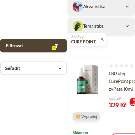
Akvaristika
Teraristika
Značky
CURE POINT
Filtrovat
1
Hodnocení 
Seřadit
CBD olej
CurePoint pr
zvířata 10ml
Původní cena
549 Kč
S
Cena
329 Kč
-
💥 Výprodej
Skladem