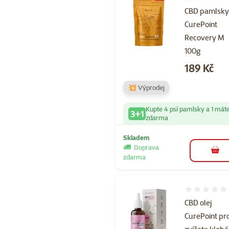
Hodnocení 
CBD pamlsk
CurePoint
Recovery M
100g
Cena
189 Kč
💥 Výprodej
Kupte 4 psí pamlsky a 1 mát
3+1
zdarma
Skladem
Doprava
do 
zdarma
Hodnocení 
CBD olej
CurePoint pr