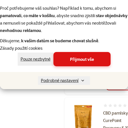
Hodnocení 
Proč potřebujeme váš souhlas? Například k tomu, abychom si
CBD pamlsk
pamatovali, co máte v košíku
, abyste snadno zjistili
stav objednávky
CurePoint De
a nemuseli se pokaždé přihlašovat, abychom vás neobtěžovali
Care M 100g
nevhodnou reklamou
.
Cena
189 Kč
Děkujeme,
k vašim datům se budeme chovat slušně
.
Zásady použití cookies
💥 Výprodej
Pouze nezbytné
Přijmout vše
Kupte 4 psí pamlsky a 1 mát
3+1
zdarma
Skladem
Podrobné nastavení
Doprava
do 
zdarma
Hodnocení 
CBD pamlsk
CurePoint
Recovery S 1