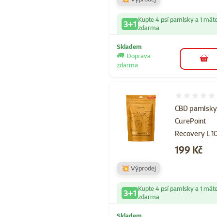
Kupte 4 psí pamlsky a 1 mát
3+1
zdarma
Skladem
Doprava
do 
zdarma
Hodnocení 
CBD pamlsk
CurePoint
Recovery L 1
Cena
199 Kč
💥 Výprodej
Kupte 4 psí pamlsky a 1 mát
3+1
zdarma
Skladem