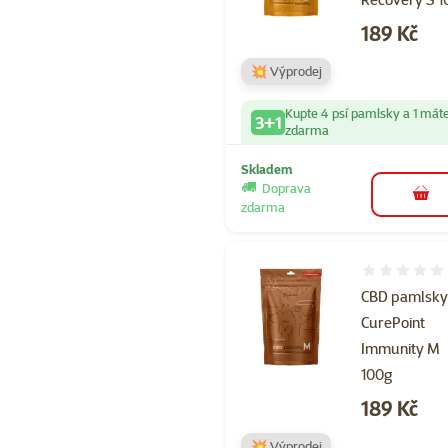
Cena
189 Kč
💥 Výprodej
Kupte 4 psí pamlsky a 1 mát
3+1
zdarma
Skladem
Doprava
do 
zdarma
Hodnocení 
CBD pamlsk
CurePoint
Immunity M
100g
Cena
189 Kč
💥 Výprodej