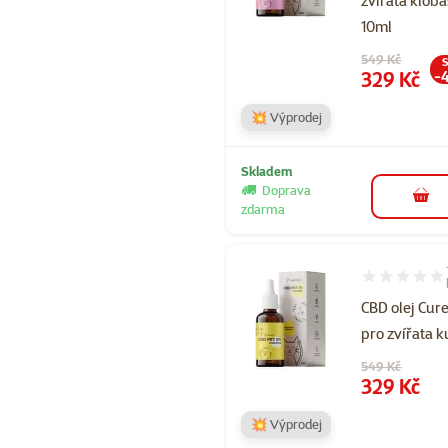
zvířata klob
10ml
Původní cena
549 Kč
S
Cena
329 Kč
-
💥 Výprodej
Skladem
Doprava
do 
zdarma
Hodnocení 10
CBD olej Cur
pro zvířata 
Původní cena
549 Kč
Cena
329 Kč
💥 Výprodej