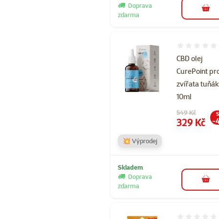
Doprava
do 
zdarma
Hodnocení 
CBD olej
CurePoint pr
zvířata tuňá
10ml
Původní cena
549 Kč
S
Cena
329 Kč
-
💥 Výprodej
Skladem
Doprava
do 
zdarma