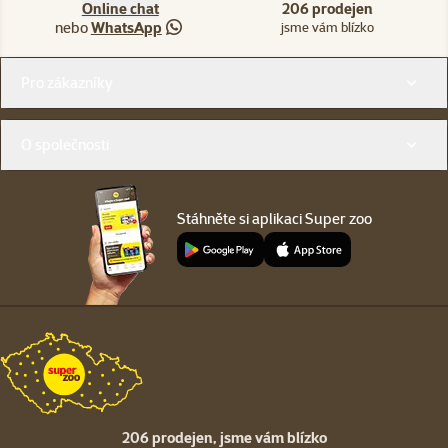
Online chat
206 prodejen
nebo
WhatsApp
jsme vám blízko
Menu v patičce
Pro zákazníky
O společnosti
Stáhněte si aplikaci Super zoo
206 prodejen,
jsme vám blízko