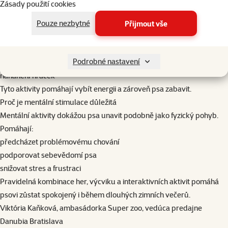
Zásady použití cookies
Hry na pohyb a energii
Někteří psi potřebují více fyzické aktivity i během zimy. V menším
Pouze nezbytné
Přijmout vše
prostoru můžete vyzkoušet například:
krátké aportování
Podrobné nastavení
přetahování hračky
nahánění hraček
Tyto aktivity pomáhají vybít energii a zároveň psa zabavit.
Proč je mentální stimulace důležitá
Mentální aktivity dokážou psa unavit podobně jako fyzický pohyb.
Pomáhají:
předcházet problémovému chování
podporovat sebevědomí psa
snižovat stres a frustraci
Pravidelná kombinace her, výcviku a interaktivních aktivit pomáhá
psovi zůstat spokojený i během dlouhých zimních večerů.
Viktória Kaňková, ambasádorka Super zoo, vedúca predajne
Danubia Bratislava