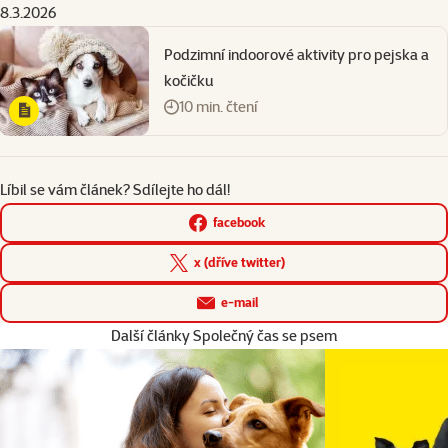
8.3.2026
Podzimní indoorové aktivity pro pejska a
kočičku
10 min. čtení
Líbil se vám článek? Sdílejte ho dál!
facebook
x (dříve twitter)
e-mail
Další články Společný čas se psem