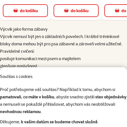
do košíku
do košíku
do
Výcvik jako forma zábavy
Výcvik nemusí být jen o základních povelech. I krátké tréninkové
bloky doma mohou být pro psa zábavné a zároveň velmi užitečné.
Pravidelné cvičení:
posiluje komunikaci mezi psem a majitelem
zlepšuje poslušnost
zvyšuje sebevědomí psa
Souhlas s cookies
Během zimních večerů můžete procvičovat povely jako:
sedni
Proč potřebujeme váš souhlas? Například k tomu, abychom si
lehni
pamatovali, co máte v košíku
, abyste snadno zjistili
stav objednávky
zůstaň
a nemuseli se pokaždé přihlašovat, abychom vás neobtěžovali
ke mně
nevhodnou reklamou
.
Nebo vyzkoušet nové triky, například otočku, podání packy či
Děkujeme,
k vašim datům se budeme chovat slušně
.
jednoduché aportování.