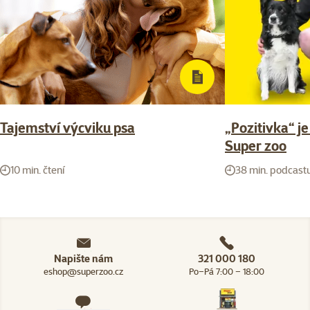
Tajemství výcviku psa
„Pozitivka“ je
Super zoo
10 min. čtení
38 min. podcast
Napište nám
321 000 180
eshop@superzoo.cz
Po–Pá 7:00 – 18:00