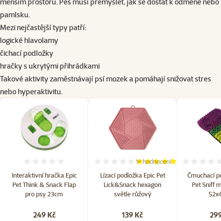
menším prostoru. Pes musí přemýšlet, jak se dostat k odměně nebo
pamlsku.
Mezi nejčastější typy patří:
logické hlavolamy
čichací podložky
hračky s ukrytými přihrádkami
Takové aktivity zaměstnávají psí mozek a pomáhají snižovat stres
nebo hyperaktivitu.
1×
hodnocení
Hodnocení 0%
Hodnocení 100%, počet hodn
Interaktivní hračka Epic
Lízací podložka Epic Pet
Čmuchací po
Pet Think & Snack Flap
Lick&Snack hexagon
Pet Sniff 
pro psy 23cm
světle růžový
52x
249 Kč
139 Kč
299