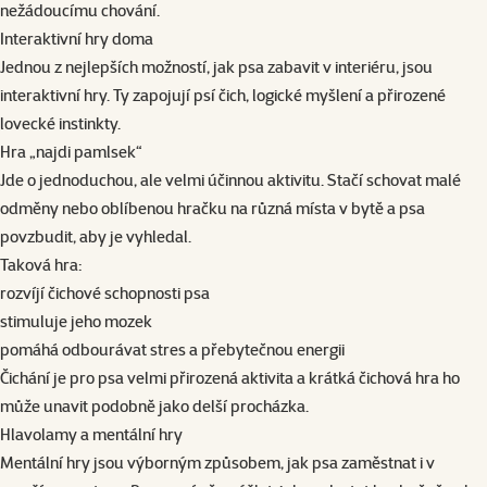
nežádoucímu chování.
Interaktivní hry doma
Jednou z nejlepších možností, jak psa zabavit v interiéru, jsou
interaktivní hry. Ty zapojují psí čich, logické myšlení a přirozené
lovecké instinkty.
Hra „najdi pamlsek“
Jde o jednoduchou, ale velmi účinnou aktivitu. Stačí schovat malé
odměny nebo oblíbenou hračku na různá místa v bytě a psa
povzbudit, aby je vyhledal.
Taková hra:
rozvíjí čichové schopnosti psa
stimuluje jeho mozek
pomáhá odbourávat stres a přebytečnou energii
Čichání je pro psa velmi přirozená aktivita a krátká čichová hra ho
může unavit podobně jako delší procházka.
Hlavolamy a mentální hry
Mentální hry jsou výborným způsobem, jak psa zaměstnat i v