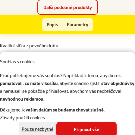
Další podobné produkty
Akvarijní síťka JK Animals 12x10x39cm
Popis
Parametry
Na začátek stránky
superzoo.product.detail.content
Kvalitní síťka z pevného drátu.
Souhlas s cookies
Parametry
Značka
JK Animals
Proč potřebujeme váš souhlas? Například k tomu, abychom si
Katalogové číslo
8101-18813
pamatovali, co máte v košíku
, abyste snadno zjistili
stav objednávky
EAN
8595159402383
a nemuseli se pokaždé přihlašovat, abychom vás neobtěžovali
Články a poradna
nevhodnou reklamou
.
Potřebujete poradit?
Děkujeme,
k vašim datům se budeme chovat slušně
.
Náš tým Super zoo je tady pro vás
Zásady použití cookies
321 000 180
Pouze nezbytné
Přijmout vše
Po–Pá 7:00 – 18:00