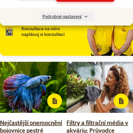
Zeptejte se
v online chatu
nebo
Podrobné nastavení
na
WhatsApp
Konzultace na míru
naplánuj si konzultaci
Nejčastější onemocnění
Filtry a filtrační média v
bojovnice pestré
akváriu: Průvodce