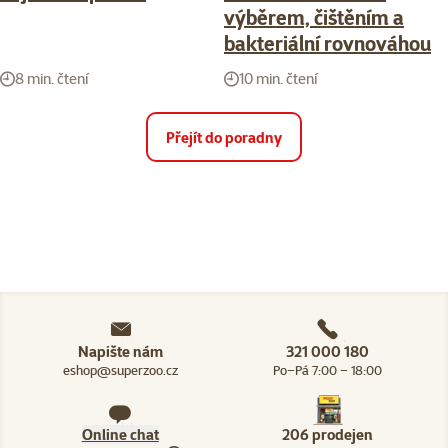
výběrem, čištěním a
bakteriální rovnováhou
8 min. čtení
10 min. čtení
Přejít do poradny
Napište nám
321 000 180
eshop@superzoo.cz
Po–Pá 7:00 – 18:00
Online chat
206 prodejen