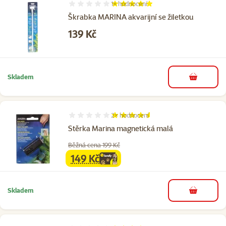
1×
hodnocení
Hodnocení 100%, počet hodnocení: 1
Škrabka MARINA akvarijní se žiletkou
Cena
139 Kč
Skladem
do košíku
2×
hodnocení
Hodnocení 90%, počet hodnocení: 2
Stěrka Marina magnetická malá
Běžná cena 199 Kč
149 Kč
family
cena
Skladem
do košíku