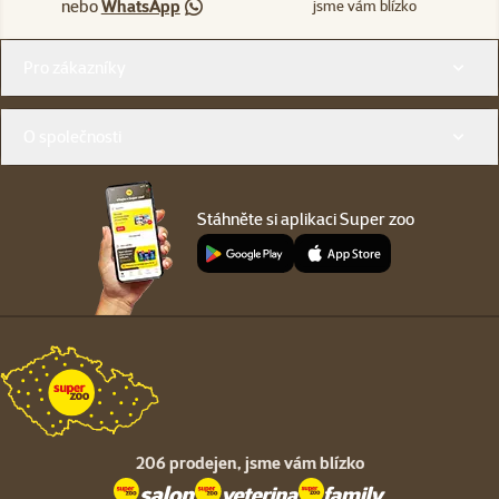
nebo
WhatsApp
jsme vám blízko
Menu v patičce
Pro zákazníky
O společnosti
Stáhněte si aplikaci Super zoo
206 prodejen,
jsme vám blízko