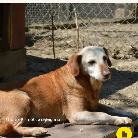
Útulek Přímětice u Znojma