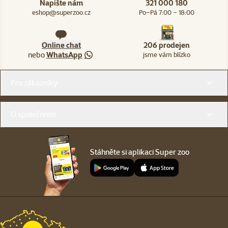
Napište nám
321 000 180
eshop@superzoo.cz
Po–Pá 7:00 – 18:00
Online chat
206 prodejen
nebo
WhatsApp
jsme vám blízko
Menu v patičce
Pro zákazníky
O společnosti
Stáhněte si aplikaci Super zoo