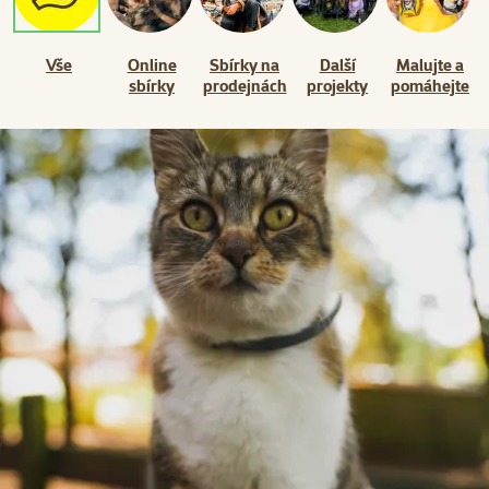
Vše
Online
Sbírky na
Další
Malujte a
sbírky
prodejnách
projekty
pomáhejte