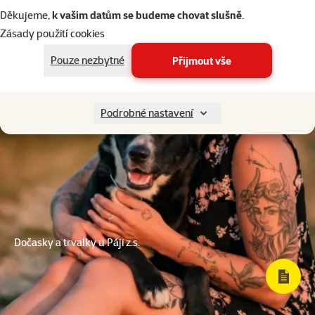
Děkujeme,
k vašim datům se budeme chovat slušně
.
Zásady použití cookies
Pouze nezbytné
Přijmout vše
Podrobné nastavení
Dočasky a trvalky u Páji z.s.