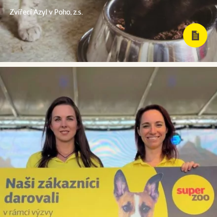
Zvířecí Azyl v Poho, z.s.