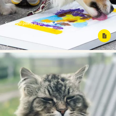
Super psí pawty je za námi! 🐾