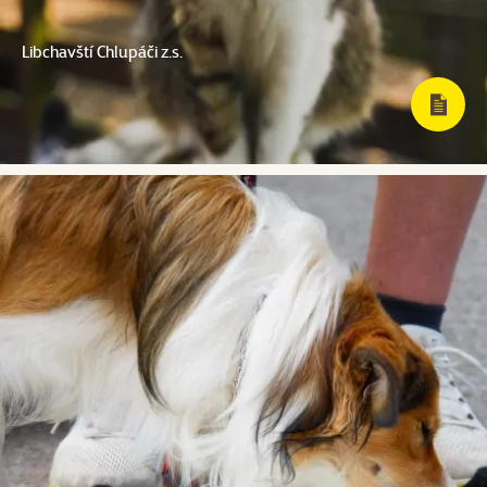
Libchavští Chlupáči z.s.