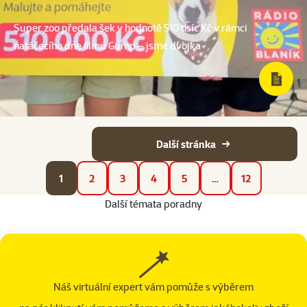
Super zoo předala šek v hodnotě 510 tisíc Kč v rámci
natáčecího dne filmu Gump – jsme dvojka
Další stránka
1
2
3
4
5
…
12
Další témata poradny
Náš virtuální expert vám pomůže s výběrem