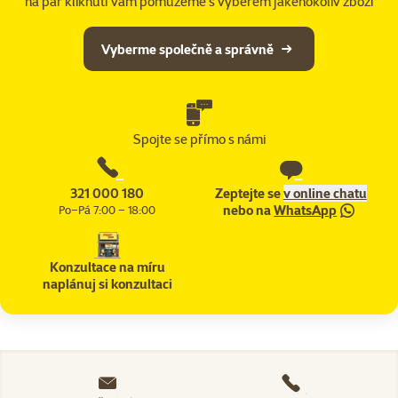
na pár kliknutí vám pomůžeme s výběrem jakéhokoliv zboží
Vyberme společně a správně
Spojte se přímo s námi
321 000 180
Zeptejte se
v online chatu
nebo na
WhatsApp
Po–Pá 7:00 – 18:00
Konzultace na míru
naplánuj si konzultaci