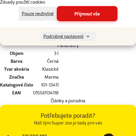
Zásady použití cookies
segment zákazníků.
Velikost
: 20 x 10,5 x výška 21,5 cm
Pouze nezbytné
Přijmout vše
Obsah
: 3l
Upozornění:
Akvárium je dodáváno bez přípravku na čištění vody
Podrobné nastavení
Parametry
Objem
3 l
Barva
Černá
Tvar akvária
Klasické
Značka
Marina
Katalogové číslo
101-13411
EAN
015561134118
Články a poradna
Potřebujete poradit?
Náš tým Super zoo je tady pro vás