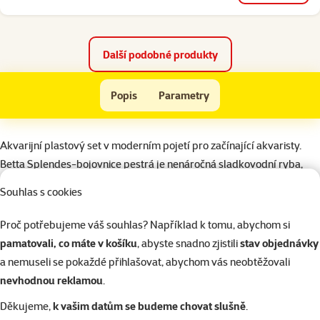
Další podobné produkty
Akvárium MARINA Betta Kit Zen 3l
Popis
Parametry
Na začátek stránky
superzoo.product.detail.content
Akvarijní plastový set v moderním pojetí pro začínající akvaristy.
Betta Splendes-bojovnice pestrá je nenáročná sladkovodní ryba,
která je vybavena tzv. labyrintem. Ten umožňuje dýchání vzdušného
Souhlas s cookies
kyslíku. Proto nepotřebuje v akváriu vzduchování. Samci se chovají
odděleně pro svojí agresivitu vůči vlastnímu druhu (nebo jakýmkoliv
Proč potřebujeme váš souhlas? Například k tomu, abychom si
rybám se závojovými ploutvemi). Betty jsou velice oblíbené, pro
pamatovali, co máte v košíku
, abyste snadno zjistili
stav objednávky
množství barevných variací a možnost chovu v jednoduchém
a nemuseli se pokaždé přihlašovat, abychom vás neobtěžovali
akváriu bez vzduchování, filtrace a topného tělesa.
nevhodnou reklamou
.
Sety byly navrženy v různých provedeních s moderními prvky.
Děkujeme,
k vašim datům se budeme chovat slušně
.
Každý set má specifický design, který byl navržen pro určitý