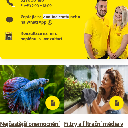
321 000 180
Po–Pá 7:00 – 18:00
Zeptejte se
v online chatu
nebo
na
WhatsApp
Konzultace na míru
naplánuj si konzultaci
Nejčastější onemocnění
Filtry a filtrační média v