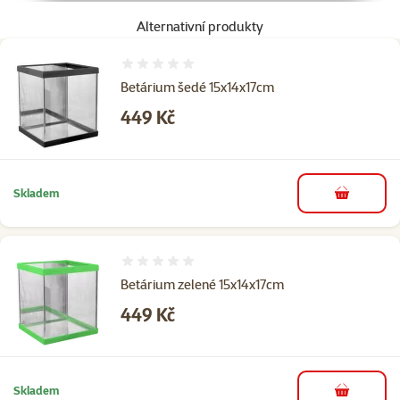
Alternativní produkty
Hodnocení 0%
Betárium šedé 15x14x17cm
Cena
449 Kč
Skladem
do košíku
Hodnocení 0%
Betárium zelené 15x14x17cm
Cena
449 Kč
Skladem
do košíku