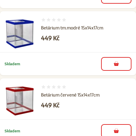
Hodnocení 0%
Betárium tm.modré 15x14x17cm
Cena
449 Kč
Skladem
do košíku
Hodnocení 0%
Betárium červené 15x14x17cm
Cena
449 Kč
Skladem
do košíku