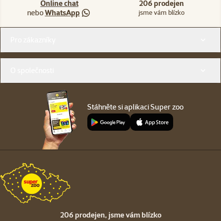
Online chat
206 prodejen
nebo
WhatsApp
jsme vám blízko
Menu v patičce
Pro zákazníky
O společnosti
Stáhněte si aplikaci Super zoo
206 prodejen,
jsme vám blízko