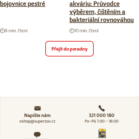
bojovnice pestré
akváriu: Průvodce
výběrem, čištěním a
bakteriální rovnováhou
8 min. čtení
10 min. čtení
Přejít do poradny
Napište nám
321 000 180
eshop@superzoo.cz
Po–Pá 7:00 – 18:00