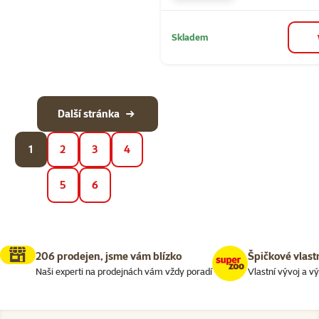
Skladem
Další stránka
1
2
3
4
5
6
206 prodejen, jsme vám blízko
Špičkové vlast
Naši experti na prodejnách vám vždy poradí
Vlastní vývoj a v