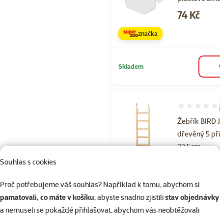
Cena
74 Kč
značka
Skladem
Hodnocení 93
Žebřík BIRD
dřevěný 5 př
22,5cm
Souhlas s cookies
Běžná cena 44
34 Kč
family
ce
Proč potřebujeme váš souhlas? Například k tomu, abychom si
značka
pamatovali, co máte v košíku
, abyste snadno zjistili
stav objednávky
a nemuseli se pokaždé přihlašovat, abychom vás neobtěžovali