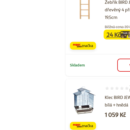
Žebřík BIRD
dřevěný 4 př
19,5cm
Běžná cena 39
24 Kč
family
ce
značka
Skladem
Hodnocení 80
Klec BIRD JE
bílá + hnědá
Cena
1 059 Kč
značka