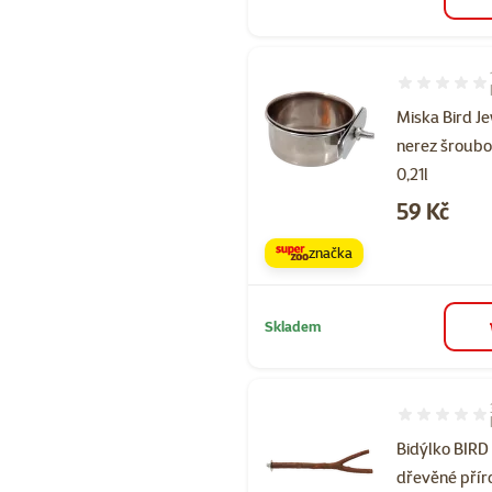
Hodnocení 91
Miska Bird J
nerez šroubo
0,21l
Cena
59 Kč
značka
Skladem
Hodnocení 87
Bidýlko BIRD
dřevěné přír