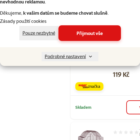
nevhodnou reklamou
.
Skladem
Děkujeme,
k vašim datům se budeme chovat slušně
.
Zásady použití cookies
Hodnocení 10
Pouze nezbytné
Přijmout vše
Hračka Bird 
závěsná klas
zvonečkem b
Podrobné nastavení
27x16cm
Cena
119 Kč
značka
Skladem
Hodnocení 10