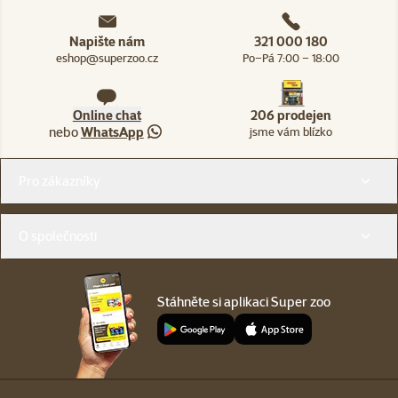
Napište nám
321 000 180
eshop@superzoo.cz
Po–Pá 7:00 – 18:00
Online chat
206 prodejen
nebo
WhatsApp
jsme vám blízko
Menu v patičce
Pro zákazníky
O společnosti
Stáhněte si aplikaci Super zoo