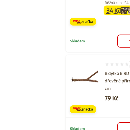
Běžná cena 54
34 Kč
family
ce
značka
Skladem
Hodnocení 93
Bidýlko BIRD
dřevěné přír
cm
Cena
79 Kč
značka
Skladem