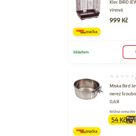
Klec BIRD JE
vínová
Cena
999 Kč
značka
Skladem
Hodnocení 10
Miska Bird J
nerez šroubo
0,63l
Běžná cena 84
54 Kč
family
ce
značka