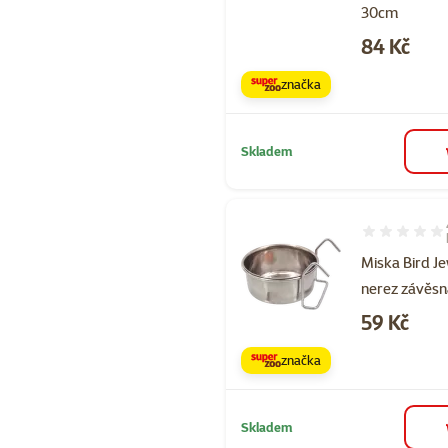
30cm
Cena
84 Kč
značka
Skladem
Hodnocení 10
Miska Bird J
nerez závěsn
Cena
59 Kč
značka
Skladem