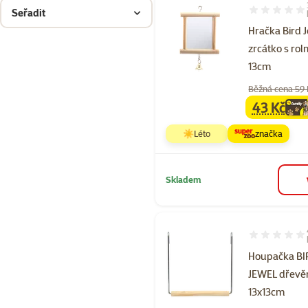
Seřadit
Hodnocení 10
Hračka Bird 
zrcátko s rol
13cm
Běžná cena 59
43 Kč
family
ce
☀️Léto
značka
Skladem
Hodnocení 10
Houpačka BI
JEWEL dřevě
13x13cm