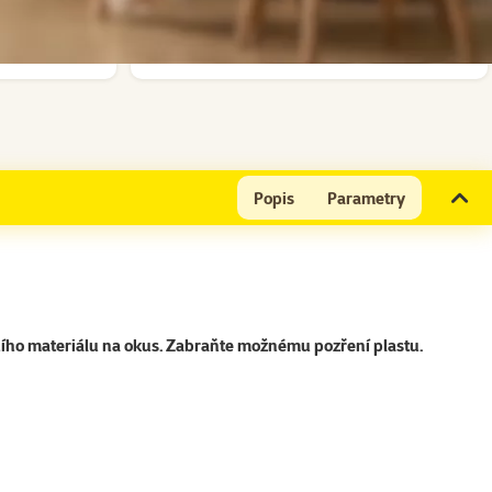
Skladem
do košíku
do koš
Doprava zdarma
Popis
Parametry
ního materiálu na okus. Zabraňte možnému pozření plastu.