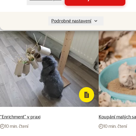
Druh drobného savce
Křeček, Křečík, Myška
Značka
Savic
Katalogové číslo
115-01663
Podrobné nastavení
“Enrichment” v praxi
Koupání malých s
10 min. čtení
10 min. čtení