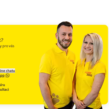
t?
y pro vás
line chatu
App
íru
ultaci