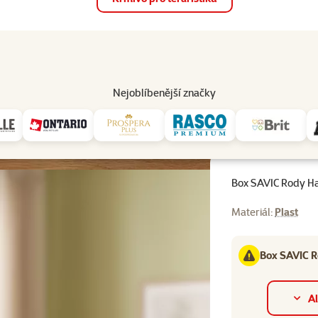
op
Akce a slevy
Prodejny
Služby
Poradna
Pomá
206
Nejoblíbenější značky
C Rody Hamster zelený
Box SAVIC Rody H
Materiál:
Plast
Box SAVIC R
Al