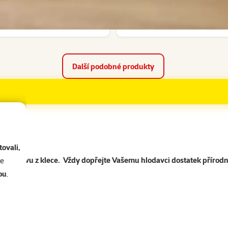
Skladem
do košíku
Doprava zdarma
Další podobné produkty
ovali,
ňte výbavu z klece. Vždy dopřejte Vašemu hlodavci dostatek přírod
se
ou
.
ametry