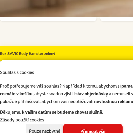
Skladem
Skladem
do košíku
Box SAVIC Rody Hamster zelený
Souhlas s cookies
superzoo.product.detail.content
Box s průhledným plastovým vrchním dílem pro drobné hlodavce.
Velikost: 55 x 39 x 26 cm.
Proč potřebujeme váš souhlas? Například k tomu, abychom si
pamat
Upozornění: V případě rozkousání plastových částí výbavy, odstra
co máte v košíku
, abyste snadno zjistili
stav objednávky
a nemuseli 
pokaždé přihlašovat, abychom vás neobtěžovali
nevhodnou reklam
Děkujeme,
k vašim datům se budeme chovat slušně
.
Par
Zásady použití cookies
Materiál
Plast
Barva
Zelená
Pouze nezbytné
Přijmout vše