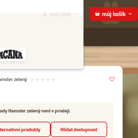
můj
účet
můj
košík
Hledej
háme
Vložit do 
amster zelený
Hodnocení 0%
ody Hamster zelený není v prodeji.
ternativní produkty
Hlídat dostupnost