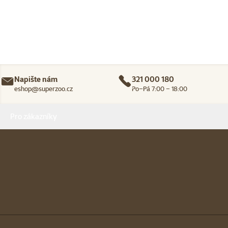
Napište nám
321 000 180
eshop@superzoo.cz
Po–Pá 7:00 – 18:00
Menu v patičce
Pro zákazníky