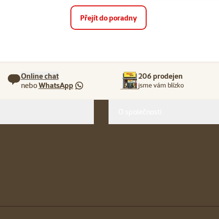
Přejít do poradny
Online chat
206 prodejen
nebo
WhatsApp
jsme vám blízko
O společnosti