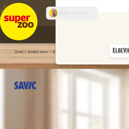
Máte dotaz?
E-sh
Úvod
Drobní savci
Klece a přepravky
Klece a boxy
Box SAVI