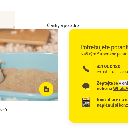
Články a poradna
Potřebujete poradi
Náš tým Super zoo je tad
321 000 180
Po–Pá 7:00 – 18:00
Zeptejte se
v on
nebo na
Whats
Konzultace na m
naplánuj si konz
avců