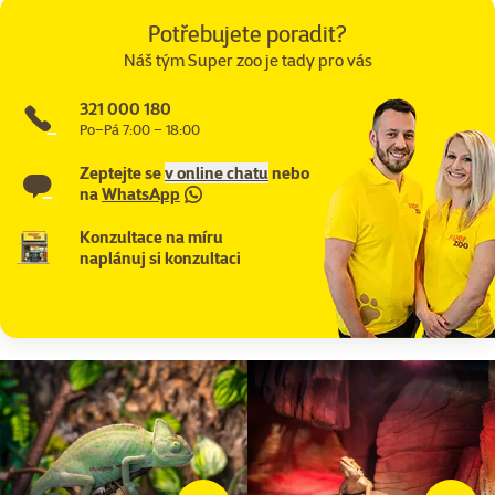
Potřebujete poradit?
Náš tým Super zoo je tady pro vás
321 000 180
Po–Pá 7:00 – 18:00
Zeptejte se
v online chatu
nebo
na
WhatsApp
Konzultace na míru
naplánuj si konzultaci