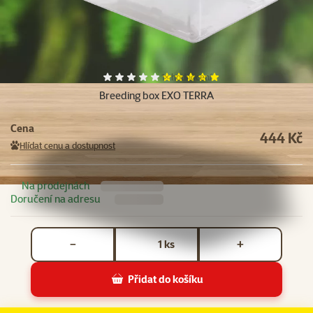
Hodnocení 100%, počet hodnocení:
1×
hodnocení
Breeding box EXO TERRA
Cena
444 Kč
Hlídat cenu a dostupnost
Na prodejnách
Doručení na adresu
Počet kusů *
ks
−
+
Přidat do košíku