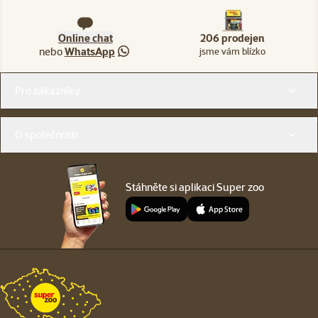
Online chat
206 prodejen
nebo
WhatsApp
jsme vám blízko
Menu v patičce
Pro zákazníky
O společnosti
Stáhněte si aplikaci Super zoo