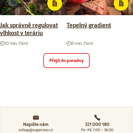
Jak správně regulovat
Tepelný gradient
vlhkost v teráriu
10 min. čtení
8 min. čtení
Přejít do poradny
Napište nám
321 000 180
eshop@superzoo.cz
Po–Pá 7:00 – 18:00