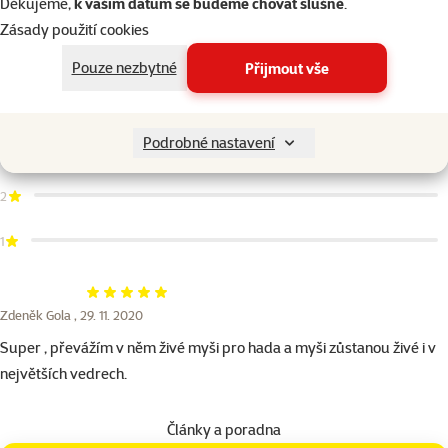
Děkujeme,
k vašim datům se budeme chovat slušně
.
Hodnocení 100%
Zásady použití cookies
Hodnocení 1×
1×
5
Pouze nezbytné
hodnocení
Přijmout vše
4
Podrobné nastavení
3
2
1
Hodnocení 100%
Zdeněk Gola ,
29. 11. 2020
Super , převážím v něm živé myši pro hada a myši zůstanou živé i v
největších vedrech.
Články a poradna