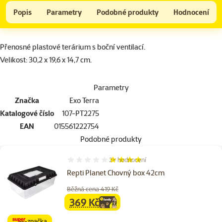
Breeding box EXO TERRA
Do košíku
Popis
Parametry
Podobné produkty
Hodnocení
Na začátek stránky
superzoo.product.detail.content
Přenosné plastové terárium s boční ventilací.
Velikost: 30,2 x 19,6 x 14,7 cm.
Parametry
Značka
Exo Terra
Katalogové číslo
107-PT2275
EAN
015561222754
Podobné produkty
2×
hodnocení
Hodnocení 80%, počet hodnocení: 2
Repti Planet Chovný box 42cm
Běžná cena 419 Kč
369 Kč
family
cena
značka