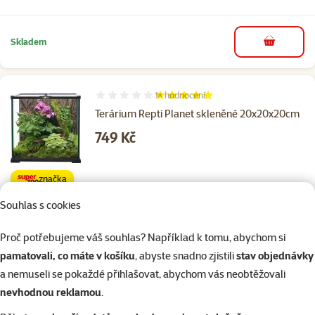
Skladem
do košíku
1×
hodnocení
Hodnocení 100%, počet hodnocení: 1
Terárium Repti Planet skleněné 20x20x20cm
Cena
749 Kč
značka
Souhlas s cookies
Skladem
do košíku
Proč potřebujeme váš souhlas? Například k tomu, abychom si
pamatovali, co máte v košíku
, abyste snadno zjistili
stav objednávky
a nemuseli se pokaždé přihlašovat, abychom vás neobtěžovali
Další podobné produkty
nevhodnou reklamou
.