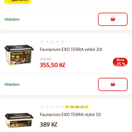
Skladem
do košíku
Hodnocení 0%
Faunarium EXO TERRA velké 20l
Původní cena
474 Kč
Sleva
Cena
355,50 Kč
-25 %
Skladem
do košíku
3×
hodnocení
Hodnocení 100%, počet hodnocení: 3
Faunarium EXO TERRA nízké 12l
Cena
389 Kč