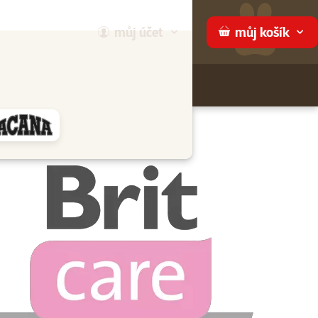
můj
účet
můj
košík
Hledej
háme