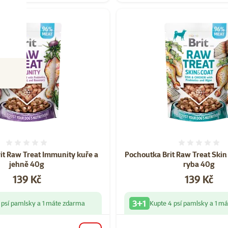
Hodnocení 0%
Hodnoce
it Raw Treat Immunity kuře a
Pochoutka Brit Raw Treat Skin
jehně 40g
ryba 40g
Cena
Cena
139 Kč
139 Kč
3+1
 psí pamlsky a 1 máte zdarma
Kupte 4 psí pamlsky a 1 m