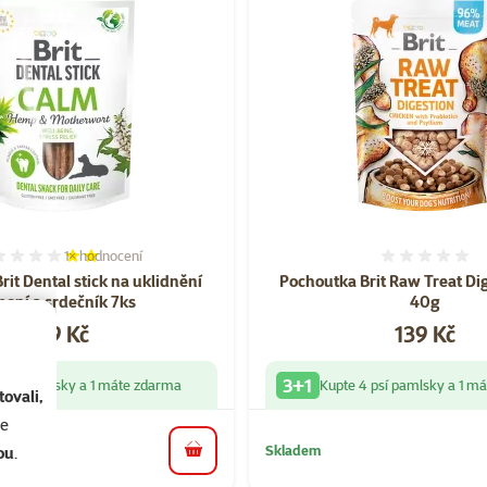
1×
hodnocení
Hodnocení 40%, počet hodnocení: 1
Hodnoce
it Dental stick na uklidnění
Pochoutka Brit Raw Treat Di
nopí a srdečník 7ks
40g
Cena
Cena
109 Kč
139 Kč
3+1
 psí pamlsky a 1 máte zdarma
Kupte 4 psí pamlsky a 1 m
ovali,
se
Skladem
ou
.
do košíku