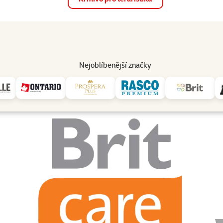
op
Akce a slevy
Prodejny
Služby
Poradna
Pomá
206
Nejoblíbenější značky
Brit