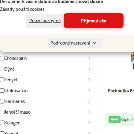
Děkujeme,
k vašim datům se budeme chovat slušně
.
Kvalita
Zásady použití cookies
Bez specifikace
8
Pouze nezbytné
Přijmout vše
Složení
Vyhledat hodnotu parametru složení
Podrobné nastavení
Chondroitin
1
Dýně
1
Fenykl
1
Glukosamin
1
Pochoutka Br
Heřmánek
2
Jehněčí maso
1
3+1
Kupte 4
Kolagen
1
Konopí
1