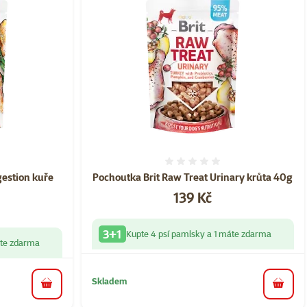
ní 0%
Hodnocení 0%
gestion kuře
Pochoutka Brit Raw Treat Urinary krůta 40g
Cena
139 Kč
3+1
Kupte 4 psí pamlsky a 1 máte zdarma
áte zdarma
Skladem
do koš
do košíku