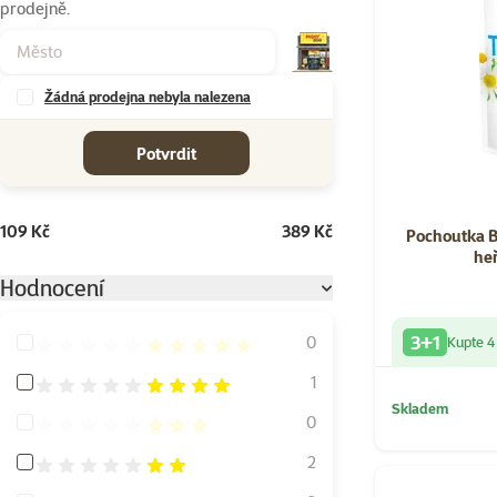
prodejně.
Žádná prodejna nebyla nalezena
cena od-do
Potvrdit
109 Kč
389 Kč
Pochoutka Br
heř
Hodnocení
3+1
Hodnocení 100%
0
Kupte 4
Hodnocení 80%
1
Skladem
Hodnocení 60%
0
Hodnocení 40%
2