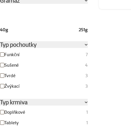
Gramáž
40g
251g
Typ pochoutky
Funkční
7
Sušené
4
Tvrdé
3
Žvýkací
3
Typ krmiva
Doplňkové
1
Tablety
1