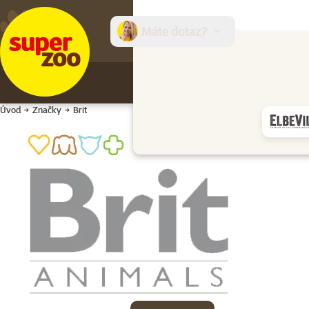
Máte dotaz?
E-sh
Úvod
Značky
Brit