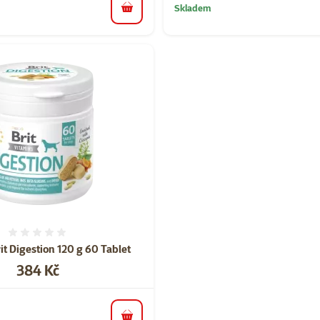
Skladem
do košíku
Hodnocení 0%
it Digestion 120 g 60 Tablet
Cena
384 Kč