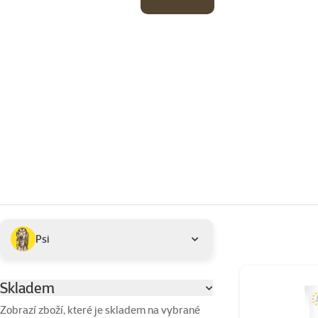
Podkategorie
Vybrané filtry
Psi
Produkty značky 
Skladem
Parametrický filtr
Zobrazí zboží, které je skladem na vybrané