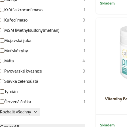
Skladem
Krůtí a krocaní maso
1
Kuřecí maso
3
MSM (Methylsulfonylmethan)
1
Mojavská juka
1
Mořské ryby
1
Máta
4
Pivovarské kvasnice
3
Slávka zelenoústá
1
Tymián
1
Vitamíny Br
Červená čočka
1
Rozbalit všechny
Skladem