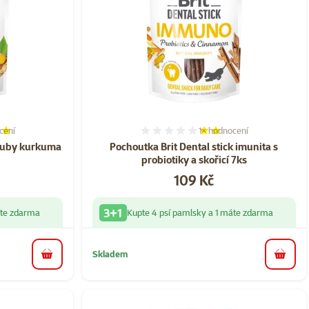
cení
1×
hodnocení
í 80%, počet hodnocení: 1
Hodnocení 40%, počet hod
louby kurkuma
Pochoutka Brit Dental stick imunita s
probiotiky a skořicí 7ks
Cena
109 Kč
3+1
áte zdarma
Kupte 4 psí pamlsky a 1 máte zdarma
Skladem
do košíku
do koš