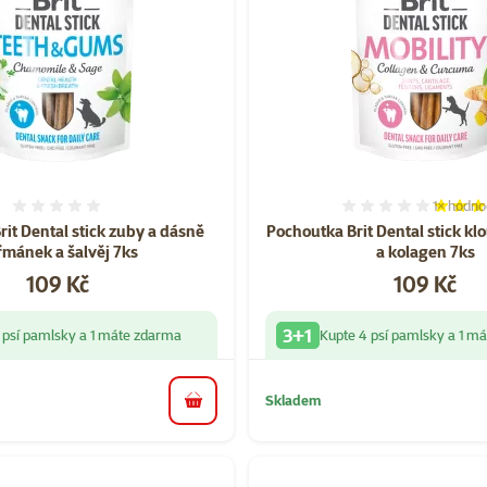
1×
hodno
Hodnocení 0%
Hodnocen
it Dental stick zuby a dásně
Pochoutka Brit Dental stick k
mánek a šalvěj 7ks
a kolagen 7ks
Cena
Cena
109 Kč
109 Kč
3+1
 psí pamlsky a 1 máte zdarma
Kupte 4 psí pamlsky a 1 m
Skladem
do košíku