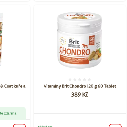
ní 0%
Hodnocení 0%
 & Coat kuře a
Vitamíny Brit Chondro 120 g 60 Tablet
Cena
389 Kč
áte zdarma