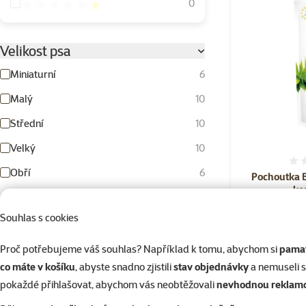
Hodnocení 20%
0
Velikost psa
Miniaturní
6
Malý
10
Střední
10
Velký
10
Obří
6
Pochoutka Br
ko
Stáří psa
Souhlas s cookies
3+1
Kupte 4
Proč potřebujeme váš souhlas? Například k tomu, abychom si
pamat
co máte v košíku
, abyste snadno zjistili
stav objednávky
a nemuseli 
Dospělý
Senior
Skladem
pokaždé přihlašovat, abychom vás neobtěžovali
nevhodnou reklam