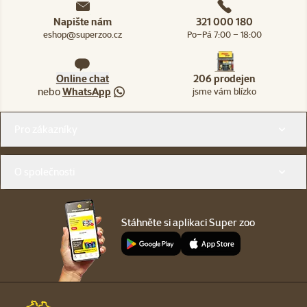
Napište nám
321 000 180
eshop@superzoo.cz
Po–Pá 7:00 – 18:00
Online chat
206 prodejen
nebo
WhatsApp
jsme vám blízko
Menu v patičce
Pro zákazníky
O společnosti
Stáhněte si aplikaci Super zoo