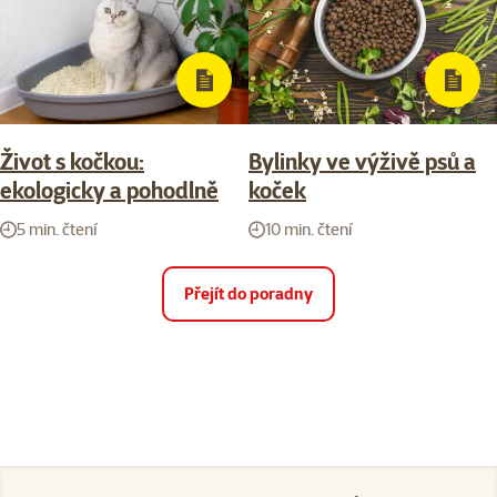
Život s kočkou:
Bylinky ve výživě psů a
ekologicky a pohodlně
koček
5 min. čtení
10 min. čtení
Přejít do poradny