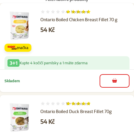
4×
hodnocení
Hodnocení 100%, počet hodnocení: 4
Ontario Boiled Chicken Breast Fillet 70 g
Cena
54 Kč
značka
3+1
Kupte 4 kočičí pamlsky a 1 máte zdarma
Skladem
do košíku
10×
hodnocení
Hodnocení 100%, počet hodnocení: 10
Ontario Boiled Duck Breast Fillet 70g
Cena
54 Kč