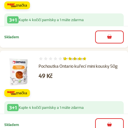
značka
3+1
Kupte 4 kočičí pamlsky a 1 máte zdarma
Skladem
do košíku
12×
hodnocení
Hodnocení 100%, počet hodnocení: 12
Pochoutka Ontario kuřecí mini kousky 50g
Cena
49 Kč
značka
3+1
Kupte 4 kočičí pamlsky a 1 máte zdarma
Skladem
do košíku