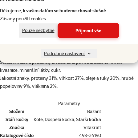
Popis
Parametry
Na začátek stránky
Děkujeme,
k vašim datům se budeme chovat slušně
.
Zásady použití cookies
superzoo.product.detail.content
Šťavnaté tyčinky s masem z králíka a kachny, doplňkové krmivo pro
dospělé kočky.
Pouze nezbytné
Přijmout vše
Vhodné jako chutný snack.
Krmný návod: podávejte jako pamlsek celou tyčinku nebo
Podrobné nastavení
nakrájenou na kousky.
Složení: maso a produkty živočišného původu, sušené krmné
kvasnice, minerální látky, cukr.
Jakostní znaky: proteiny 31%, vlhkost 27%, oleje a tuky 20%, hrubé
popeloviny 9%, vláknina 2%.
Parametry
Složení
Bažant
Stáří kočky
Kotě, Dospělá kočka, Starší kočka
Značka
Vitakraft
Katalogové číslo
493-24190