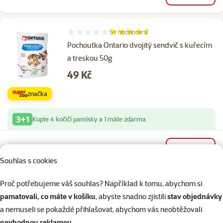
5×
hodnocení
Hodnocení 92%, počet hodnocení: 5
Pochoutka Ontario dvojitý sendvič s kuřecím
a treskou 50g
Cena
49 Kč
značka
3+1
Kupte 4 kočičí pamlsky a 1 máte zdarma
Skladem
do košíku
Souhlas s cookies
Proč potřebujeme váš souhlas? Například k tomu, abychom si
Další podobné produkty
pamatovali, co máte v košíku
, abyste snadno zjistili
stav objednávky
a nemuseli se pokaždé přihlašovat, abychom vás neobtěžovali
nevhodnou reklamou
.
Cat Stick VITAKRAFT Mini ente + kaninchen 3ks