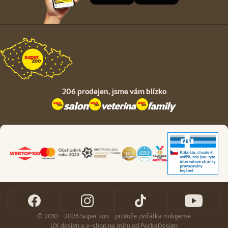
206 prodejen,
jsme vám blízko
© 2010 - 2026 Super zoo - protože zvířátka milujeme
UX design
a
e-shop na míru
od
PeckaDesign