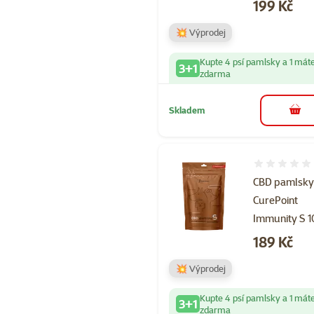
Cena
199 Kč
💥 Výprodej
Kupte 4 psí pamlsky a 1 mát
3+1
zdarma
Skladem
do 
Hodnocení 
CBD pamlsk
CurePoint
Immunity S 
Cena
189 Kč
💥 Výprodej
Kupte 4 psí pamlsky a 1 mát
3+1
zdarma