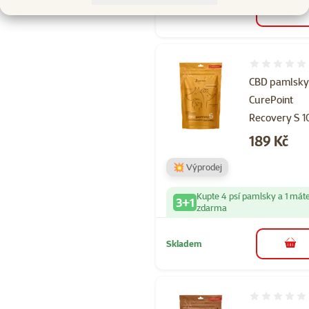
Skladem
do 
Hodnocení 
CBD pamlsk
CurePoint
Recovery S 1
Cena
189 Kč
💥 Výprodej
Kupte 4 psí pamlsky a 1 mát
3+1
zdarma
Skladem
do 
Hodnocení 