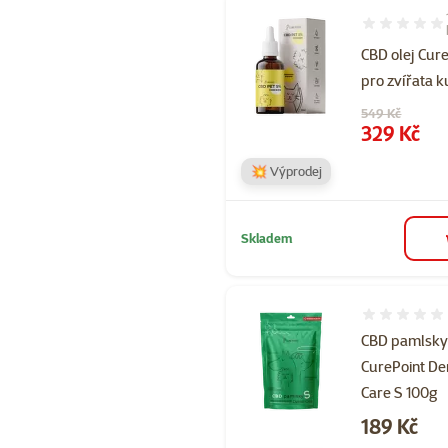
Hodnocení 10
CBD olej Cur
pro zvířata 
Původní cena
549 Kč
Cena
329 Kč
💥 Výprodej
Skladem
Hodnocení 
CBD pamlsk
CurePoint De
Care S 100g
Cena
189 Kč