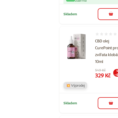
zdarma
Skladem
do 
Hodnocení 
CBD olej
CurePoint pr
zvířata klob
10ml
Původní cena
549 Kč
S
Cena
329 Kč
-
💥 Výprodej
Skladem
do 