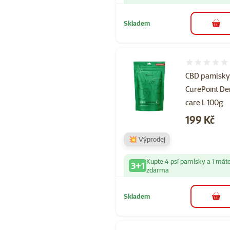
Skladem
do 
Hodnocení 
CBD pamlsk
CurePoint De
care L 100g
Cena
199 Kč
💥 Výprodej
Kupte 4 psí pamlsky a 1 mát
3+1
zdarma
Skladem
do 