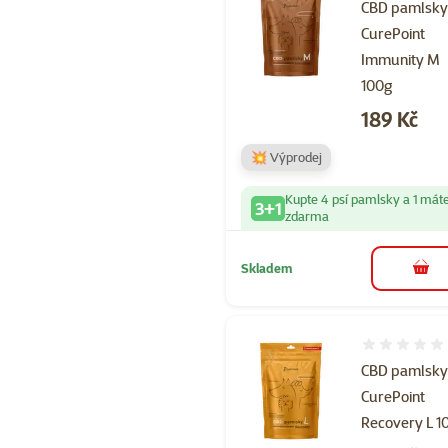
CBD pamlsk
CurePoint
Immunity M
100g
Cena
189 Kč
💥 Výprodej
Kupte 4 psí pamlsky a 1 mát
3+1
zdarma
Skladem
do 
Hodnocení 
CBD pamlsk
CurePoint
Recovery L 1