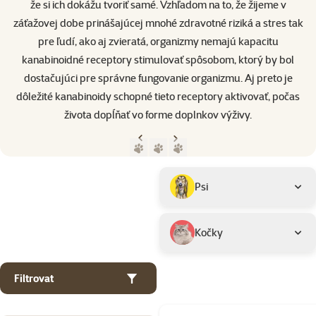
že si ich dokážu tvoriť samé. Vzhľadom na to, že žijeme v
záťažovej dobe prinášajúcej mnohé zdravotné riziká a stres tak
pre ľudí, ako aj zvieratá, organizmy nemajú kapacitu
kanabinoidné receptory stimulovať spôsobom, ktorý by bol
dostačujúci pre správne fungovanie organizmu. Aj preto je
dôležité kanabinoidy schopné tieto receptory aktivovať, počas
života dopĺňať vo forme doplnkov výživy.
Předchozí strana
Následující strana
Přejít na stranu 1
Přejít na stranu 2
Přejít na stranu 3
Parametrický filtr
Vybrané filtry
Produkty značky CURE POINT
Podkategorie
Psi
Kočky
Filtrovat