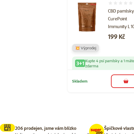
Hodnocení 
CBD pamlsk
CurePoint
Immunity L 1
Cena
199 Kč
💥 Výprodej
Kupte 4 psí pamlsky a 1 mát
3+1
zdarma
Skladem
do 
206 prodejen, jsme vám blízko
Špičkové vlast