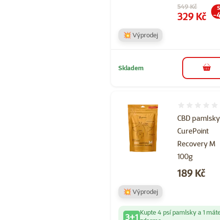
Původní cena
549 Kč
S
Cena
329 Kč
-
💥 Výprodej
Skladem
do 
Hodnocení 
CBD pamlsk
CurePoint
Recovery M
100g
Cena
189 Kč
💥 Výprodej
Kupte 4 psí pamlsky a 1 mát
3+1