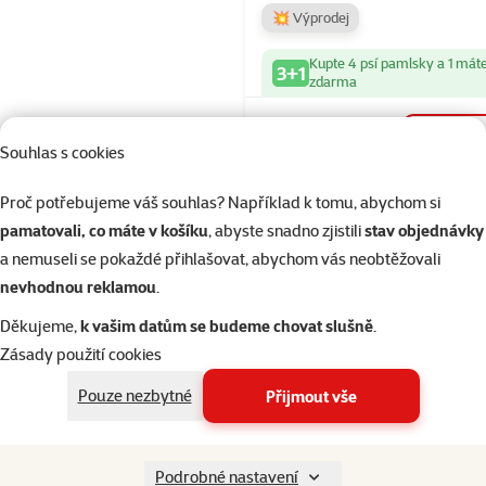
💥 Výprodej
Kupte 4 psí pamlsky a 1 mát
3+1
zdarma
Skladem
do 
Souhlas s cookies
Proč potřebujeme váš souhlas? Například k tomu, abychom si
Hodnocení 
pamatovali, co máte v košíku
, abyste snadno zjistili
stav objednávky
CBD pamlsk
a nemuseli se pokaždé přihlašovat, abychom vás neobtěžovali
CurePoint De
nevhodnou reklamou
.
Care M 100g
Děkujeme,
k vašim datům se budeme chovat slušně
.
Cena
189 Kč
Zásady použití cookies
💥 Výprodej
Pouze nezbytné
Přijmout vše
Kupte 4 psí pamlsky a 1 mát
3+1
zdarma
Podrobné nastavení