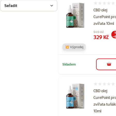
Hodnocení 
Seřadit
CBD olej
CurePoint pr
zvířata 10ml
Původní cena
549 Kč
S
Cena
329 Kč
-
💥 Výprodej
Skladem
do 
Hodnocení 
CBD olej
CurePoint pr
zvířata tuňá
10ml