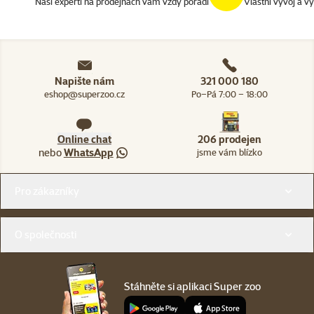
Naši experti na prodejnách vám vždy poradí
Vlastní vývoj a v
Napište nám
321 000 180
eshop@superzoo.cz
Po–Pá 7:00 – 18:00
Online chat
206 prodejen
nebo
WhatsApp
jsme vám blízko
Menu v patičce
Pro zákazníky
O společnosti
Stáhněte si aplikaci Super zoo