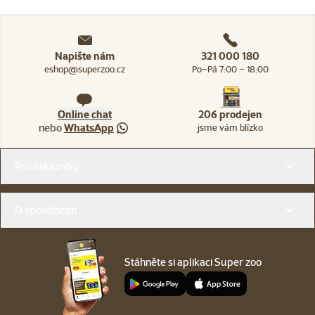
Napište nám
321 000 180
eshop@superzoo.cz
Po–Pá 7:00 – 18:00
Online chat
206 prodejen
nebo
WhatsApp
jsme vám blízko
Menu v patičce
Pro zákazníky
O společnosti
Stáhněte si aplikaci Super zoo