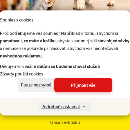
Kvalitní suché krmivo obsahuje všechny
Souhlas s cookies
potřebné prvky, vitamíny a minerály.
Pokud ale chcete změnit stravu svého psa na kvalitnější, je důležité
Proč potřebujeme váš souhlas? Například k tomu, abychom si
to dělat správně a
pamatovali, co máte v košíku
, abyste snadno zjistili
stav objednávky
postupně
. Jak dlouho by měl přechod trvat a jak svého mazlíčka
a nemuseli se pokaždé přihlašovat, abychom vás neobtěžovali
převést na krmivo jiné
nevhodnou reklamou
.
kategorie, se dočtete v našem e-booku.
Děkujeme,
k vašim datům se budeme chovat slušně
.
Stáhnout zdarma
Zásady použití cookies
e-book na změnu krmiva
Pouze nezbytné
Přijmout vše
Podrobné nastavení
Obsah e-booku