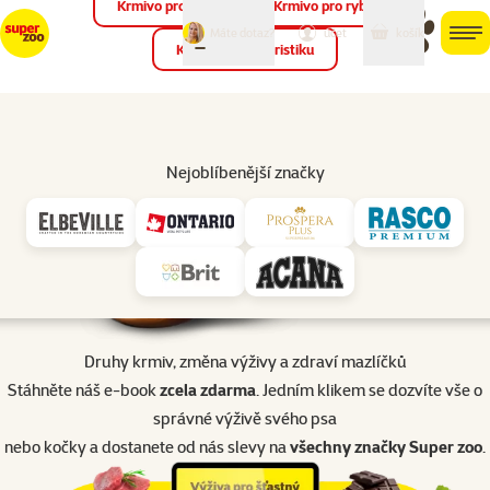
Krmivo pro ptáky
Krmivo pro ryby
můj
můj
Máte dotaz?
košík
účet
men
Krmivo pro teraristiku
Hled
Úvod
E-book Výživa pro šťastný život mazlíčků
Nejoblíbenější značky
Druhy krmiv, změna výživy a zdraví mazlíčků
Stáhněte náš e-book
zcela zdarma
. Jedním klikem se dozvíte vše o
správné výživě svého psa
nebo kočky a dostanete od nás slevy na
všechny značky Super zoo
.