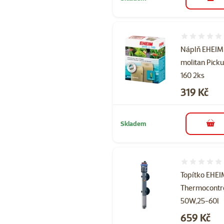
do 
Hodnocení 
Náplň EHEIM
molitan Pick
160 2ks
Cena
319 Kč
Skladem
do 
Hodnocení 
Topítko EHE
Thermocontr
50W,25-60l
Cena
659 Kč