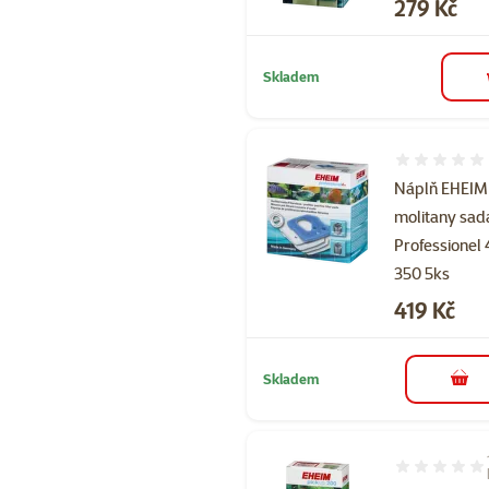
Cena
279 Kč
Skladem
Hodnocení 
Náplň EHEIM
molitany sad
Professionel
350 5ks
Cena
419 Kč
Skladem
do 
Hodnocení 10