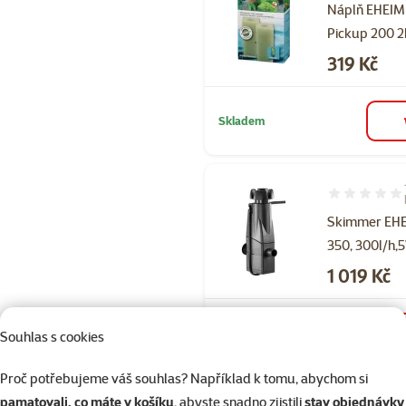
Náplň EHEIM
Pickup 200 2
Cena
319 Kč
Skladem
Hodnocení 10
Skimmer EH
350, 300l/h,
Cena
1 019 Kč
Skladem
Souhlas s cookies
Proč potřebujeme váš souhlas? Například k tomu, abychom si
pamatovali, co máte v košíku
, abyste snadno zjistili
stav objednávky