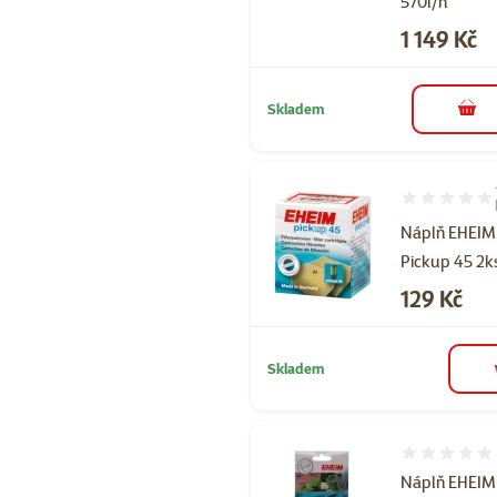
570l/h
Cena
1 149 Kč
Skladem
do 
Hodnocení 10
Náplň EHEIM
Pickup 45 2k
Cena
129 Kč
Skladem
Hodnocení 
Náplň EHEIM