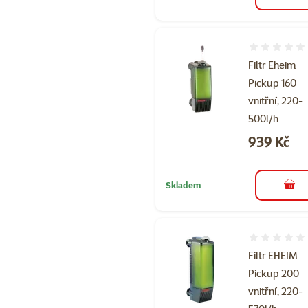
do 
Hodnocení 
Filtr Eheim
Pickup 160
vnitřní, 220-
500l/h
Cena
939 Kč
Skladem
do 
Hodnocení 
Filtr EHEIM
Pickup 200
vnitřní, 220-