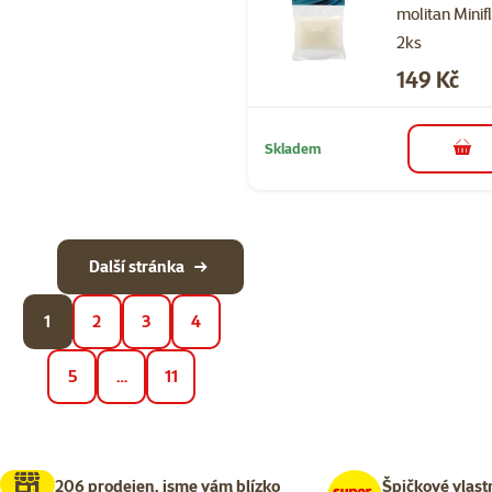
molitan Minif
2ks
Cena
149 Kč
Skladem
do 
Další stránka
1
2
3
4
5
…
11
206 prodejen, jsme vám blízko
Špičkové vlast