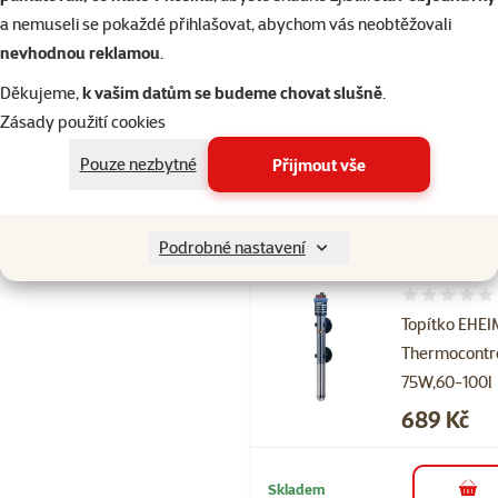
Hodnocení 
Náhradní
a nemuseli se pokaždé přihlašovat, abychom vás neobtěžovali
přísavky Eh
nevhodnou reklamou
.
4ks
Děkujeme,
k vašim datům se budeme chovat slušně
.
Původní cena
199 Kč
Zásady použití cookies
S
Cena
179 Kč
-1
Pouze nezbytné
Přijmout vše
Skladem
do 
Podrobné nastavení
Hodnocení 
Topítko EHE
Thermocontr
75W,60-100l
Cena
689 Kč
Skladem