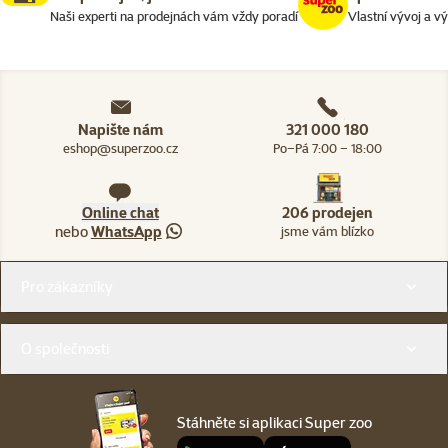
Naši experti na prodejnách vám vždy poradí
Vlastní vývoj a v
Napište nám
321 000 180
eshop@superzoo.cz
Po–Pá 7:00 – 18:00
Online chat
206 prodejen
nebo
WhatsApp
jsme vám blízko
Menu v patičce
Pro zákazníky
O společnosti
Stáhněte si aplikaci Super zoo