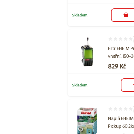
Skladem
do 
Hodnocení 80
Filtr EHEIM 
vnitřní, 150-
Cena
829 Kč
Skladem
Hodnocení 10
Náplň EHEIM
Pickup 60 2k