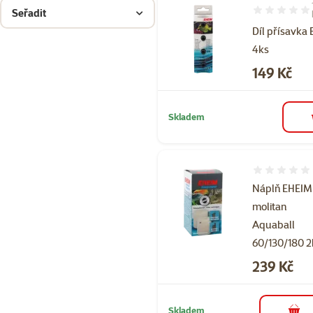
Seřadit
Hodnocení 10
Díl přísavka
4ks
Cena
149 Kč
Skladem
Hodnocení 
Náplň EHEIM
molitan
Aquaball
60/130/180 2
Cena
239 Kč
Skladem