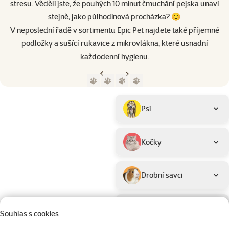
stresu. Věděli jste, že pouhých 10 minut čmuchání pejska unaví
stejně, jako půlhodinová procházka? 😊
V neposlední řadě v sortimentu Epic Pet najdete také příjemné
podložky a sušící rukavice z mikrovlákna, které usnadní
každodenní hygienu.
Předchozí strana
Následující strana
Přejít na stranu 1
Přejít na stranu 2
Přejít na stranu 3
Přejít na stranu 4
Parametrický filtr
Vybrané filtry
Produkty značky Epic Pet
Podkategorie
Psi
Kočky
Drobní savci
Ptáci
Souhlas s cookies
Materiál
Barva