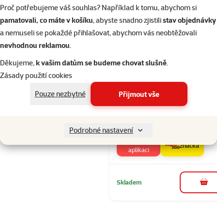
Plast
Červená
Proč potřebujeme váš souhlas? Například k tomu, abychom si
Filtrovat
2
pamatovali, co máte v košíku
, abyste snadno zjistili
stav objednávky
a nemuseli se pokaždé přihlašovat, abychom vás neobtěžovali
nevhodnou reklamou
.
Hodnocení 
Seřadit
Hračka Epic 
Děkujeme,
k vašim datům se budeme chovat slušně
.
Slithering sn
Zásady použití cookies
interaktivní
Pouze nezbytné
Přijmout vše
pohyblivý ha
38cm
Cena
349 Kč
Podrobné nastavení
⚡Akce v
značka
aplikaci
Skladem
do 