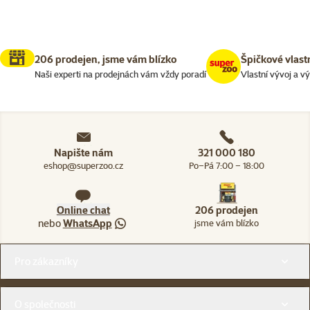
206 prodejen, jsme vám blízko
Špičkové vlast
Naši experti na prodejnách vám vždy poradí
Vlastní vývoj a v
Napište nám
321 000 180
eshop@superzoo.cz
Po–Pá 7:00 – 18:00
Online chat
206 prodejen
nebo
WhatsApp
jsme vám blízko
Menu v patičce
Pro zákazníky
O společnosti