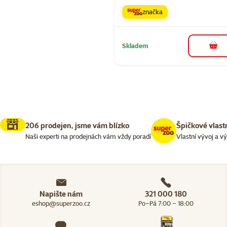
značka
Skladem
do 
206 prodejen, jsme vám blízko
Špičkové vlast
Naši experti na prodejnách vám vždy poradí
Vlastní vývoj a v
Napište nám
321 000 180
eshop@superzoo.cz
Po–Pá 7:00 – 18:00