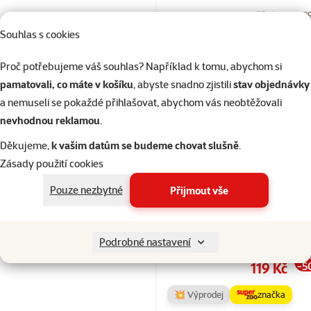
Běžná cena 39
349 Kč
Souhlas s cookies
family
ce
značka
Proč potřebujeme váš souhlas? Například k tomu, abychom si
pamatovali, co máte v košíku
, abyste snadno zjistili
stav objednávky
a nemuseli se pokaždé přihlašovat, abychom vás neobtěžovali
Skladem
do 
nevhodnou reklamou
.
Děkujeme,
k vašim datům se budeme chovat slušně
.
Hodnocení 
Zásady použití cookies
Hračka Epic 
Pouze nezbytné
Přijmout vše
závěsný
dřevěný trian
lanem 37cm
Podrobné nastavení
Původní cena
239 Kč
Sl
Cena
119 Kč
-5
💥 Výprodej
značka