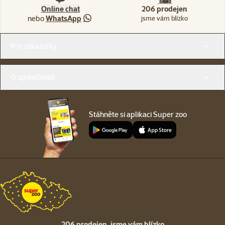
Online chat
206 prodejen
nebo
WhatsApp
jsme vám blízko
Menu v patičce
Pro zákazníky
O společnosti
Stáhněte si aplikaci Super zoo
206 prodejen,
jsme vám blízko