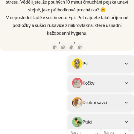
stresu. Věděli jste, že pouhých 10 minut čmuchání pejska unaví
stejně, jako půlhodinová procházka? 😊
V neposlední řadě v sortimentu Epic Pet najdete také příjemné
podložky a sušící rukavice z mikrovlákna, které usnadní
každodenní hygienu.
Předchozí strana
Následující strana
Přejít na stranu 1
Přejít na stranu 2
Přejít na stranu 3
Přejít na stranu 4
Parametrický filtr
Vybrané filtry
Produkty značky Epic Pet
Podkategorie
Psi
Kočky
Drobní savci
Ptáci
Barva
Barva