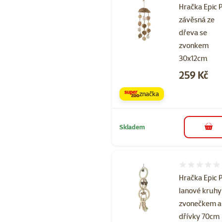
Hračka Epic 
závěsná ze
dřeva se
zvonkem
30x12cm
Cena
259 Kč
značka
Skladem
do 
Hodnocení 
Hračka Epic 
lanové kruhy
zvonečkem a
dřívky 70cm