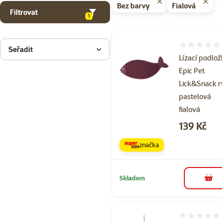
Bez barvy
Fialová
Filtrovat
1
Hodnocení 
Seřadit
Lízací podlo
Epic Pet
Lick&Snack 
pastelová
fialová
Cena
139 Kč
značka
Skladem
do 
Hodnocení 