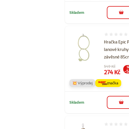
Skladem
do 
Hodnocení 
Hračka Epic 
lanové kruhy
závěsné 85c
Původní cena
549 Kč
S
Cena
274 Kč
-
💥 Výprodej
značka
Skladem
do 
Hodnocení 