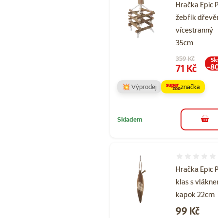
Hračka Epic 
žebřík dřevě
vícestranný
35cm
Původní cena
359 Kč
Sl
Cena
71 Kč
-8
💥 Výprodej
značka
Skladem
do 
Hodnocení 
Hračka Epic 
klas s vlákn
kapok 22cm
Cena
99 Kč