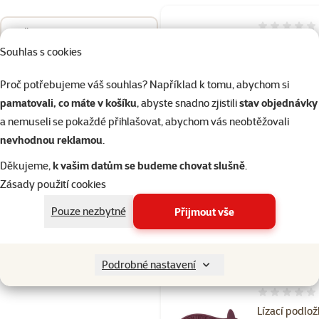
Hodnocení 
Seřadit
Hračka Epic 
Souhlas s cookies
Slithering sn
interaktivní
Proč potřebujeme váš souhlas? Například k tomu, abychom si
pohyblivý ha
pamatovali, co máte v košíku
, abyste snadno zjistili
stav objednávky
38cm
a nemuseli se pokaždé přihlašovat, abychom vás neobtěžovali
Cena
349 Kč
nevhodnou reklamou
.
Děkujeme,
k vašim datům se budeme chovat slušně
.
⚡Akce v
značka
aplikaci
Zásady použití cookies
Pouze nezbytné
Přijmout vše
Skladem
Doprava
do 
zdarma
Podrobné nastavení
Hodnocení 
Lízací podlo