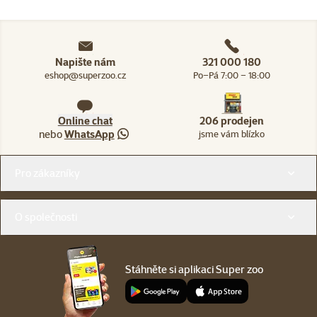
Napište nám
321 000 180
eshop@superzoo.cz
Po–Pá 7:00 – 18:00
Online chat
206 prodejen
nebo
WhatsApp
jsme vám blízko
Menu v patičce
Pro zákazníky
O společnosti
Stáhněte si aplikaci Super zoo