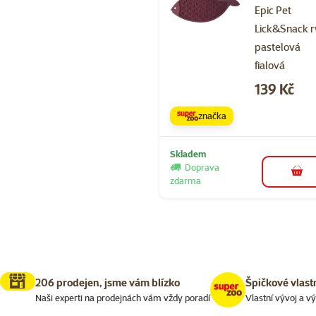
Epic Pet
Lick&Snack 
pastelová
fialová
Cena
139 Kč
značka
Skladem
Doprava
do 
zdarma
206 prodejen, jsme vám blízko
Špičkové vlast
Naši experti na prodejnách vám vždy poradí
Vlastní vývoj a v