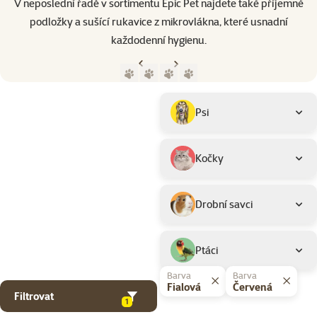
V neposlední řadě v sortimentu Epic Pet najdete také příjemné
podložky a sušící rukavice z mikrovlákna, které usnadní
každodenní hygienu.
Předchozí strana
Následující strana
Přejít na stranu 1
Přejít na stranu 2
Přejít na stranu 3
Přejít na stranu 4
Parametrický filtr
Vybrané filtry
Produkty značky Epic Pet
Podkategorie
Psi
Kočky
Drobní savci
Ptáci
Barva
Barva
Fialová
Červená
Filtrovat
1