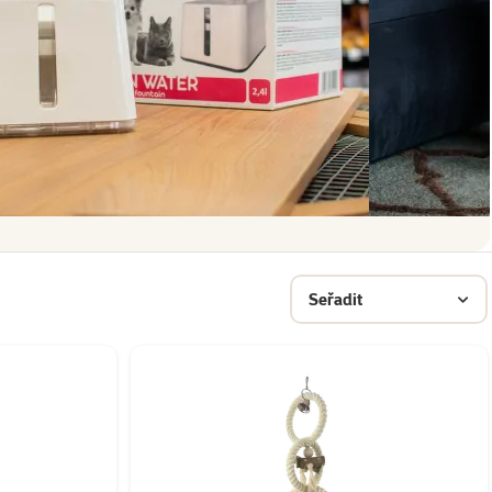
Seřadit