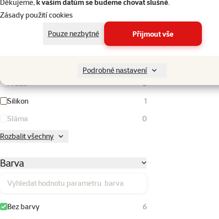
Děkujeme,
k vašim datům se budeme chovat slušně
.
Kukuřičné klasy
0
Zásady použití cookies
Lufa
0
Pouze nezbytné
Přijmout vše
Látka
0
Plast
1
Podrobné nastavení
Proutí
0
Silikon
1
Sláma
0
Rozbalit všechny
Barva
Vyhledat hodnotu parametru barva
Bez barvy
6