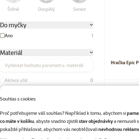
Štěně
Dospělý
Senior
Do myčky
Ano
1
Materiál
Hračka Epic 
Vyhledat hodnotu parametru materiál
Aktivní uhlí
0
Bavlna
3
Skladem
Souhlas s cookies
Duté vlákno
1
Proč potřebujeme váš souhlas? Například k tomu, abychom si
pamat
Dřevo
4
co máte v košíku
, abyste snadno zjistili
stav objednávky
a nemuseli 
Kokos
0
pokaždé přihlašovat, abychom vás neobtěžovali
nevhodnou reklam
Kov
3