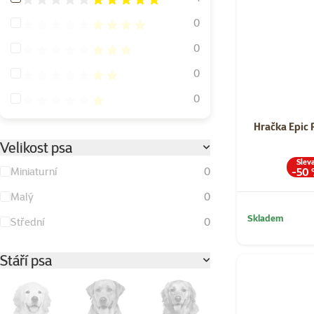
Hodnocení 80%
0
Hodnocení 60%
0
Hodnocení 40%
0
Hodnocení 20%
0
Hračka Epic 
Velikost psa
Slev
Miniaturní
0
-50
Malý
0
Skladem
Střední
0
Stáří psa