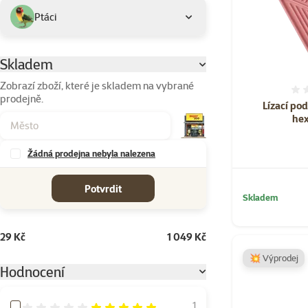
Ptáci
Skladem
Parametrický filtr
Zobrazí zboží, které je skladem na vybrané
prodejně.
Lízací po
hex
Žádná prodejna nebyla nalezena
cena od-do
Potvrdit
Skladem
29 Kč
1 049 Kč
💥 Výprodej
Hodnocení
Hodnocení 100%
1