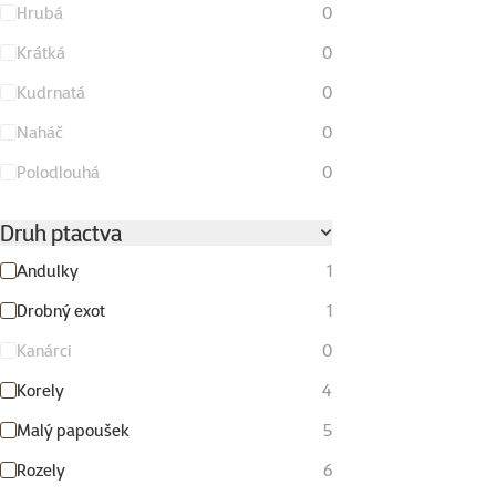
Hrubá
0
Krátká
0
Kudrnatá
0
Naháč
0
Polodlouhá
0
Druh ptactva
Andulky
1
Drobný exot
1
Kanárci
0
Korely
4
Malý papoušek
5
Rozely
6