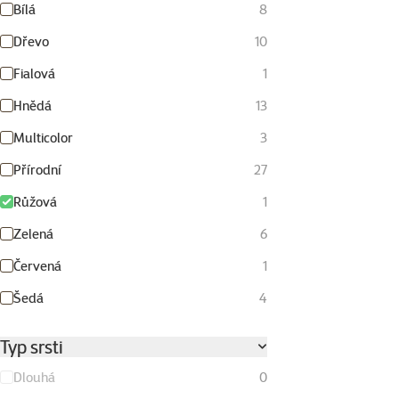
Bílá
8
Dřevo
10
Fialová
1
Hnědá
13
Multicolor
3
Přírodní
27
Růžová
1
Zelená
6
Červená
1
Šedá
4
Typ srsti
Dlouhá
0