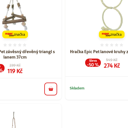
značka
značka
Hodnocení 0%
Hodnoce
Pet závěsný dřevěný triangl s
Hračka Epic Pet lanové kruhy
lanem 37cm
Původní cena
549 Kč
Sleva
Cena
274 Kč
-50 %
Původní cena
239 Kč
a
Cena
119 Kč
 %
Skladem
do košíku