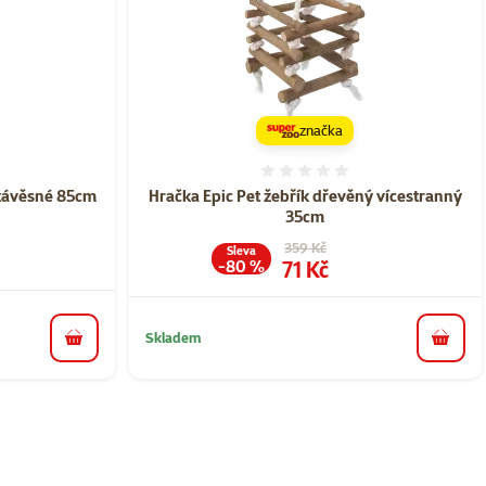
značka
ní 0%
Hodnocení 0%
 závěsné 85cm
Hračka Epic Pet žebřík dřevěný vícestranný
35cm
Původní cena
359 Kč
Sleva
Cena
71 Kč
-80 %
Skladem
do košíku
do koš