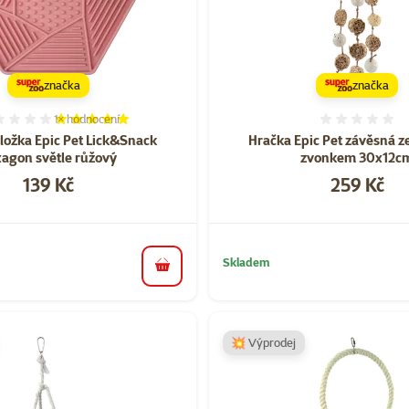
značka
značka
1×
hodnocení
Hodnocení 100%, počet hodnocení: 1
Hodnoce
dložka Epic Pet Lick&Snack
Hračka Epic Pet závěsná z
agon světle růžový
zvonkem 30x12c
Cena
Cena
139 Kč
259 Kč
Skladem
do košíku
💥 Výprodej