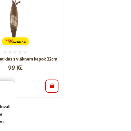
značka
Hodnocení 0%
Pet klas s vláknem kapok 22cm
Cena
99 Kč
do košíku
ovali,
se
ou
.