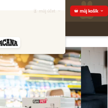
můj
účet
můj
košík
Hledej
háme