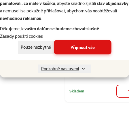
Hodnocení 80%
pamatovali, co máte v košíku
, abyste snadno zjistili
stav objednávky
Zelená
Filtrovat
1
a nemuseli se pokaždé přihlašovat, abychom vás neobtěžovali
nevhodnou reklamou
.
Seřadit
Děkujeme,
k vašim datům se budeme chovat slušně
.
Hodnocení 73
Interaktivní 
Zásady použití cookies
Epic Pet Thin
Pouze nezbytné
Přijmout vše
pro kočky 3
Cena
469 Kč
Podrobné nastavení
značka
Skladem