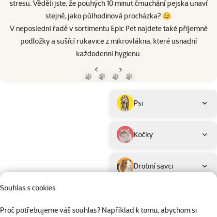
stresu. Věděli jste, že pouhých 10 minut čmuchání pejska unaví
stejně, jako půlhodinová procházka? 😊
V neposlední řadě v sortimentu Epic Pet najdete také příjemné
podložky a sušící rukavice z mikrovlákna, které usnadní
každodenní hygienu.
Předchozí strana
Následující strana
Přejít na stranu 1
Přejít na stranu 2
Přejít na stranu 3
Přejít na stranu 4
Parametrický filtr
Vybrané filtry
Produkty značky Epic Pet
Podkategorie
Psi
Kočky
Drobní savci
Souhlas s cookies
Ptáci
Proč potřebujeme váš souhlas? Například k tomu, abychom si
Hodnocení
Barva