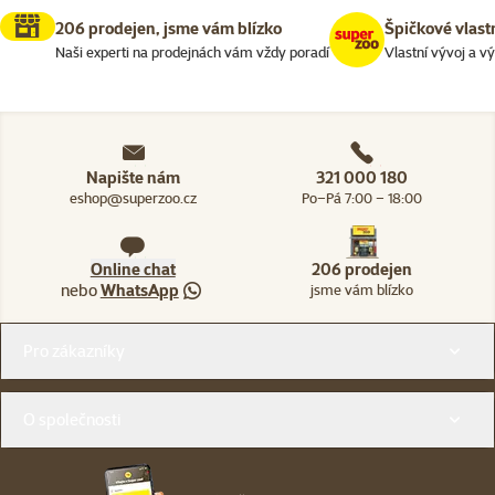
206 prodejen, jsme vám blízko
Špičkové vlast
Naši experti na prodejnách vám vždy poradí
Vlastní vývoj a v
Napište nám
321 000 180
eshop@superzoo.cz
Po–Pá 7:00 – 18:00
Online chat
206 prodejen
nebo
WhatsApp
jsme vám blízko
Menu v patičce
Pro zákazníky
O společnosti