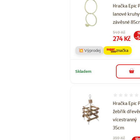
Hračka Epic 
lanové kruhy
závěsné 85c
Původní cena
549 Kč
S
Cena
274 Kč
-
💥 Výprodej
značka
Skladem
do 
Hodnocení 
Hračka Epic 
žebřík dřevě
vícestranný
35cm
Původní cena
359 Kč
Sl