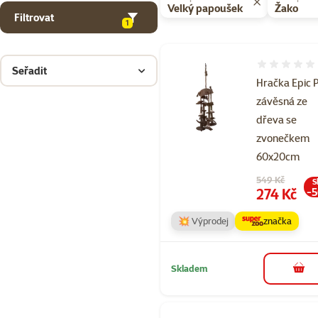
Velký papoušek
Žako
Filtrovat
1
Hodnocení 
Seřadit
Hračka Epic 
závěsná ze
dřeva se
zvonečkem
60x20cm
Původní cena
549 Kč
S
Cena
274 Kč
-
💥 Výprodej
značka
Skladem
do 