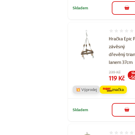
Skladem
do 
Hodnocení 
Hračka Epic 
závěsný
dřevěný trian
lanem 37cm
Původní cena
239 Kč
Sl
Cena
119 Kč
-5
💥 Výprodej
značka
Skladem
do 
Hodnocení 