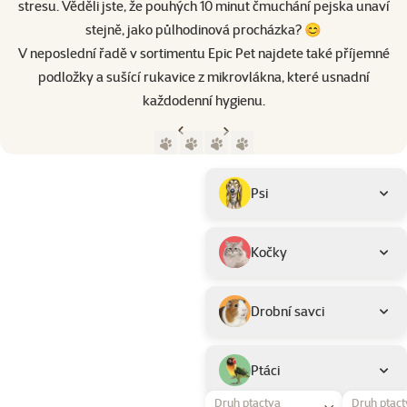
stresu. Věděli jste, že pouhých 10 minut čmuchání pejska unaví
stejně, jako půlhodinová procházka? 😊
V neposlední řadě v sortimentu Epic Pet najdete také příjemné
podložky a sušící rukavice z mikrovlákna, které usnadní
každodenní hygienu.
Předchozí strana
Následující strana
Přejít na stranu 1
Přejít na stranu 2
Přejít na stranu 3
Přejít na stranu 4
Parametrický filtr
Vybrané filtry
Produkty značky Epic Pet
Podkategorie
Psi
Kočky
Drobní savci
Ptáci
Druh ptactva
Druh ptac