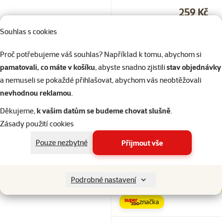
Cena
259 Kč
značka
Souhlas s cookies
Proč potřebujeme váš souhlas? Například k tomu, abychom si
Skladem
pamatovali, co máte v košíku
, abyste snadno zjistili
stav objednávky
do 
a nemuseli se pokaždé přihlašovat, abychom vás neobtěžovali
nevhodnou reklamou
.
Hodnocení 
Děkujeme,
k vašim datům se budeme chovat slušně
.
Hračka Epic 
Zásady použití cookies
lanové kruhy
zvonečkem a
Pouze nezbytné
Přijmout vše
dřívky 70cm
Běžná cena 39
Podrobné nastavení
349 Kč
family
ce
značka