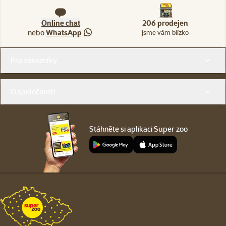
Online chat
206 prodejen
nebo
WhatsApp
jsme vám blízko
Menu v patičce
Pro zákazníky
O společnosti
Stáhněte si aplikaci Super zoo