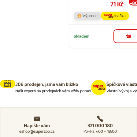
Cena
71 Kč
-8
💥 Výprodej
značka
Skladem
do 
206 prodejen, jsme vám blízko
Špičkové vlast
Naši experti na prodejnách vám vždy poradí
Vlastní vývoj a v
Napište nám
321 000 180
eshop@superzoo.cz
Po–Pá 7:00 – 18:00