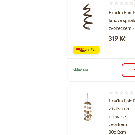
Hodnocení 10
Hračka Epic 
lanová spirál
zvonečkem 
Cena
319 Kč
značka
Skladem
Hodnocení 
Hračka Epic 
závěsná ze
dřeva se
zvonkem
30x12cm