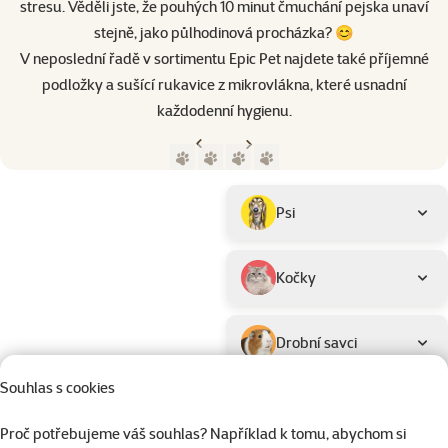
stresu. Věděli jste, že pouhých 10 minut čmuchání pejska unaví
stejně, jako půlhodinová procházka? 😊
V neposlední řadě v sortimentu Epic Pet najdete také příjemné
podložky a sušící rukavice z mikrovlákna, které usnadní
každodenní hygienu.
Předchozí strana
Následující strana
Přejít na stranu 1
Přejít na stranu 2
Přejít na stranu 3
Přejít na stranu 4
Parametrický filtr
Vybrané filtry
Produkty značky Epic Pet
Podkategorie
Psi
Kočky
Drobní savci
Souhlas s cookies
Ptáci
Proč potřebujeme váš souhlas? Například k tomu, abychom si
Hodnocení
Materiál