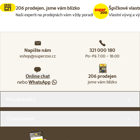
206 prodejen, jsme vám blízko
Špičkové vlast
Naši experti na prodejnách vám vždy poradí
Vlastní vývoj a v
Napište nám
321 000 180
eshop@superzoo.cz
Po–Pá 7:00 – 18:00
Online chat
206 prodejen
nebo
WhatsApp
jsme vám blízko
Menu v patičce
Pro zákazníky
O společnosti