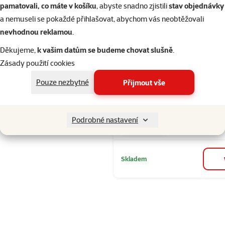
Hodnocení 100%
pamatovali, co máte v košíku
, abyste snadno zjistili
stav objednávky
Aktivní uhlí
Filtrovat
1
a nemuseli se pokaždé přihlašovat, abychom vás neobtěžovali
nevhodnou reklamou
.
Seřadit
Děkujeme,
k vašim datům se budeme chovat slušně
.
Hodnocení 10
Filtr Epic Pet
Zásady použití cookies
pro Zen font
Pouze nezbytné
Přijmout vše
Běžná cena 59
44 Kč
family
ce
Podrobné nastavení
značka
Skladem