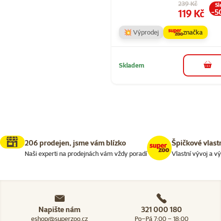
Původní cena
239 Kč
Sl
Cena
119 Kč
-5
💥 Výprodej
značka
Skladem
do 
206 prodejen, jsme vám blízko
Špičkové vlast
Naši experti na prodejnách vám vždy poradí
Vlastní vývoj a v
Napište nám
321 000 180
eshop@superzoo.cz
Po–Pá 7:00 – 18:00