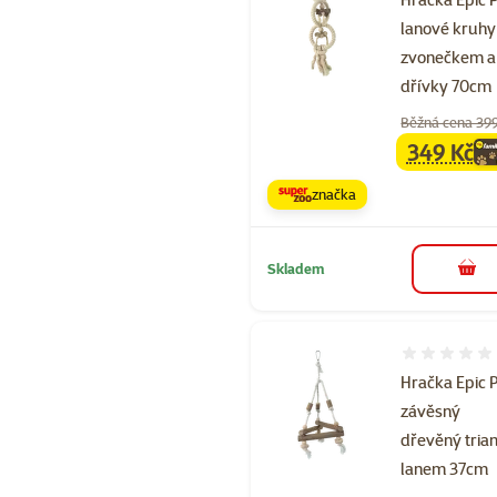
lanové kruhy
zvonečkem a
dřívky 70cm
Běžná cena 39
349 Kč
family
ce
značka
Skladem
do 
Hodnocení 
Hračka Epic 
závěsný
dřevěný trian
lanem 37cm