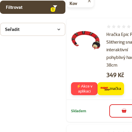
Kov
Filtrovat
1
Hodnocení 
Seřadit
Hračka Epic 
Slithering sn
interaktivní
pohyblivý ha
38cm
Cena
349 Kč
⚡Akce v
značka
aplikaci
Skladem
do 