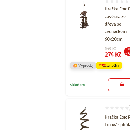
Hodnocení 
Hračka Epic 
závěsná ze
dřeva se
zvonečkem
60x20cm
Původní cena
549 Kč
S
Cena
274 Kč
-
💥 Výprodej
značka
Skladem
do 
Hodnocení 10
Hračka Epic 
lanová spirál