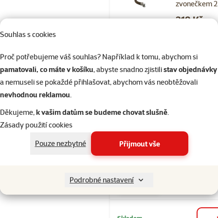
zvonečkem 
Cena
319 Kč
Souhlas s cookies
značka
Proč potřebujeme váš souhlas? Například k tomu, abychom si
pamatovali, co máte v košíku
, abyste snadno zjistili
stav objednávky
Skladem
a nemuseli se pokaždé přihlašovat, abychom vás neobtěžovali
nevhodnou reklamou
.
Děkujeme,
k vašim datům se budeme chovat slušně
.
Hodnocení 80
Zásady použití cookies
Hračka Epic 
lanová šplhac
Pouze nezbytné
Přijmout vše
23cm
Cena
269 Kč
Podrobné nastavení
značka
Skladem