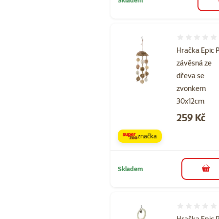
Hodnocení 
Hračka Epic 
závěsná ze
dřeva se
zvonkem
30x12cm
Cena
259 Kč
značka
Skladem
do 
Hodnocení 
Hračka Epic 