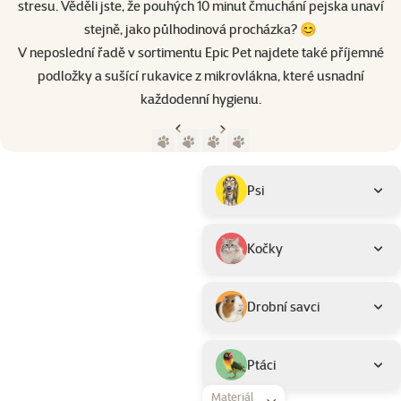
stresu. Věděli jste, že pouhých 10 minut čmuchání pejska unaví
stejně, jako půlhodinová procházka? 😊
V neposlední řadě v sortimentu Epic Pet najdete také příjemné
podložky a sušící rukavice z mikrovlákna, které usnadní
každodenní hygienu.
Předchozí strana
Následující strana
Přejít na stranu 1
Přejít na stranu 2
Přejít na stranu 3
Přejít na stranu 4
Parametrický filtr
Vybrané filtry
Produkty značky Epic Pet
Podkategorie
Psi
Kočky
Drobní savci
Ptáci
Materiál