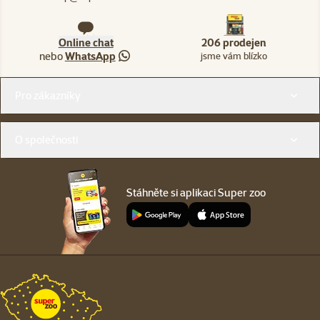
Online chat
206 prodejen
nebo
WhatsApp
jsme vám blízko
Menu v patičce
Pro zákazníky
O společnosti
Stáhněte si aplikaci Super zoo