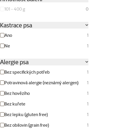
101 - 400 g
0
Kastrace psa
Ano
1
Ne
1
Alergie psa
Bez specifických potřeb
1
Potravinová alergie (neznámý alergen)
1
Bez hovězího
1
Bez kuřete
1
Bez lepku (gluten free)
1
Bez obilovin (grain free)
1