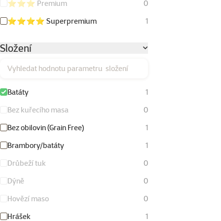
⭐⭐⭐ Premium
0
⭐⭐⭐⭐ Superpremium
1
Složení
Vyhledat hodnotu parametru složení
Batáty
1
Bez kuřecího masa
0
Bez obilovin (Grain Free)
1
Brambory/batáty
1
Drůbeží tuk
0
Dýně
0
Hovězí maso
0
Hrášek
1