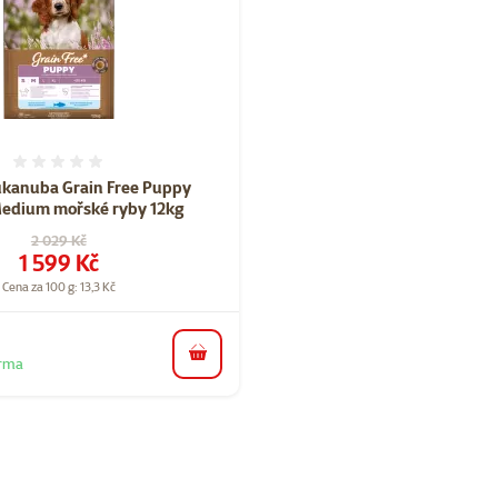
Hodnocení 0%
ukanuba Grain Free Puppy
edium mořské ryby 12kg
Původní cena
2 029 Kč
Cena
1 599 Kč
Cena za 100 g: 13,3 Kč
do košíku
arma