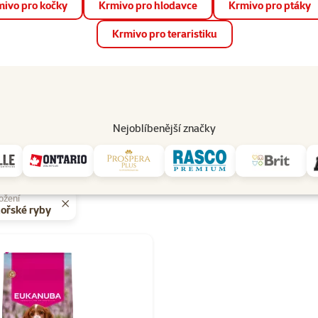
ivo pro kočky
Krmivo pro hlodavce
Krmivo pro ptáky
📱 Stáhněte si novou aplikaci Super zoo.
Více informací
Krmivo pro teraristiku
op
Akce a slevy
Prodejny
Služby
Poradna
Pomá
206
Nejoblíbenější značky
Eukanuba
ožení
ořské ryby
y Eukanuba