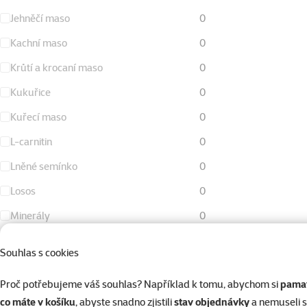
Jehněčí maso
0
Kachní maso
0
Krůtí a krocaní maso
0
Kukuřice
0
Kuřecí maso
0
L-carnitin
0
Lněné semínko
0
Losos
0
Minerály
0
Mořské ryby
1
Souhlas s cookies
Mrkev
0
Proč potřebujeme váš souhlas? Například k tomu, abychom si
pamat
Obiloviny
0
co máte v košíku
, abyste snadno zjistili
stav objednávky
a nemuseli 