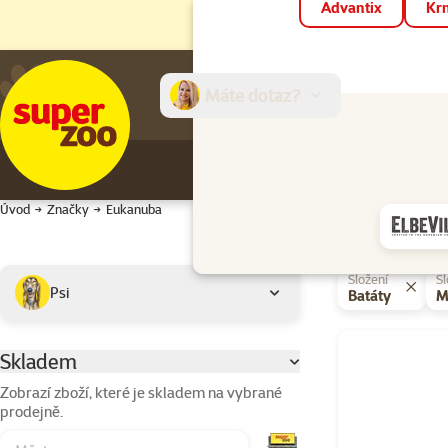
Advantix
Krm
Máte dotaz?
E-sh
Úvod
Značky
Eukanuba
Podkategorie
Vybrané filtry
Složení
Sl
Psi
Batáty
M
Produkty značk
Skladem
Parametrický filtr
Zobrazí zboží, které je skladem na vybrané
prodejně.