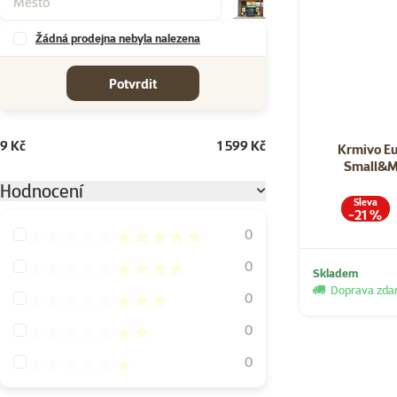
Žádná prodejna nebyla nalezena
cena od-do
Potvrdit
9 Kč
1 599 Kč
Krmivo E
Small&M
Hodnocení
Sleva
-21 %
Hodnocení 100%
0
Hodnocení 80%
0
Skladem
Doprava zd
Hodnocení 60%
0
Hodnocení 40%
0
Hodnocení 20%
0