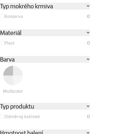
Typ mokrého krmiva
Konzerva
0
Materiál
Plast
0
Barva
Multicolor
Typ produktu
Odměrný kelímek
0
Hmotnost balení