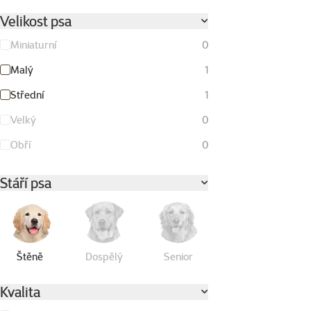
Velikost psa
Miniaturní
0
Malý
1
Střední
1
Velký
0
Obří
0
Stáří psa
Štěně
Dospělý
Senior
Kvalita