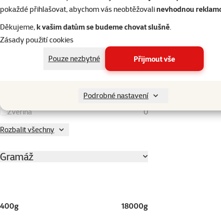
Oves
0
pokaždé přihlašovat, abychom vás neobtěžovali
nevhodnou reklam
Pivovarské kvasnice
0
Děkujeme,
k vašim datům se budeme chovat slušně
.
Zásady použití cookies
Pstruh
0
Pšenice
0
Pouze nezbytné
Přijmout vše
Rýže
0
Vejce
0
Podrobné nastavení
Zvěřina
0
Rozbalit všechny
Gramáž
400g
18000g