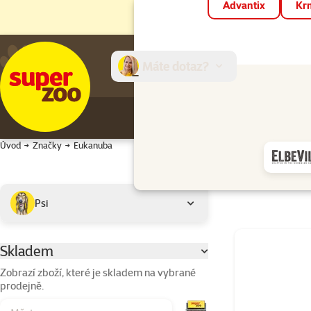
Advantix
Krm
Máte dotaz?
E-sh
Úvod
Značky
Eukanuba
Podkategorie
Vybrané filtry
Psi
Produkty značk
Skladem
Parametrický filtr
Zobrazí zboží, které je skladem na vybrané
prodejně.