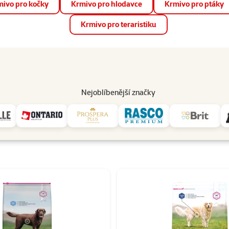
ivo pro kočky
Krmivo pro hlodavce
Krmivo pro ptáky
📱 Stáhněte si novou aplikaci Super zoo.
Více informací
Krmivo pro teraristiku
op
Akce a slevy
Prodejny
Služby
Poradna
Pomá
206
Nejoblíbenější značky
Eukanuba
y Eukanuba