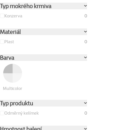
Typ mokrého krmiva
Konzerva
0
Materiál
Plast
0
Barva
Multicolor
Typ produktu
Odměrný kelímek
0
Hmotnost balení