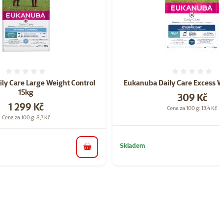
Hodnocení 0%
Hodnoce
ly Care Large Weight Control
Eukanuba Daily Care Excess 
15kg
Cena
309 Kč
Cena
1 299 Kč
Cena za 100 g: 13,4 Kč
Cena za 100 g: 8,7 Kč
Skladem
do košíku