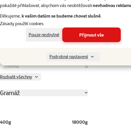
Oves
0
pokaždé přihlašovat, abychom vás neobtěžovali
nevhodnou reklam
Pivovarské kvasnice
0
Děkujeme,
k vašim datům se budeme chovat slušně
.
Zásady použití cookies
Pstruh
0
Pšenice
0
Pouze nezbytné
Přijmout vše
Rýže
0
Vejce
0
Podrobné nastavení
Zvěřina
0
Rozbalit všechny
Gramáž
400g
18000g