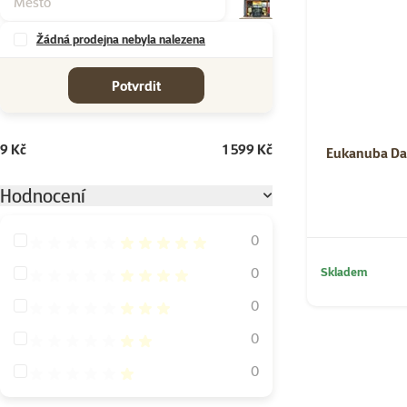
Žádná prodejna nebyla nalezena
cena od-do
Potvrdit
9 Kč
1 599 Kč
Eukanuba Dai
Hodnocení
Hodnocení 100%
0
Hodnocení 80%
Skladem
0
Hodnocení 60%
0
Hodnocení 40%
0
Hodnocení 20%
0