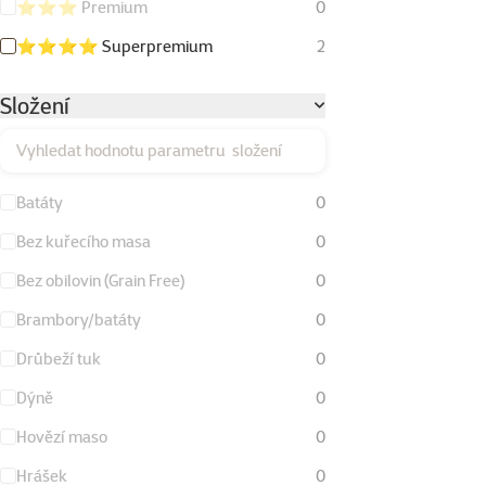
⭐⭐⭐ Premium
0
⭐⭐⭐⭐ Superpremium
2
Složení
Vyhledat hodnotu parametru složení
Batáty
0
Bez kuřecího masa
0
Bez obilovin (Grain Free)
0
Brambory/batáty
0
Drůbeží tuk
0
Dýně
0
Hovězí maso
0
Hrášek
0