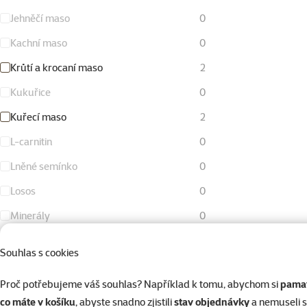
Jehněčí maso
0
Kachní maso
0
Krůtí a krocaní maso
2
Kukuřice
0
Kuřecí maso
2
L-carnitin
0
Lněné semínko
0
Losos
0
Minerály
0
Mořské ryby
0
Souhlas s cookies
Mrkev
0
Proč potřebujeme váš souhlas? Například k tomu, abychom si
pamat
Obiloviny
2
co máte v košíku
, abyste snadno zjistili
stav objednávky
a nemuseli 