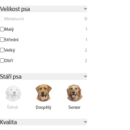
Velikost psa
Miniaturní
0
Malý
1
Střední
1
Velký
2
Obří
2
Stáří psa
Štěně
Dospělý
Senior
Kvalita