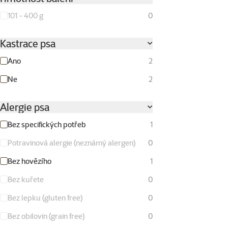
101 - 400 g
0
Kastrace psa
Ano
2
Ne
2
Alergie psa
Bez specifických potřeb
1
Potravinová alergie (neznámý alergen)
0
Bez hovězího
1
Bez kuřete
0
Bez lepku (gluten free)
0
Bez obilovin (grain free)
0