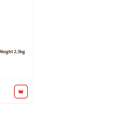
ní 0%
Weight 2,3kg
do košíku