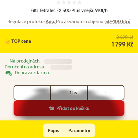
Hodnocení 0%
Filtr TetraTec EX 500 Plus vnější, 910l/h
Regulace průtoku:
Ano,
Pro akvárium o objemu:
50-100 litrů
2 499 Kč
👍 TOP cena
1 799 Kč
Na prodejnách
Doručení na adresu
Doprava zdarma
Počet kusů *
ks
−
+
Přidat do košíku
Filtr TetraTec EX 500 Plus vnější, 910l/h
Do košíku
Popis
Parametry
Na začátek stránky