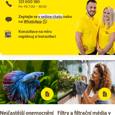
321 000 180
Po–Pá 7:00 – 18:00
Zeptejte se
v online chatu
nebo
na
WhatsApp
Konzultace na míru
naplánuj si konzultaci
Nejčastější onemocnění
Filtry a filtrační média v