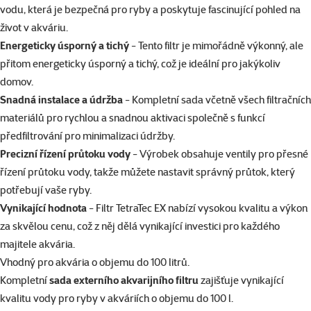
vodu, která je bezpečná pro ryby a poskytuje fascinující pohled na
život v akváriu.
Energeticky úsporný a tichý
- Tento filtr je mimořádně výkonný, ale
přitom energeticky úsporný a tichý, což je ideální pro jakýkoliv
domov.
Snadná instalace a údržba
- Kompletní sada včetně všech filtračních
materiálů pro rychlou a snadnou aktivaci společně s funkcí
předfiltrování pro minimalizaci údržby.
Precizní řízení průtoku vody
- Výrobek obsahuje ventily pro přesné
řízení průtoku vody, takže můžete nastavit správný průtok, který
potřebují vaše ryby.
Vynikající hodnota
- Filtr TetraTec EX nabízí vysokou kvalitu a výkon
za skvělou cenu, což z něj dělá vynikající investici pro každého
majitele akvária.
Vhodný pro akvária o objemu do 100 litrů.
Kompletní
sada externího akvarijního filtru
zajišťuje vynikající
kvalitu vody pro ryby v akváriích o objemu do 100 l.