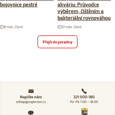
bojovnice pestré
akváriu: Průvodce
výběrem, čištěním a
bakteriální rovnováhou
8 min. čtení
10 min. čtení
Přejít do poradny
Napište nám
321 000 180
eshop@superzoo.cz
Po–Pá 7:00 – 18:00