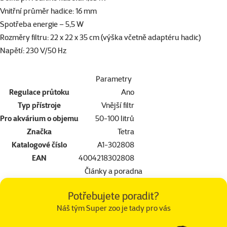
Vnitřní průměr hadice: 16 mm
Spotřeba energie – 5,5 W
Rozměry filtru: 22 x 22 x 35 cm (výška včetně adaptéru hadic)
Napětí: 230 V/50 Hz
Parametry
Regulace průtoku
Ano
Typ přístroje
Vnější filtr
Pro akvárium o objemu
50-100 litrů
Značka
Tetra
Katalogové číslo
A1-302808
EAN
4004218302808
Články a poradna
Potřebujete poradit?
Náš tým Super zoo je tady pro vás