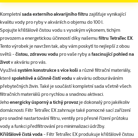
superzoo.product.detail.content
Kompletní
sada externího akvarijního filtru
zajišťuje vynikající
kvalitu vody pro ryby v akváriích o objemu do 100 l.
Spojujte křišťálově čistou vodu s vysokým výkonem, tichým
provozem a energetickou účinností díky našemu
filtru TetraTec EX
.
Tento výrobek je navržen tak, aby vám poskytl to nejlepší z obou
světů -
čistou, zdravou vodu
pro vaše ryby a
fascinující pohled na
život
v akváriu pro vás.
Využívá
systém konstrukce s více koši
a různé filtrační materiály,
které
spolehlivě a účinně čistí vodu
v akváriu odbouráváním
přebytečných živin. Také je součástí kompletní sada včetně všech
filtračních materiálů pro rychlou a snadnou aktivaci.
Jeho
energicky úsporný a tichý provoz
je dokonalý pro jakékoliv
domácnosti. Filtr TetraTec EX zahrnuje také pomocné sací zařízení
pro snadné nastartování filtru, ventily pro přesné řízení průtoku
vody a funkci předfiltrování pro minimalizaci údržby.
Křišťálově čistá voda
- Filtr TetraTec EX produkuje křišťálově čistou