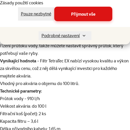
přitom energeticky úsporný a tichý, což je ideální pro jakýkoliv
Zásady použití cookies
domov.
Pouze nezbytné
Přijmout vše
Snadná instalace a údržba
- Kompletní sada včetně všech filtračních
materiálů pro rychlou a snadnou aktivaci společně s funkcí
předfiltrování pro minimalizaci údržby.
Podrobné nastavení
Precizní řízení průtoku vody
- Výrobek obsahuje ventily pro přesné
řízení průtoku vody, takže můžete nastavit správný průtok, který
potřebují vaše ryby.
Vynikající hodnota
- Filtr TetraTec EX nabízí vysokou kvalitu a výkon
za skvělou cenu, což z něj dělá vynikající investici pro každého
majitele akvária.
Vhodný pro akvária o objemu do 100 litrů.
Technické parametry:
Průtok vody - 910 l/h
Velikost akvária: do 100 l
Filtrační koš (počet): 2 ks
Kapacita filtru – 3,6 l
Délka přívodního kabelu: 1,65 m