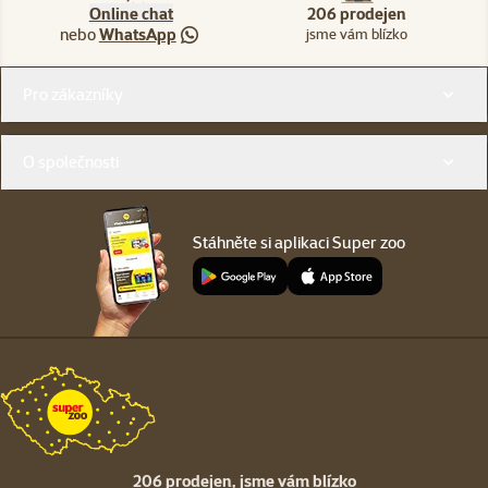
Online chat
206 prodejen
nebo
WhatsApp
jsme vám blízko
Menu v patičce
Pro zákazníky
O společnosti
Stáhněte si aplikaci Super zoo
206 prodejen,
jsme vám blízko