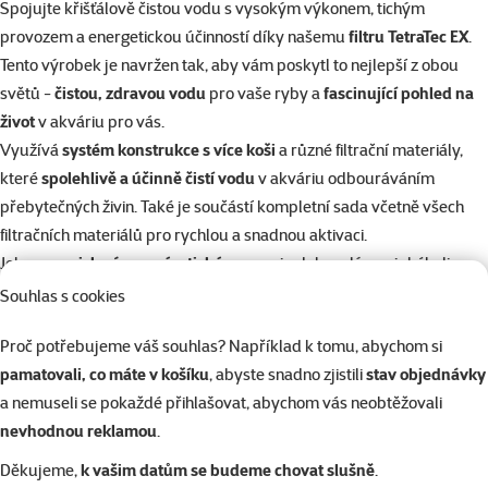
Spojujte křišťálově čistou vodu s vysokým výkonem, tichým
provozem a energetickou účinností díky našemu
filtru TetraTec EX
.
Tento výrobek je navržen tak, aby vám poskytl to nejlepší z obou
světů -
čistou, zdravou vodu
pro vaše ryby a
fascinující pohled na
život
v akváriu pro vás.
Využívá
systém konstrukce s více koši
a různé filtrační materiály,
které
spolehlivě a účinně čistí vodu
v akváriu odbouráváním
přebytečných živin. Také je součástí kompletní sada včetně všech
filtračních materiálů pro rychlou a snadnou aktivaci.
Jeho
energicky úsporný a tichý provoz
je dokonalý pro jakékoliv
domácnosti. Filtr TetraTec EX zahrnuje také pomocné sací zařízení
Souhlas s cookies
pro snadné nastartování filtru, ventily pro přesné řízení průtoku
Proč potřebujeme váš souhlas? Například k tomu, abychom si
vody a funkci předfiltrování pro minimalizaci údržby.
pamatovali, co máte v košíku
, abyste snadno zjistili
stav objednávky
Křišťálově čistá voda
- Filtr TetraTec EX produkuje křišťálově čistou
a nemuseli se pokaždé přihlašovat, abychom vás neobtěžovali
vodu, která je bezpečná pro ryby a poskytuje fascinující pohled na
nevhodnou reklamou
.
život v akváriu.
Energeticky úsporný a tichý
- Tento filtr je mimořádně výkonný, ale
Děkujeme,
k vašim datům se budeme chovat slušně
.