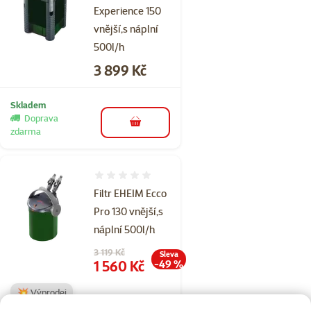
Experience 150
vnější,s náplní
500l/h
Cena
3 899 Kč
Skladem
Doprava
do košíku
zdarma
Hodnocení 0%
Filtr EHEIM Ecco
Pro 130 vnější,s
náplní 500l/h
Původní cena
3 119 Kč
Sleva
Cena
1 560 Kč
-49 %
💥 Výprodej