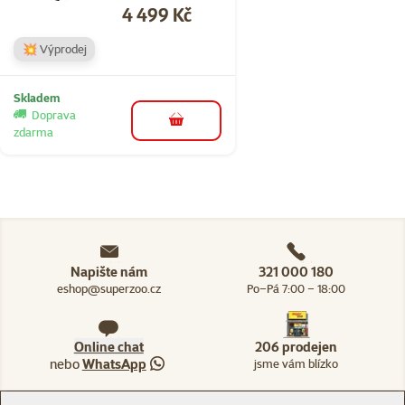
Cena
4 499 Kč
💥 Výprodej
Skladem
Doprava
do košíku
zdarma
Napište nám
321 000 180
eshop@superzoo.cz
Po–Pá 7:00 – 18:00
Online chat
206 prodejen
nebo
WhatsApp
jsme vám blízko
Menu v patičce