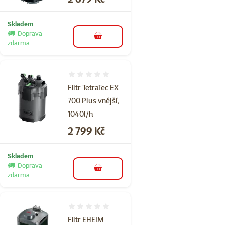
Skladem
Doprava
do košíku
zdarma
Hodnocení 0%
Filtr TetraTec EX
700 Plus vnější,
1040l/h
Cena
2 799 Kč
Skladem
Doprava
do košíku
zdarma
Hodnocení 0%
Filtr EHEIM