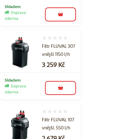
Skladem
Doprava
do košíku
zdarma
Hodnocení 0%
Filtr FLUVAL 307
vnější 1150 l/h
Cena
3 259 Kč
Skladem
Doprava
do košíku
zdarma
Hodnocení 0%
Filtr FLUVAL 107
vnější, 550 l/h
Cena
2 679 Kč