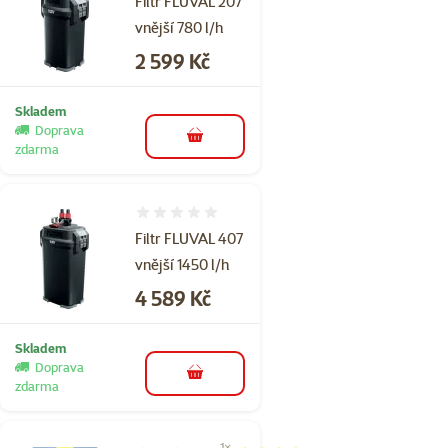
Filtr FLUVAL 207
vnější 780 l/h
Cena
2 599 Kč
Skladem
Doprava
do košíku
zdarma
Hodnocení 0%
Filtr FLUVAL 407
vnější 1450 l/h
Cena
4 589 Kč
Skladem
Doprava
do košíku
zdarma
1×