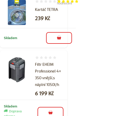
Hodnocení 100%, počet hodnocení: 1
hodnocení
Kartáč TETRA
Cena
239 Kč
Skladem
do košíku
Hodnocení 0%
Filtr EHEIM
Professionel 4+
350 vnější,s
náplní 1050l/h
Cena
6 199 Kč
Skladem
Doprava
do košíku
zdarma