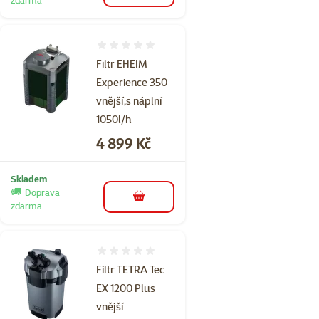
Hodnocení 0%
Filtr EHEIM
Experience 350
vnější,s náplní
1050l/h
Cena
4 899 Kč
Skladem
Doprava
do košíku
zdarma
Hodnocení 0%
Filtr TETRA Tec
EX 1200 Plus
vnější