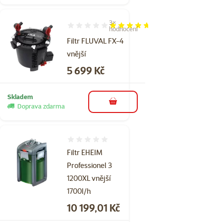
3×
Hodnocení 93%, počet hodnocení: 3
hodnocení
Filtr FLUVAL FX-4
vnější
Cena
5 699 Kč
Skladem
do košíku
Doprava zdarma
Hodnocení 0%
Filtr EHEIM
Professionel 3
1200XL vnější
1700l/h
Cena
10 199,01 Kč