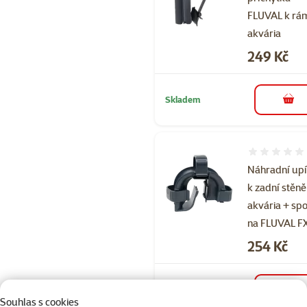
FLUVAL k rá
akvária
Cena
249 Kč
Skladem
do 
Hodnocení 
Náhradní up
k zadní stěně
akvária + sp
na FLUVAL F
Cena
254 Kč
Skladem
do 
Souhlas s cookies