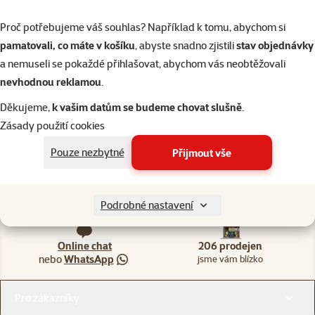
Proč potřebujeme váš souhlas? Například k tomu, abychom si
pamatovali, co máte v košíku
, abyste snadno zjistili
stav objednávky
a nemuseli se pokaždé přihlašovat, abychom vás neobtěžovali
nevhodnou reklamou
.
206 prodejen, jsme vám blízko
Špičkové vlast
Děkujeme,
k vašim datům se budeme chovat slušně
.
Naši experti na prodejnách vám vždy poradí
Vlastní vývoj a v
Zásady použití cookies
Pouze nezbytné
Přijmout vše
Napište nám
321 000 180
eshop@superzoo.cz
Po–Pá 7:00 – 18:00
Podrobné nastavení
Online chat
206 prodejen
nebo
WhatsApp
jsme vám blízko
Menu v patičce
Pro zákazníky