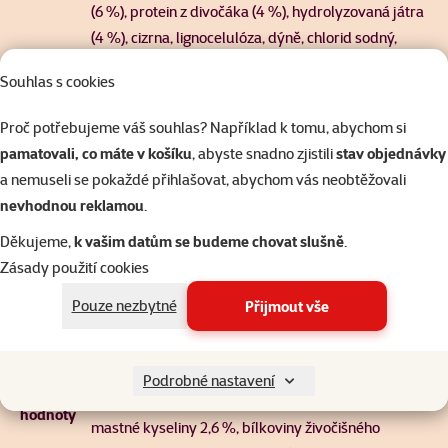
(6 %), protein z divočáka (4 %), hydrolyzovaná játra
(4 %), cizrna, lignocelulóza, dýně, chlorid sodný,
chlorid draselný, lněné semínko, lososový olej (1 %),
Souhlas s cookies
hrachová mouka, mrkev, sušený rakytník
řešetlákový (0,1 %), sušený zázvor (0,05 %), sušené
Proč potřebujeme váš souhlas? Například k tomu, abychom si
Složení
borůvky (0,05 %), sušený rozmarýn (0,05 %),
pamatovali, co máte v košíku
, abyste snadno zjistili
stav objednávky
sušené brusinky (0,05 %), sušený tymián (0,05 %),
a nemuseli se pokaždé přihlašovat, abychom vás neobtěžovali
pivovarské kvasnice (zdroj mannan-oligosacharidů,
nevhodnou reklamou
.
0,0134 %), kořen čekanky (zdroj frukto-
Děkujeme,
k vašim datům se budeme chovat slušně
.
oligosacharidů, 0,0108 %), juka schidigera (0,0072
Zásady použití cookies
%).
Pouze nezbytné
Přijmout vše
Hrubý protein 39,0 %, hrubý tuk 14,0 %, vlhkost
10,0 %, hrubý popel 9,0 %, hrubá vláknina 4,5 %,
vápník 1,0 %, fosfor 0,8 %, sodík 0,85 %, hořčík 0,1
Podrobné nastavení
Nutriční
%, omega-3 mastné kyseliny 0,2 %, omega-6
hodnoty
mastné kyseliny 2,6 %, bílkoviny živočišného