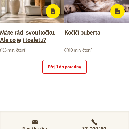
Máte rádi svou kočku.
Kočičí puberta
Ale co její toaletu?
3 min. čtení
10 min. čtení
Přejít do poradny
Napište nám
321 000 180