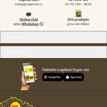
eshop@superzoo.cz
Po–Pá 7:00 – 18:00
Online chat
206 prodejen
nebo
WhatsApp
jsme vám blízko
Menu v patičce
Pro zákazníky
O společnosti
Stáhněte si aplikaci Super zoo