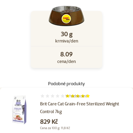
30 g
krmiva/den
8.09
cena/den
Podobné produkty
1×
hodnocení
Hodnocení 100%, počet hodnocení: 1
Brit Care Cat Grain-Free Sterilized Weight
Control 7kg
Cena
829 Kč
Cena za 100 g: 11,8 Kč