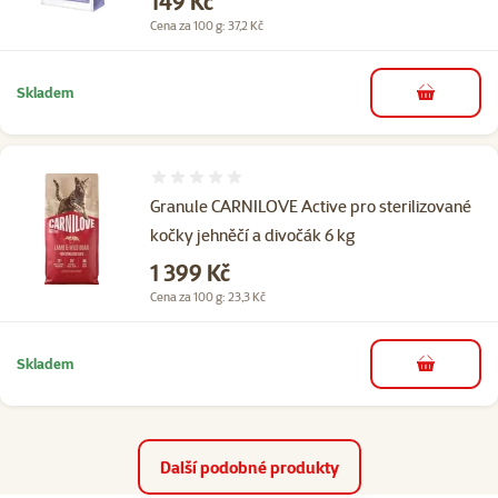
Cena
149 Kč
Cena za 100 g: 37,2 Kč
Skladem
do košíku
Hodnocení 0%
Granule CARNILOVE Active pro sterilizované
kočky jehněčí a divočák 6 kg
Cena
1 399 Kč
Cena za 100 g: 23,3 Kč
Skladem
do košíku
Další podobné produkty