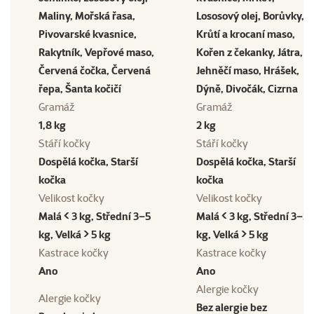
Maliny, Mořská řasa,
Lososový olej, Borůvky,
Pivovarské kvasnice,
Krůtí a krocaní maso,
Rakytník, Vepřové maso,
Kořen z čekanky, Játra,
Červená čočka, Červená
Jehněčí maso, Hrášek,
řepa, Šanta kočičí
Dýně, Divočák, Cizrna
Gramáž
Gramáž
1,8 kg
2 kg
Stáří kočky
Stáří kočky
Dospělá kočka, Starší
Dospělá kočka, Starší
kočka
kočka
Velikost kočky
Velikost kočky
Malá < 3 kg, Střední 3–5
Malá < 3 kg, Střední 3–5
kg, Velká > 5 kg
kg, Velká > 5 kg
Kastrace kočky
Kastrace kočky
Ano
Ano
Alergie kočky
Alergie kočky
Bez alergie bez