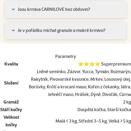
Jsou krmiva CARNILOVE bez obilovin?
Je v pořádku míchat granule a mokré krmivo?
Parametry
Kvalita
⭐⭐⭐⭐ Superpremium
Lněné semínko, Zázvor, Yucca, Tymián, Rozmarýn,
Rakytník, Pivovarské kvasnice, Mrkev, Lososový olej,
Složení
Borůvky, Krůtí a krocaní maso, Kořen z čekanky, Játra,
Jehněčí maso, Hrášek, Dýně, Divočák, Cizrna
Gramáž
2 kg
Stáří kočky
Dospělá kočka, Starší kočka
Velikost
Malá < 3 kg, Střední 3–5 kg, Velká > 5 kg
kočky