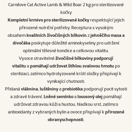
Carnilove Cat Active Lamb & Wild Boar 2 kg pro sterilizované
kočky
Kompletní krmivo pro sterilizované kočky
respektující jejich
přirozené nutriční potřeby. Receptura s vysokým
obsahem
kvalitních živočišných bílkovin
z
jehněčího masa a
divočáka
poskytuje důležité aminokyseliny pro udržení
optimální tělesné kondice a celkovou vitalitu.
Vysoce stravitelné
živočišné bílkoviny podporují
vitalitu
a
pomáhají udržovat štíhlou svalovou hmotu
po
sterilizaci, zatímco hydrolyzované krůtí složky přispívají k
vynikající chutnosti.
Přidaná
vláknina
,
luštěniny
a
prebiotika
podporují pocit sytosti
a zdravé trávení.
Lněné semínko
a
lososový olej
pomáhají
udržovat zdravou kůži a hustou, hladkou srst, zatímco
antioxidanty z vybraných bylin a ovoce přispívají k
přirozené
obranyschopnosti
.