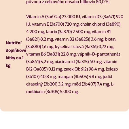
původu z celkového obsahu bílkovin 80,0 %.
Vitamin A (3a672a) 23 000 IU, vitamin D3 (3a671) 920
IU, vitamin E (3a700) 720 mg, cholin chlorid (3a890)
4 200 mg, taurin (3a370) 2 500 mg, vitamin B1
(3a821) 8,2 mg, vitamin B2 (3a825i) 3,6 mg, biotin
Nutriční
(3a880) 1,6 mg, kyselina listová (3a316) 0,72 mg,
doplňkové
vitamin B6 (3a831) 22,8 mg, vápník-D-pantothenát
látky na 1
(3a841) 5,2 mg, niacinamid (3a315) 40 mg, vitamin
kg
B12 (3a835) 0,12 mg, zinek (3b612) 98,4 mg, železo
(3b107) 40,8 mg, mangan (3b505) 48 mg, jodid
draselný (3b201) 3,2 mg, měď (3b407) 7,4 mg, L-
methionin (3c305) 5 000 mg.