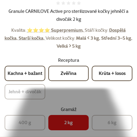
Hodnocení 0%
Granule CARNILOVE Active pro sterilizované kočky jehněčí a
divočák 2 kg
Kvalita:
⭐⭐⭐⭐ Superpremium,
Stáří kočky:
Dospělá
kočka, Starší kočka,
Velikost kočky:
Malá < 3 kg, Střední 3–5 kg,
Velká > 5 kg
Receptura
Kachna + bažant
Zvěřina
Krůta + losos
Jehně + divočák
Gramáž
400 g
2 kg
6 kg