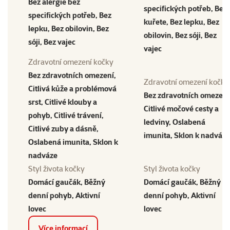
Bez alergie bez
specifických potřeb, Bez
specifických potřeb, Bez
kuřete, Bez lepku, Bez
lepku, Bez obilovin, Bez
obilovin, Bez sóji, Bez
sóji, Bez vajec
vajec
Zdravotní omezení kočky
Bez zdravotních omezení,
Zdravotní omezení kočky
Citlivá kůže a problémová
Bez zdravotních omezení
srst, Citlivé klouby a
Citlivé močové cesty a
pohyb, Citlivé trávení,
ledviny, Oslabená
Citlivé zuby a dásně,
imunita, Sklon k nadváze
Oslabená imunita, Sklon k
nadváze
Styl života kočky
Styl života kočky
Domácí gaučák, Běžný
Domácí gaučák, Běžný
denní pohyb, Aktivní
denní pohyb, Aktivní
lovec
lovec
Více informací