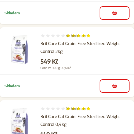
Skladem
do košíku
6×
hodnocení
Hodnocení 97%, počet hodnocení: 6
Brit Care Cat Grain-Free Sterilized Weight
Control 2kg
Cena
549 Kč
Cena za 100 g: 27,4 Kč
Skladem
do košíku
2×
hodnocení
Hodnocení 100%, počet hodnocení: 2
Brit Care Cat Grain-Free Sterilized Weight
Control 0,4kg