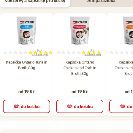
Konzervy a kapsičky pro kočky
Antiparazitika
14×
8×
Hodnocení 94%, počet hodnocení: 14
Hodnocení 80%, počet hodn
hodnocení
hodnocení
Kapsička Ontario Tuna in
Kapsička Ontario
Kapsička
Broth 80g
Chicken and Crab in
Chicken and
Broth 80g
Brot
od 19 Kč
od 19 Kč
od 1
do košíku
do košíku
do
superzoo.product.detail.content