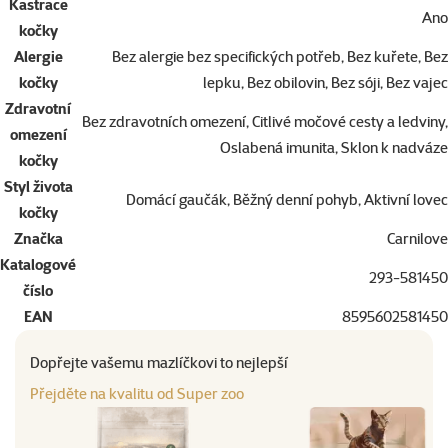
Kastrace
Ano
kočky
Alergie
Bez alergie bez specifických potřeb, Bez kuřete, Bez
kočky
lepku, Bez obilovin, Bez sóji, Bez vajec
Zdravotní
Bez zdravotních omezení, Citlivé močové cesty a ledviny,
omezení
Oslabená imunita, Sklon k nadváze
kočky
Styl života
Domácí gaučák, Běžný denní pohyb, Aktivní lovec
kočky
Značka
Carnilove
Katalogové
293-581450
číslo
EAN
8595602581450
Dopřejte vašemu mazlíčkovi to nejlepší
Přejděte na kvalitu od Super zoo