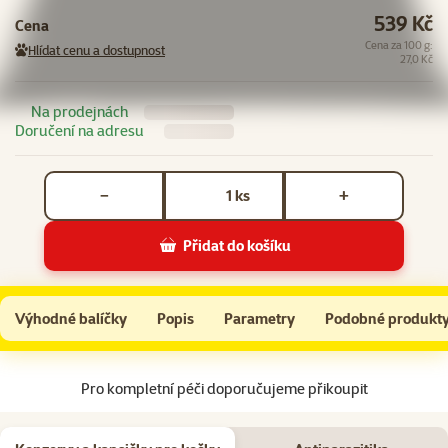
539 Kč
Cena
Cena za 100 g:
Hlídat cenu a dostupnost
27,0 Kč
Na prodejnách
Doručení na adresu
Počet kusů *
ks
−
+
Přidat do košíku
Granule CARNILOVE Active pro sterilizované kočky jehněčí a divočák 2 kg
Do košíku
Výhodné balíčky
Popis
Parametry
Podobné produkt
Na začátek stránky
Pro kompletní péči doporučujeme přikoupit