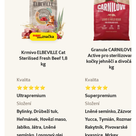
značka
Granule CARNILOVE
Krmivo ELBEVILLE Cat
Active pro sterilizované
Sterilised Fresh Beef 1,8
kočky jehněčí a divočák 
kg
kg
Kvalita
Kvalita
⭐⭐⭐⭐⭐
⭐⭐⭐⭐
Ultrapremium
Superpremium
Složení
Složení
Bylinky, Drůbeží tuk,
Lněné semínko, Zázvor,
Heřmánek, Hovězí maso,
Yucca, Tymián, Rozmarýn
Jablko, Játra, Lněné
Rakytník, Pivovarské
semínko, Lososový olej,
kvasnice, Mrkev,