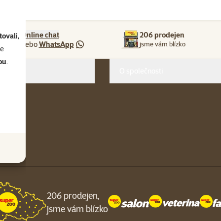
Online chat
206 prodejen
ovali,
nebo
WhatsApp
jsme vám blízko
se
ou
.
O společnosti
206 prodejen,
jsme vám blízko