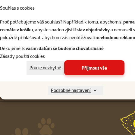
Souhlas s cookies
Napište nám
321 000 180
Proč potřebujeme váš souhlas? Například k tomu, abychom si
pamat
eshop@superzoo.cz
Po–Pá 7:00 – 18:00
co máte v košíku
, abyste snadno zjistili
stav objednávky
a nemuseli 
pokaždé přihlašovat, abychom vás neobtěžovali
nevhodnou reklam
Menu v patičce
Pro zákazníky
Děkujeme,
k vašim datům se budeme chovat slušně
.
Zásady použití cookies
Pouze nezbytné
Přijmout vše
Podrobné nastavení