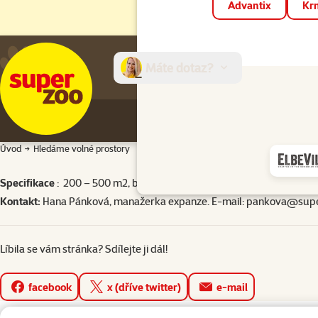
Advantix
Krm
Máte dotaz?
E-sh
Úvod
Hledáme volné prostory
Specifikace
: 200 – 500 m2, bezbariérový vstup z venku – parkoviště
Kontakt:
Hana Pánková, manažerka expanze. E-mail:
pankova@supe
Líbila se vám stránka? Sdílejte ji dál!
facebook
x (dříve twitter)
e-mail