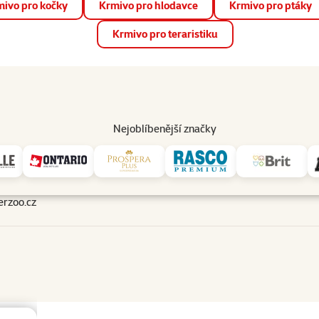
ivo pro kočky
Krmivo pro hlodavce
Krmivo pro ptáky
📱 Stáhněte si novou aplikaci Super zoo.
Více informací
Krmivo pro teraristiku
op
Akce a slevy
Prodejny
Služby
Poradna
Pomá
206
Nejoblíbenější značky
Hledáme volné prostory
 ( pro zákazníky) a možnost zásobování automobily do 11ti tun.
rzoo.cz