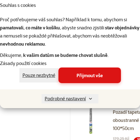
Souhlas s cookies
Hodnocení 
Proč potřebujeme váš souhlas? Například k tomu, abychom si
Náplň JUWE
pamatovali, co máte v košíku
, abyste snadno zjistili
stav objednávky
molitan
a nemuseli se pokaždé přihlašovat, abychom vás neobtěžovali
odstraňovač
nevhodnou reklamou
.
nitrátu comp
Děkujeme,
k vašim datům se budeme chovat slušně
.
Cena
219 Kč
Zásady použití cookies
Pouze nezbytné
Přijmout vše
Skladem
do 
Podrobné nastavení
Hodnocení 
Pozadí tapet
oboustranné 
100*50cm
Původní cena
179,25 Kč
S