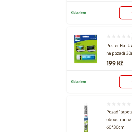
Skladem
Hodnocení 80
Poster Fix J
na pozadí 3
Cena
199 Kč
Skladem
Hodnocení 
Pozadí tapet
oboustranné 
60*30cm