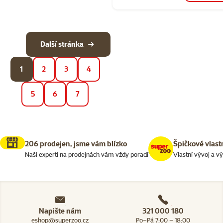
Další stránka
1
2
3
4
5
6
7
206 prodejen, jsme vám blízko
Špičkové vlast
Naši experti na prodejnách vám vždy poradí
Vlastní vývoj a v
Napište nám
321 000 180
eshop@superzoo.cz
Po–Pá 7:00 – 18:00