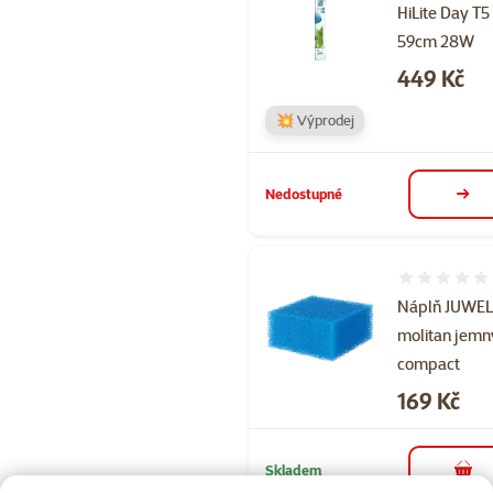
HiLite Day T5
59cm 28W
Cena
449 Kč
💥 Výprodej
Nedostupné
deta
Hodnocení 
Náplň JUWE
molitan jemn
compact
Cena
169 Kč
Skladem
do 