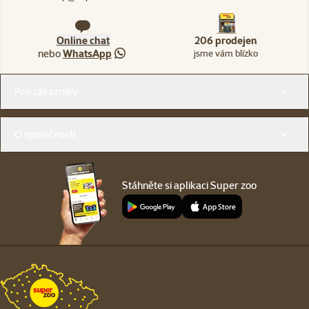
Online chat
206 prodejen
nebo
WhatsApp
jsme vám blízko
Menu v patičce
Pro zákazníky
O společnosti
Stáhněte si aplikaci Super zoo