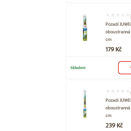
Hodnocení 10
Pozadí JUWE
oboustranná 
cm
Cena
179 Kč
Skladem
Hodnocení 10
Pozadí JUWE
oboustranná 
cm
Cena
239 Kč