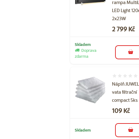
rampa Multi
LED Light 12
2x23W
Cena
2 799 Kč
Skladem
Doprava
do 
zdarma
Hodnocení 
Náplň JUWE
vata filtrační
compact 5ks
Cena
109 Kč
Skladem
do 