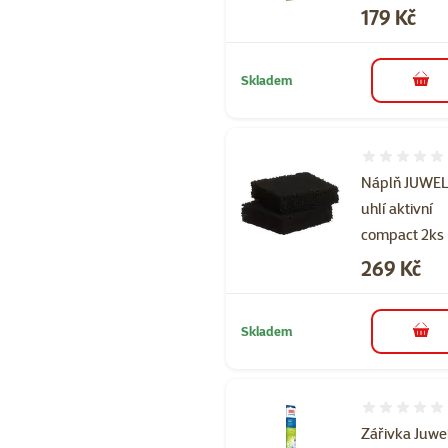
Cena
179 Kč
Skladem
do 
Hodnocení 
Náplň JUWE
uhlí aktivní
compact 2ks
Cena
269 Kč
Skladem
do 
Hodnocení 
Zářivka Juwe