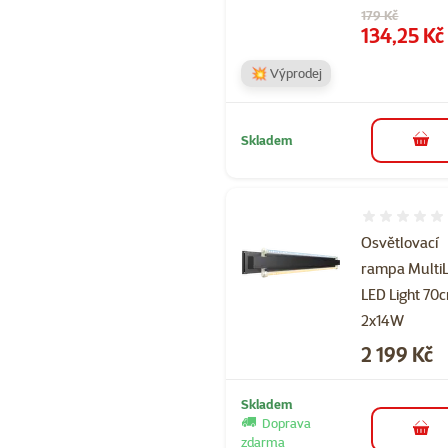
Původní cena
179 Kč
Cena
134,25 Kč
💥 Výprodej
Skladem
do 
Hodnocení 
Osvětlovací
rampa Multi
LED Light 70
2x14W
Cena
2 199 Kč
Skladem
Doprava
do 
zdarma