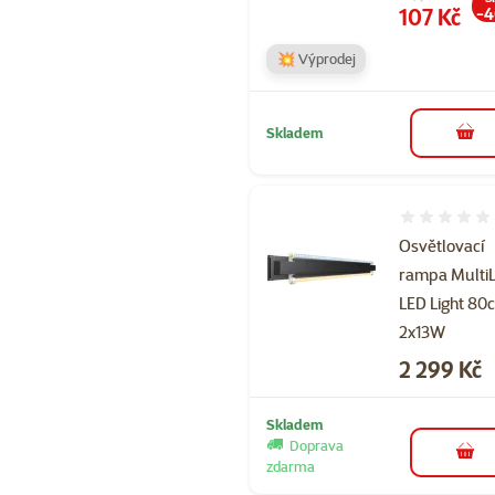
Cena
107 Kč
-
💥 Výprodej
Skladem
do 
Hodnocení 
Osvětlovací
rampa Multi
LED Light 80
2x13W
Cena
2 299 Kč
Skladem
Doprava
do 
zdarma