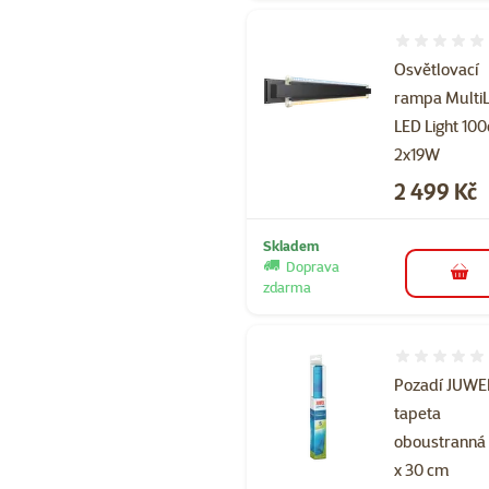
Hodnocení 
Osvětlovací
rampa Multi
LED Light 10
2x19W
Cena
2 499 Kč
Skladem
Doprava
do 
zdarma
Hodnocení 
Pozadí JUWE
tapeta
oboustranná
x 30 cm