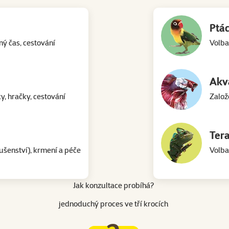
Ptác
ný čas, cestování
Volba
Akva
y, hračky, cestování
Založe
Tera
ušenství), krmení a péče
Volba
Jak konzultace probíhá?
jednoduchý proces ve tří krocích