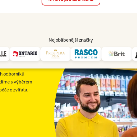
op
Akce a slevy
Prodejny
Služby
Poradna
Pomá
206
Nejoblíbenější značky
ch odborníků
díme s výběrem
péče o zvířata.