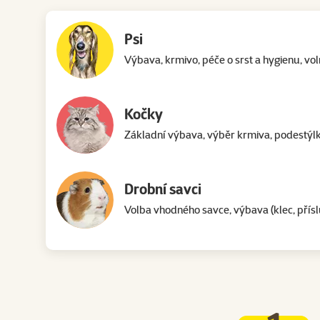
Psi
Výbava, krmivo, péče o srst a hygienu, vol
Kočky
Základní výbava, výběr krmiva, podestýlk
Drobní savci
Volba vhodného savce, výbava (klec, přísl