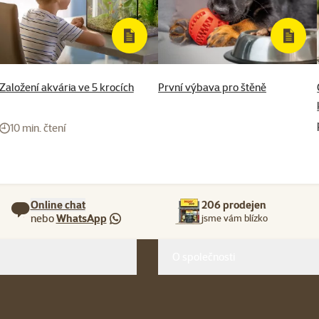
Založení akvária ve 5 krocích
První výbava pro štěně
10 min. čtení
Online chat
206 prodejen
nebo
WhatsApp
jsme vám blízko
O společnosti