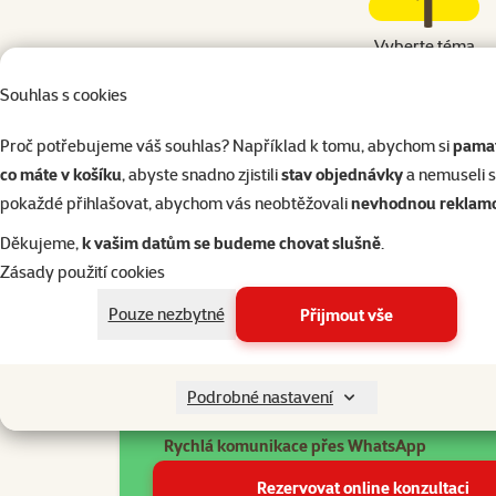
1
Vyberte téma
Určete oblast a konkrétní 
Souhlas s cookies
kterou chcete řešit. Např
“jak založit akvárium” 
Proč potřebujeme váš souhlas? Například k tomu, abychom si
pamat
“výběr krmiva pro ps
co máte v košíku
, abyste snadno zjistili
stav objednávky
a nemuseli 
pokaždé přihlašovat, abychom vás neobtěžovali
nevhodnou reklam
Děkujeme,
k vašim datům se budeme chovat slušně
.
Zásady použití cookies
Pouze nezbytné
Přijmout vše
Online konzultace
Přes WhatsApp z pohodlí domova
Konzultace z domova
Podrobné nastavení
Flexibilní časové možnosti
Rychlá komunikace přes WhatsApp
Rezervovat online konzultaci