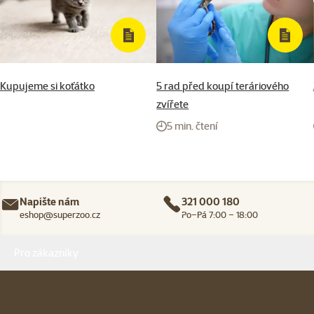
Kupujeme si koťátko
5 rad před koupí teráriového
zvířete
5 min. čtení
Napište nám
321 000 180
eshop@superzoo.cz
Po–Pá 7:00 – 18:00
Menu v patičce
Pro zákazníky