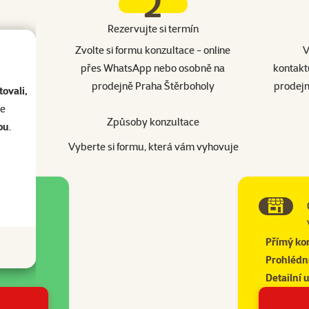
2
Rezervujte si termín
otázku,
Zvolte si formu konzultace - online
V
íklad:
přes WhatsApp nebo osobně na
kontakt
nebo
prodejně Praha Štěrboholy
prodej
ovali,
a”
se
Způsoby konzultace
ou
.
Vyberte si formu, která vám vyhovuje
Přímý ko
Prohlédn
Detailní