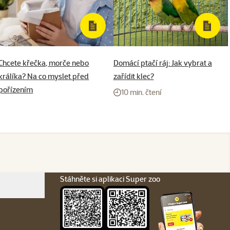
Chcete křečka, morče nebo
Domácí ptačí ráj: Jak vybrat a
králíka? Na co myslet před
zařídit klec?
pořízením
10 min. čtení
Stáhněte si aplikaci Super zoo