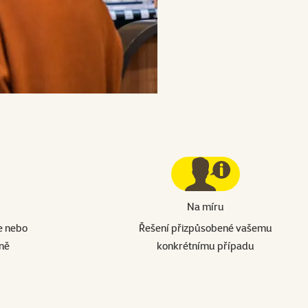
Na míru
e nebo
Řešení přizpůsobené vašemu
jně
konkrétnímu případu