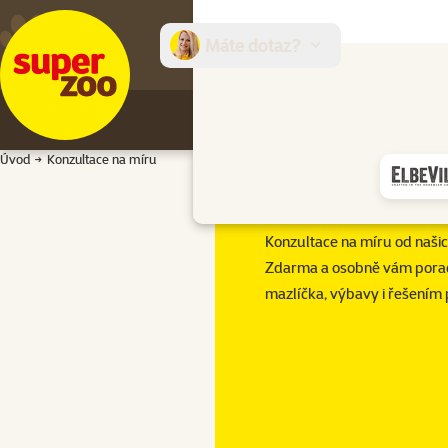
Máte dotaz?
E-sh
Úvod
Konzultace na míru
Konzultace na míru od naši
Zdarma a osobně vám pora
mazlíčka, výbavy i řešením 