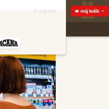
můj
účet
můj
košík
Hledej
háme