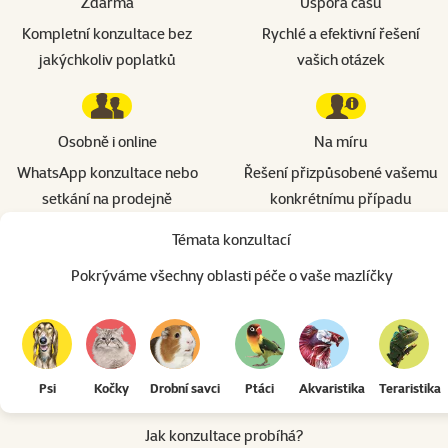
Zdarma
Úspora času
Kompletní konzultace bez
Rychlé a efektivní řešení
jakýchkoliv poplatků
vašich otázek
Osobně i online
Na míru
WhatsApp konzultace nebo
Řešení přizpůsobené vašemu
setkání na prodejně
konkrétnímu případu
Témata konzultací
Pokrýváme všechny oblasti péče o vaše mazlíčky
Výbava, krmivo, péče o srst a hygienu, volný čas, cestování
Základní výbava, výběr krmiva, podestýlky, hračky, ces
Volba vhodného savce, výbava (klec, přísluše
Volba ptáka, krmení a péče, výb
Založení akvária, péče,
Volba vhod
Psi
Kočky
Drobní savci
Ptáci
Akvaristika
Teraristika
Jak konzultace probíhá?