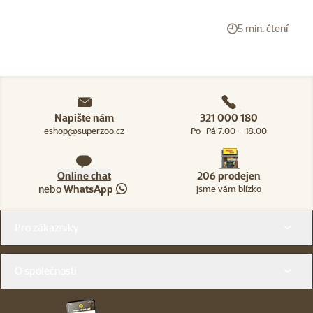
5 min. čtení
Napište nám
321 000 180
eshop@superzoo.cz
Po–Pá 7:00 – 18:00
Online chat
206 prodejen
nebo
WhatsApp
jsme vám blízko
Menu v patičce
Pro zákazníky
O společnosti