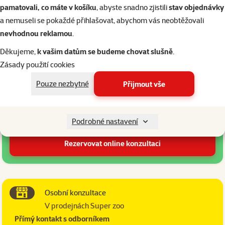
prodejně a poskytneme odbornou konzultaci
pamatovali, co máte v košíku
, abyste snadno zjistili
stav objednávky
Způsoby konzultace
a nemuseli se pokaždé přihlašovat, abychom vás neobtěžovali
nevhodnou reklamou
.
Vyberte si formu, která vám vyhovuje
Děkujeme,
k vašim datům se budeme chovat slušně
.
Zásady použití cookies
Online konzultace
Pouze nezbytné
Přijmout vše
Přes WhatsApp z pohodlí domova
Konzultace z domova
Flexibilní časové možnosti
Podrobné nastavení
Rychlá komunikace přes WhatsApp
Rezervovat online konzultaci
Osobní konzultace
V prodejnách Super zoo
Přímý kontakt s odborníkem