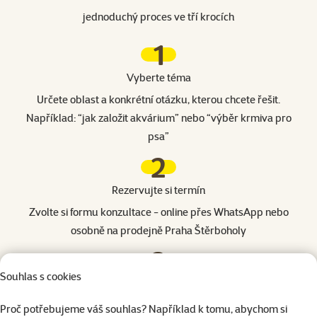
jednoduchý proces ve tří krocích
1
Vyberte téma
Určete oblast a konkrétní otázku, kterou chcete řešit.
Například: “jak založit akvárium” nebo “výběr krmiva pro
psa”
2
Rezervujte si termín
Zvolte si formu konzultace - online přes WhatsApp nebo
osobně na prodejně Praha Štěrboholy
3
Souhlas s cookies
Získejte radu
V domluvený čas vás kontaktujeme nebo se setkáme na
Proč potřebujeme váš souhlas? Například k tomu, abychom si