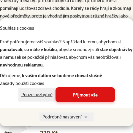
V kleci by měla být přírodní bidýlka různých průměrů, která
pomáhají udržovat zdravá chodidla. Korely se rády hrají a zkoumají
nové předměty, proto je vhodné jim poskytnout různé hračky jako
jsou zvonečky, zrcátka, žebříky či dřevěné kostky k okusování.
Souhlas s cookies
Hodnocení 0%
Proč potřebujeme váš souhlas? Například k tomu, abychom si
Hračka Epic Pet závěsná ze dřeva se
pamatovali, co máte v košíku
, abyste snadno zjistili
stav objednávky
zvonkem 30x12cm
a nemuseli se pokaždé přihlašovat, abychom vás neobtěžovali
Cena
259 Kč
nevhodnou reklamou
.
značka
Děkujeme,
k vašim datům se budeme chovat slušně
.
Zásady použití cookies
Skladem
Pouze nezbytné
Přijmout vše
do košíku
Podrobné nastavení
Hodnocení 0%
Zrcadlo se zvonečkem velké
Cena