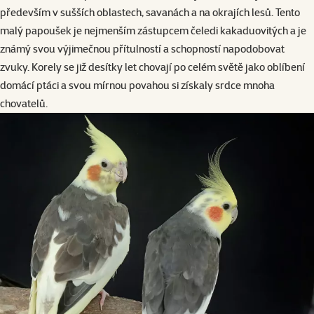
především v sušších oblastech, savanách a na okrajích lesů. Tento
malý papoušek je nejmenším zástupcem čeledi kakaduovitých a je
známý svou výjimečnou přítulností a schopností napodobovat
zvuky. Korely se již desítky let chovají po celém světě jako oblíbení
domácí ptáci a svou mírnou povahou si získaly srdce mnoha
chovatelů.