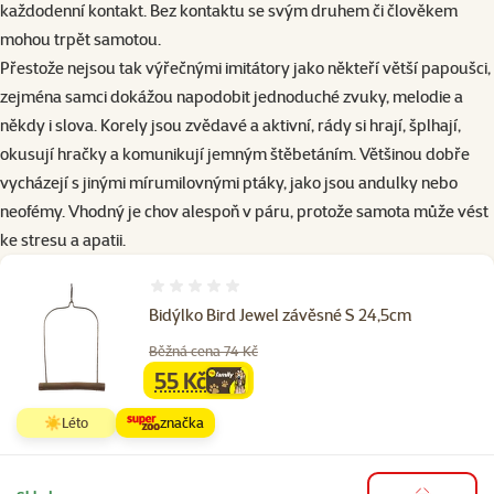
každodenní kontakt. Bez kontaktu se svým druhem či člověkem
mohou trpět samotou.
Přestože nejsou tak výřečnými imitátory jako někteří větší papoušci,
zejména samci dokážou napodobit jednoduché zvuky, melodie a
někdy i slova. Korely jsou zvědavé a aktivní, rády si hrají, šplhají,
okusují hračky a komunikují jemným štěbetáním. Většinou dobře
vycházejí s jinými mírumilovnými ptáky, jako jsou andulky nebo
neofémy. Vhodný je chov alespoň v páru, protože samota může vést
ke stresu a apatii.
Hodnocení 0%
Bidýlko Bird Jewel závěsné S 24,5cm
Běžná cena 74 Kč
55 Kč
family
cena
☀️Léto
značka