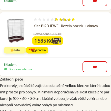
Skladem
do košíku
2×
hodnocení
Hodnocení 100%, počet hodnocení: 2
Klec BIRD JEWEL Rozela pozink + vínová
Běžná cena 1 789 Kč
1 565 Kč
family
cena
☀️Léto
značka
Skladem
do košíku
Doprava zdarma
Základní péče
Pro korely je důležité zajistit dostatečně velkou klec, ve které budou
mít prostor pro pohyb. Minimální doporučená velikost klece pro pár
korel je 100 × 60 × 80 cm, ideální volbou je však větší voliéra nebo
alespoň pravidelný volný pohyb po místnosti.