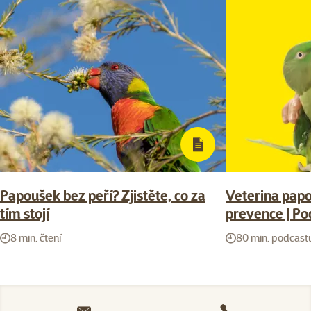
Papoušek bez peří? Zjistěte, co za
Veterina papo
tím stojí
prevence | Po
8 min. čtení
80 min. podcast