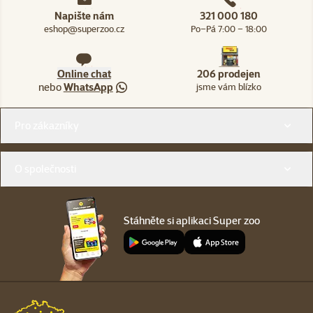
Napište nám
321 000 180
eshop@superzoo.cz
Po–Pá 7:00 – 18:00
Online chat
206 prodejen
nebo
WhatsApp
jsme vám blízko
Menu v patičce
Pro zákazníky
O společnosti
Stáhněte si aplikaci Super zoo