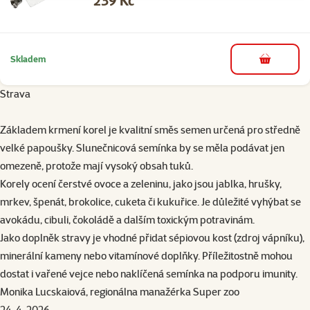
239 Kč
Skladem
do košíku
Strava
Základem krmení korel je kvalitní směs semen určená pro středně
velké papoušky. Slunečnicová semínka by se měla podávat jen
omezeně, protože mají vysoký obsah tuků.
Korely ocení čerstvé ovoce a zeleninu, jako jsou jablka, hrušky,
mrkev, špenát, brokolice, cuketa či kukuřice. Je důležité vyhýbat se
avokádu, cibuli, čokoládě a dalším toxickým potravinám.
Jako doplněk stravy je vhodné přidat sépiovou kost (zdroj vápníku),
minerální kameny nebo vitamínové doplňky. Příležitostně mohou
dostat i vařené vejce nebo naklíčená semínka na podporu imunity.
Monika Lucskaiová, regionálna manažérka Super zoo
24. 4. 2026