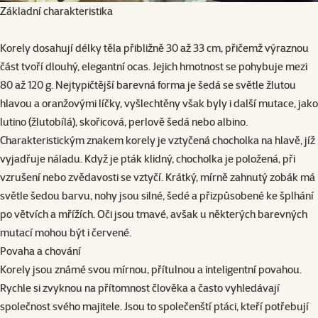
Základní charakteristika
Korely dosahují délky těla přibližně 30 až 33 cm, přičemž výraznou
část tvoří dlouhý, elegantní ocas. Jejich hmotnost se pohybuje mezi
80 až 120 g. Nejtypičtější barevná forma je šedá se světle žlutou
hlavou a oranžovými líčky, vyšlechtěny však byly i další mutace, jako
lutino (žlutobílá), skořicová, perlově šedá nebo albino.
Charakteristickým znakem korely je vztyčená chocholka na hlavě, jíž
vyjadřuje náladu. Když je pták klidný, chocholka je položená, při
vzrušení nebo zvědavosti se vztyčí. Krátký, mírně zahnutý zobák má
světle šedou barvu, nohy jsou silné, šedé a přizpůsobené ke šplhání
po větvích a mřížích. Oči jsou tmavé, avšak u některých barevných
mutací mohou být i červené.
Povaha a chování
Korely jsou známé svou mírnou, přítulnou a inteligentní povahou.
Rychle si zvyknou na přítomnost člověka a často vyhledávají
společnost svého majitele. Jsou to společenští ptáci, kteří potřebují