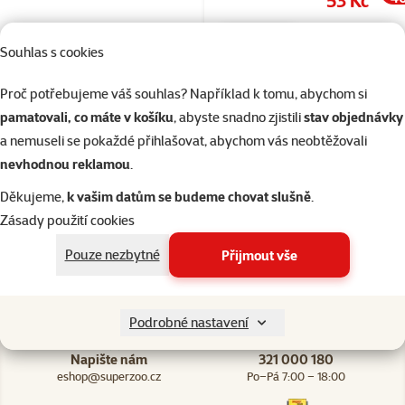
💥 Výprodej
Souhlas s cookies
Proč potřebujeme váš souhlas? Například k tomu, abychom si
Skladem
do 
pamatovali, co máte v košíku
, abyste snadno zjistili
stav objednávky
a nemuseli se pokaždé přihlašovat, abychom vás neobtěžovali
nevhodnou reklamou
.
Děkujeme,
k vašim datům se budeme chovat slušně
.
Zásady použití cookies
206 prodejen, jsme vám blízko
Špičkové vlast
Pouze nezbytné
Přijmout vše
Naši experti na prodejnách vám vždy poradí
Vlastní vývoj a v
Podrobné nastavení
Napište nám
321 000 180
eshop@superzoo.cz
Po–Pá 7:00 – 18:00