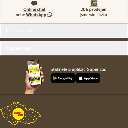
Online chat
206 prodejen
nebo
WhatsApp
jsme vám blízko
Menu v patičce
Pro zákazníky
O společnosti
Stáhněte si aplikaci Super zoo