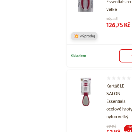
Essentials n
velké
Původní cena
169 Kč
Cena
126,75 Kč
💥 Výprodej
Skladem
Hodnocení 
Kartáč LE
SALON
Essentials
ocelové hroty
nylon velký
Původní cena
89 Kč
Sl
Cena
53 Kč
-4