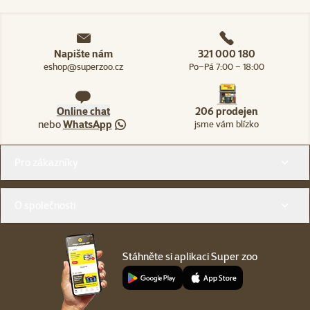
Napište nám
321 000 180
eshop@superzoo.cz
Po–Pá 7:00 – 18:00
Online chat
206 prodejen
nebo
WhatsApp
jsme vám blízko
Menu v patičce
Pro zákazníky
O společnosti
Stáhněte si aplikaci Super zoo