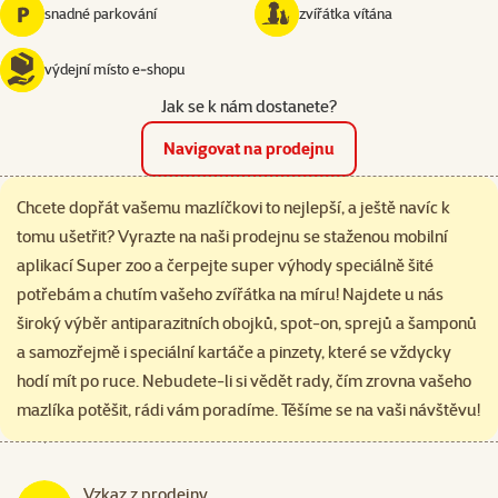
snadné parkování
zvířátka vítána
výdejní místo e‑shopu
Jak se k nám dostanete?
Navigovat na prodejnu
Chcete dopřát vašemu mazlíčkovi to nejlepší, a ještě navíc k
tomu ušetřit? Vyrazte na naši prodejnu se staženou mobilní
aplikací Super zoo a čerpejte super výhody speciálně šité
potřebám a chutím vašeho zvířátka na míru! Najdete u nás
široký výběr antiparazitních obojků, spot-on, sprejů a šamponů
a samozřejmě i speciální kartáče a pinzety, které se vždycky
hodí mít po ruce. Nebudete-li si vědět rady, čím zrovna vašeho
mazlíka potěšit, rádi vám poradíme. Těšíme se na vaši návštěvu!
Vzkaz z prodejny