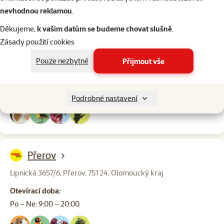
nevhodnou reklamou
.
Děkujeme,
k vašim datům se budeme chovat slušně
.
Přerov Kasárna
Zásady použití cookies
Pouze nezbytné
Přijmout vše
Želatovská 3563/40, Přerov, 750 02, Olomoucký kraj
Otevírací doba:
Po – Ne: 9:00 – 20:00
Podrobné nastavení
Přerov
Lipnická 3657/6, Přerov, 751 24, Olomoucký kraj
Otevírací doba:
Po – Ne: 9:00 – 20:00