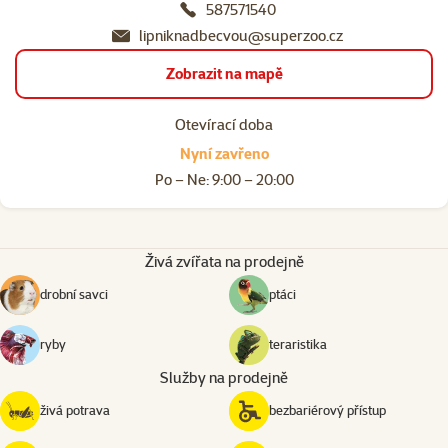
587571540
lipniknadbecvou@superzoo.cz
Zobrazit na mapě
Otevírací doba
Nyní zavřeno
Po – Ne: 9:00 – 20:00
Živá zvířata na prodejně
drobní savci
ptáci
ryby
teraristika
Služby na prodejně
živá potrava
bezbariérový přístup