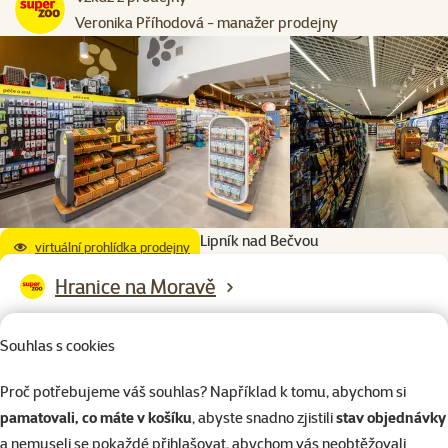
Veronika Příhodová - manažer prodejny
Super zoo Lipník nad Bečvou
virtuální prohlídka prodejny
Hranice na Moravě
STOP SHOP, Družstevní 2072, Hranice na Moravě, 753 01,
Souhlas s cookies
Olomoucký kraj
Otevírací doba:
Proč potřebujeme váš souhlas? Například k tomu, abychom si
Po – Ne: 9:00 – 20:00
pamatovali, co máte v košíku
, abyste snadno zjistili
stav objednávky
a nemuseli se pokaždé přihlašovat, abychom vás neobtěžovali