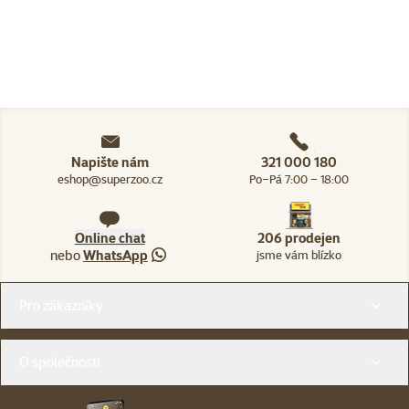
Napište nám
321 000 180
eshop@superzoo.cz
Po–Pá 7:00 – 18:00
Online chat
206 prodejen
nebo
WhatsApp
jsme vám blízko
Menu v patičce
Pro zákazníky
O společnosti