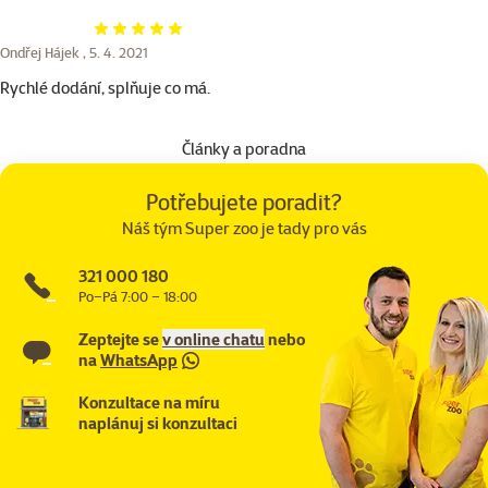
Hodnocení 100%
Ondřej Hájek ,
5. 4. 2021
Rychlé dodání, splňuje co má.
Články a poradna
Potřebujete poradit?
Náš tým Super zoo je tady pro vás
321 000 180
Po–Pá 7:00 – 18:00
Zeptejte se
v online chatu
nebo
na
WhatsApp
Konzultace na míru
naplánuj si konzultaci