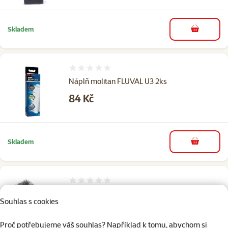
Skladem
do košíku
Hodnocení 0%
Náplň molitan FLUVAL U3 2ks
Cena
84 Kč
Skladem
do košíku
Hodnocení 0%
Náhradní houbička Aquael pro filtr Pat-Mini
Souhlas s cookies
hustá
Cena
75 Kč
Proč potřebujeme váš souhlas? Například k tomu, abychom si