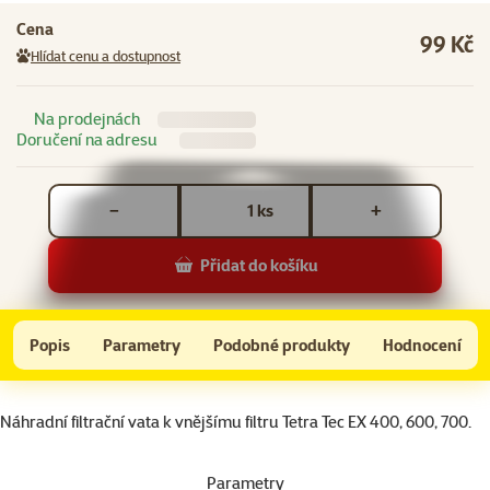
Cena
99 Kč
Hlídat cenu a dostupnost
Na prodejnách
Doručení na adresu
Počet kusů *
ks
−
+
Přidat do košíku
Náplň vata filtrační Tetra Tec EX 400,600,700,600Plus,800Plus 2ks
Do košíku
Popis
Parametry
Podobné produkty
Hodnocení
Na začátek stránky
superzoo.product.detail.content
Náhradní filtrační vata k vnějšímu filtru Tetra Tec EX 400, 600, 700.
Parametry