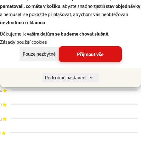
pamatovali, co máte v košíku
, abyste snadno zjistili
stav objednávky
a nemuseli se pokaždé přihlašovat, abychom vás neobtěžovali
Skladem
do košíku
nevhodnou reklamou
.
Děkujeme,
k vašim datům se budeme chovat slušně
.
Zásady použití cookies
Další podobné produkty
Pouze nezbytné
Přijmout vše
Hodnocení 100%
Hodnocení 1×
1×
5
Podrobné nastavení
hodnocení
4
3
2
1