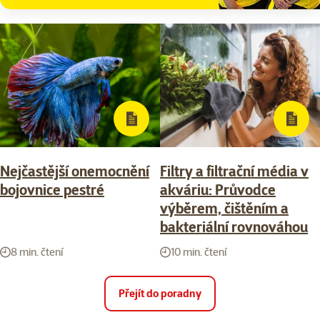
Nejčastější onemocnění
Filtry a filtrační média v
bojovnice pestré
akváriu: Průvodce
výběrem, čištěním a
bakteriální rovnováhou
8 min. čtení
10 min. čtení
Přejít do poradny