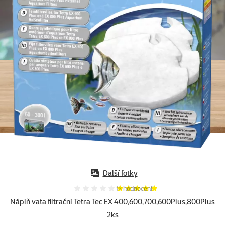
Další fotky
Hodnocení 100%, počet hodnocení:
1×
hodnocení
Náplň vata filtrační Tetra Tec EX 400,600,700,600Plus,800Plus
2ks