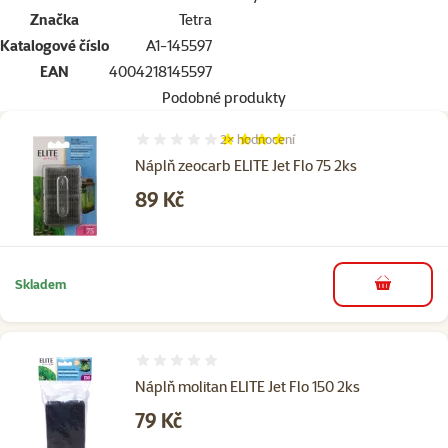
Značka
Tetra
Katalogové číslo
A1-145597
EAN
4004218145597
Podobné produkty
2×
hodnocení
Hodnocení 80%, počet hodnocení: 2
Náplň zeocarb ELITE Jet Flo 75 2ks
Cena
89 Kč
Skladem
do košíku
Hodnocení 0%
Náplň molitan ELITE Jet Flo 150 2ks
Cena
79 Kč