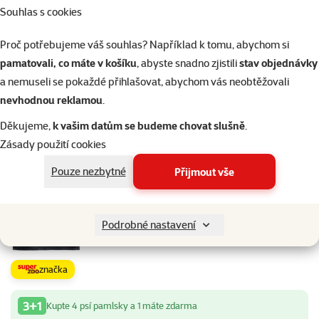
Poslouchat na Apple podcast
Souhlas s cookies
Proč potřebujeme váš souhlas? Například k tomu, abychom si
pamatovali, co máte v košíku
, abyste snadno zjistili
stav objednávky
a nemuseli se pokaždé přihlašovat, abychom vás neobtěžovali
nevhodnou reklamou
.
Shlédnout na YouTube
Děkujeme,
k vašim datům se budeme chovat slušně
.
O epizodě
Zásady použití cookies
Pouze nezbytné
Přijmout vše
13×
hodnocení
Hodnocení 97%, počet hodnocení: 13
Ontario Snack Soft Duck Jerky 500g
Cena
319 Kč
Podrobné nastavení
značka
3+1
Kupte 4 psí pamlsky a 1 máte zdarma