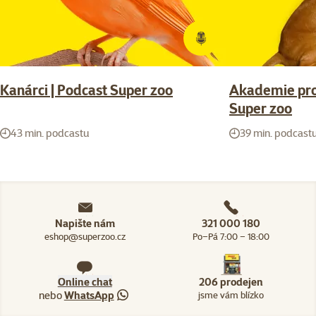
Kanárci | Podcast Super zoo
Akademie pro 
Super zoo
43 min. podcastu
39 min. podcast
Napište nám
321 000 180
eshop@superzoo.cz
Po–Pá 7:00 – 18:00
Online chat
206 prodejen
nebo
WhatsApp
jsme vám blízko