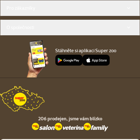
Menu v patičce
Pro zákazníky
O společnosti
Stáhněte si aplikaci Super zoo
206 prodejen,
jsme vám blízko