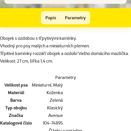
Obojek AVENUE Viva zelený XS 27cm
Popis
Parametry
Na začátek stránky
superzoo.product.detail.content
Obojek s ozdobou s třpytivými kamínky.
Vhodný pro psy malých a miniaturních plemen.
Třpitivé kamínky rozzáří obojek a ozdobí Vašho domácího mazlíčka.
Velikost: 27 cm, šířka 1,4 cm.
Parametry
Velikost psa
Miniaturní, Malý
Materiál
Koženka
Barva
Zelená
Typ obojku
Klasický
Značka
Avenue
Katalogové číslo
104-74895
Články a poradna