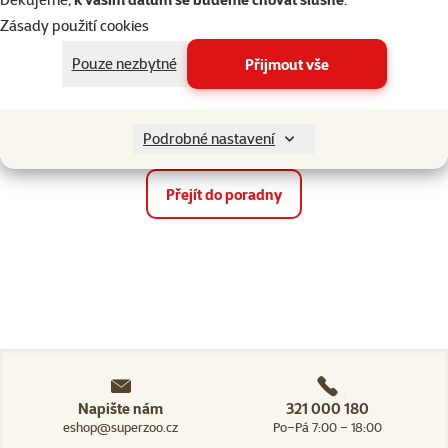
Zásady použití cookies
Pouze nezbytné
Přijmout vše
Chladné počasí a naši
Zima se psem, rady a
čtyřnozí parťáci
tipy
Podrobné nastavení
Přejít do poradny
Napište nám
321 000 180
eshop@superzoo.cz
Po–Pá 7:00 – 18:00