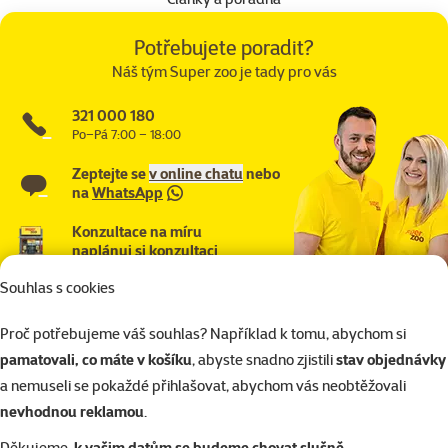
Potřebujete poradit?
Náš tým Super zoo je tady pro vás
321 000 180
Po–Pá 7:00 – 18:00
Zeptejte se
v online chatu
nebo
na
WhatsApp
Konzultace na míru
naplánuj si konzultaci
Souhlas s cookies
Proč potřebujeme váš souhlas? Například k tomu, abychom si
pamatovali, co máte v košíku
, abyste snadno zjistili
stav objednávky
a nemuseli se pokaždé přihlašovat, abychom vás neobtěžovali
nevhodnou reklamou
.
Děkujeme,
k vašim datům se budeme chovat slušně
.