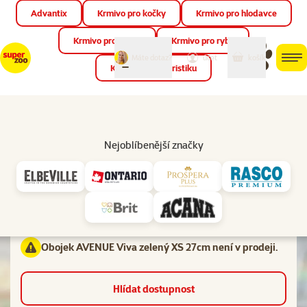
Advantix
Krmivo pro kočky
Krmivo pro hlodavce
Zav
📱 Stáhněte si novou aplikaci Super zoo.
Více informací
Krmivo pro ptáky
Krmivo pro ryby
můj
můj
Máte dotaz?
košík
účet
men
Krmivo pro teraristiku
Hled
Vl
Obojky
Nejoblíbenější značky
Hodnocení 0%
Obojek AVENUE Viva zelený XS 27cm
Materiál:
Koženka
Obojek AVENUE Viva zelený XS 27cm není v prodeji.
Hlídat dostupnost