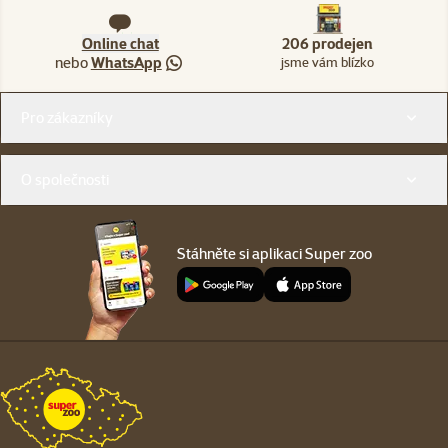
Online chat
206 prodejen
nebo
WhatsApp
jsme vám blízko
Menu v patičce
Pro zákazníky
O společnosti
Stáhněte si aplikaci Super zoo