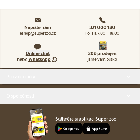
Napište nám
321 000 180
eshop@superzoo.cz
Po–Pá 7:00 – 18:00
Online chat
206 prodejen
nebo
WhatsApp
jsme vám blízko
Menu v patičce
Pro zákazníky
O společnosti
Stáhněte si aplikaci Super zoo