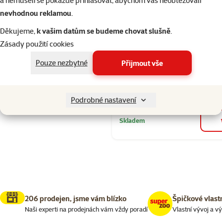
a nemuseli se pokaždé přihlašovat, abychom vás neobtěžovali
Seřadit
Hodnocení 10
nevhodnou reklamou
.
Ontario Stick 
Beef&Liver 3
Děkujeme,
k vašim datům se budeme chovat slušně
.
Zásady použití cookies
Cena
54 Kč
Pouze nezbytné
Přijmout vše
značka
Kupte 4 kočičí pamlsky a 1 
3+1
zdarma
Podrobné nastavení
Skladem
206 prodejen, jsme vám blízko
Špičkové vlast
Naši experti na prodejnách vám vždy poradí
Vlastní vývoj a v