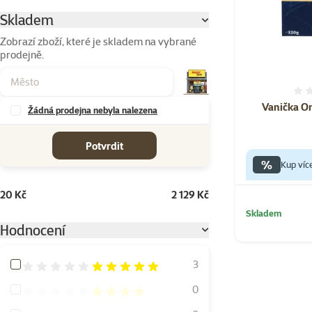
Skladem
Parametrický filtr
Zobrazí zboží, které je skladem na vybrané
prodejně.
Vanička On
Žádná prodejna nebyla nalezena
cena od-do
Potvrdit
%
Kup víc
20 Kč
2 129 Kč
Skladem
Hodnocení
Hodnocení 100%
3
Hodnocení 80%
0