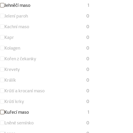
Jehněčí maso
1
Jelení paroh
0
Kachní maso
0
Kapr
0
Kolagen
0
Kořen z čekanky
0
Krevety
0
Králík
0
Krůtí a krocaní maso
0
Krůtí krky
0
Kuřecí maso
1
Lněné semínko
0