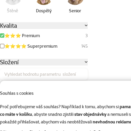
Štěně
Dospělý
Senior
Kvalita
⭐⭐⭐ Premium
3
⭐⭐⭐⭐ Superpremium
145
Složení
Vyhledat hodnotu parametru složení
Batáty
0
Souhlas s cookies
Bez kuřecího masa
0
Proč potřebujeme váš souhlas? Například k tomu, abychom si
pamat
Bez obilovin (Grain Free)
0
co máte v košíku
, abyste snadno zjistili
stav objednávky
a nemuseli 
Borůvky
0
pokaždé přihlašovat, abychom vás neobtěžovali
nevhodnou reklam
Brambory/batáty
0