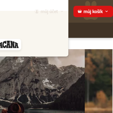
můj
účet
můj
košík
Hledej
háme