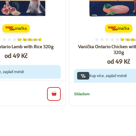
značka
značka
4×
hodnocení
5×
hodno
Hodnocení 100%, počet hodnocení: 4
Hodnocen
tario Lamb with Rice 320g
Vanička Ontario Chicken wit
320g
Cena
od 49 Kč
Cena
od 49 Kč
e, zaplať méně
%
Kup více, zaplať méně
Skladem
do košíku