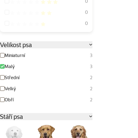
Hodnocení 60%
0
Hodnocení 40%
0
Hodnocení 20%
0
Velikost psa
Miniaturní
3
Malý
3
Střední
2
Velký
2
Obří
2
Stáří psa