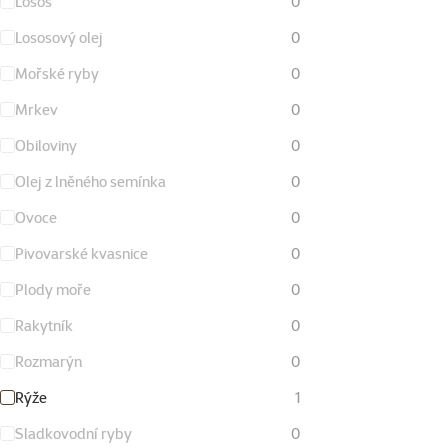
Losos
0
Lososový olej
0
Mořské ryby
0
Mrkev
0
Obiloviny
0
Olej z lněného semínka
0
Ovoce
0
Pivovarské kvasnice
0
Plody moře
0
Rakytník
0
Rozmarýn
0
Rýže
1
Sladkovodní ryby
0