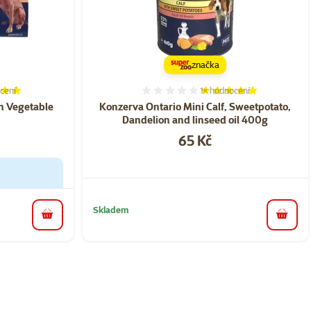
značka
cení
1×
hodnocení
í 96%, počet hodnocení: 5
Hodnocení 100%, počet ho
h Vegetable
Konzerva Ontario Mini Calf, Sweetpotato,
Dandelion and linseed oil 400g
Cena
65 Kč
Skladem
do koš
do košíku