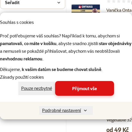
Seřadit
Hodnocení 10
Vanička Onta
with Rice 320
Souhlas s cookies
Cena
od 49 Kč
Proč potřebujeme váš souhlas? Například k tomu, abychom si
💥 Výprodej
značka
pamatovali, co máte v košíku
, abyste snadno zjistili
stav objednávky
a nemuseli se pokaždé přihlašovat, abychom vás neobtěžovali
%
Kup více, zaplať méně
nevhodnou reklamou
.
Děkujeme,
k vašim datům se budeme chovat slušně
.
Skladem
Zásady použití cookies
Pouze nezbytné
Přijmout vše
Hodnocení 96
Vanička Onta
Podrobné nastavení
Chicken with
Vegetable 3
Cena
od 49 Kč