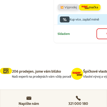
💥 Výprodej
značka
%
Kup více, zaplať méně
Skladem
206 prodejen, jsme vám blízko
Špičkové vlast
Naši experti na prodejnách vám vždy poradí
Vlastní vývoj a v
Napište nám
321 000 180