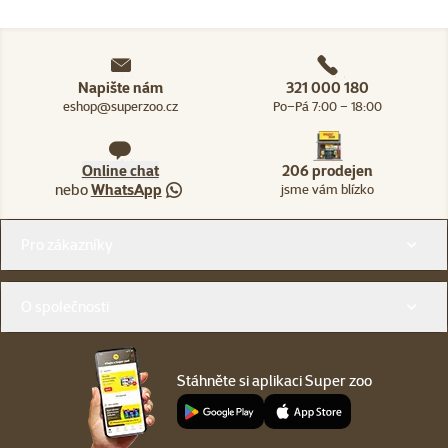
Napište nám
321 000 180
eshop@superzoo.cz
Po–Pá 7:00 – 18:00
Online chat
206 prodejen
nebo
WhatsApp
jsme vám blízko
Menu v patičce
Pro zákazníky
O společnosti
Stáhněte si aplikaci Super zoo