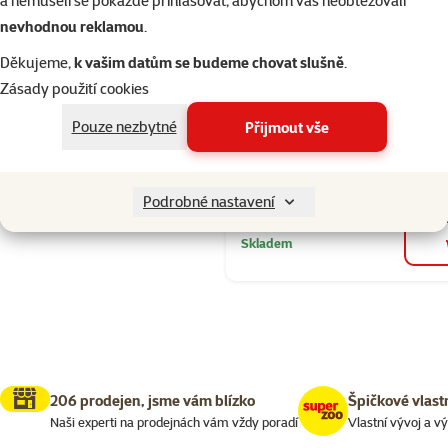
a nemuseli se pokaždé přihlašovat, abychom vás neobtěžovali
Seřadit
Hodnocení 97
nevhodnou reklamou
.
Ontario Snac
Bits 75 g
Děkujeme,
k vašim datům se budeme chovat slušně
.
Zásady použití cookies
Cena
59 Kč
Pouze nezbytné
Přijmout vše
značka
Kupte 4 kočičí pamlsky a 1 
3+1
zdarma
Podrobné nastavení
Skladem
206 prodejen, jsme vám blízko
Špičkové vlast
Naši experti na prodejnách vám vždy poradí
Vlastní vývoj a v