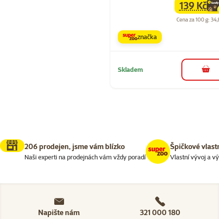
139 Kč
family
ce
Cena za 100 g: 34,
značka
Skladem
do 
206 prodejen, jsme vám blízko
Špičkové vlast
Naši experti na prodejnách vám vždy poradí
Vlastní vývoj a v
Napište nám
321 000 180