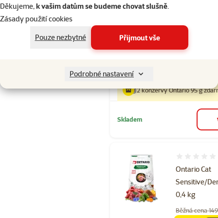
Sensitive/D
Děkujeme,
k vašim datům se budeme chovat slušně
.
Zásady použití cookies
Běžná cena 42
389 Kč
family
ce
Pouze nezbytné
Přijmout vše
Cena za 100 g: 19,
značka
Podrobné nastavení
2 konzervy Ontario 95 g zda
Skladem
Hodnocení 
Ontario Cat
Sensitive/D
0,4 kg
Běžná cena 149