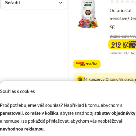
Seřadit
Hodnocení 98
Ontario Cat
Sensitive/De
kg
Běžná cena 99
919 Kč
family
ce
Cena za 100 g: 14,1
značka
4 konzervy Ontario 95 g zda
Souhlas s cookies
Skladem
Proč potřebujeme váš souhlas? Například k tomu, abychom si
pamatovali, co máte v košíku
, abyste snadno zjistili
stav objednávky
a nemuseli se pokaždé přihlašovat, abychom vás neobtěžovali
Hodnocení 10
nevhodnou reklamou
.
Ontario Cat