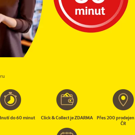
ěru
nutí do 60 minut
Click & Collect je ZDARMA
Přes 200 prodejen 
ČR