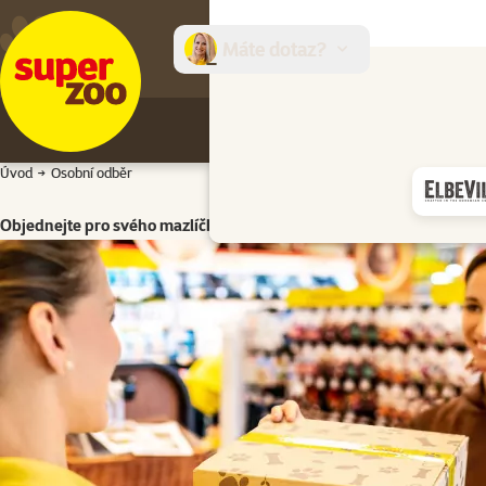
Máte dotaz?
E-sh
Úvod
Osobní odběr
Objednejte pro svého mazlíčka online na našem e-shopu a do 60 mi