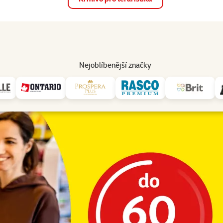
op
Akce a slevy
Prodejny
Služby
Poradna
Pomá
206
Nejoblíbenější značky
Osobní odběr
nut si vyzvedněte nákup na vaší oblíbené prodejně.