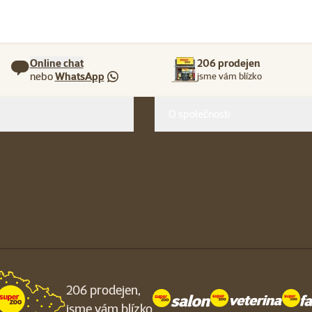
Online chat
206 prodejen
nebo
WhatsApp
jsme vám blízko
O společnosti
206 prodejen,
jsme vám blízko