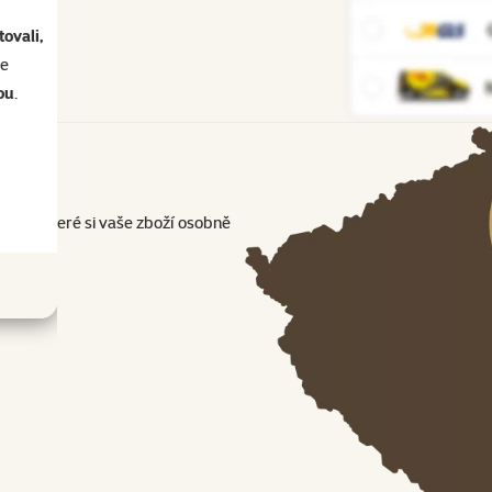
ovali,
se
ou
.
o, na které si vaše zboží osobně