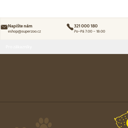
Napište nám
321 000 180
eshop@superzoo.cz
Po–Pá 7:00 – 18:00
Menu v patičce
Pro zákazníky