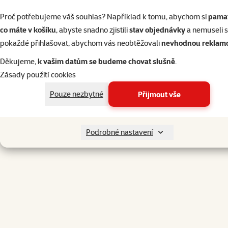
Proč potřebujeme váš souhlas? Například k tomu, abychom si
pamat
co máte v košíku
, abyste snadno zjistili
stav objednávky
a nemuseli 
pokaždé přihlašovat, abychom vás neobtěžovali
nevhodnou reklam
Děkujeme,
k vašim datům se budeme chovat slušně
.
Zásady použití cookies
Zvolte si prodejnu pro vyzvednutí
Pouze nezbytné
Přijmout vše
Po zvolení možnosti "Osobní odběr" si vyberete prodejnu Super zo
vyzvednete.
Podrobné nastavení