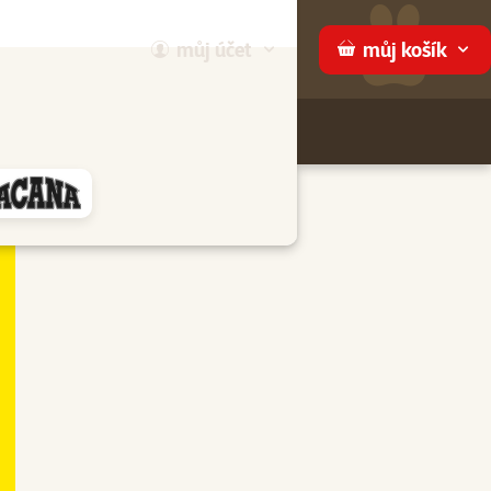
můj
účet
můj
košík
Hledej
háme