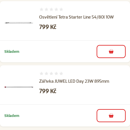
Hodnocení 0%
Osvětlení Tetra Starter Line 54/80l 10W
Cena
799 Kč
Skladem
do košíku
Hodnocení 0%
Zářivka JUWEL LED Day 23W 895mm
Cena
799 Kč
Skladem
do košíku