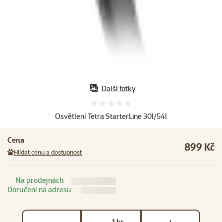
Další fotky
Hodnocení 0%
Osvětlení Tetra StarterLine 30l/54l
Cena
899 Kč
Hlídat cenu a dostupnost
Na prodejnách
Doručení na adresu
Počet kusů *
ks