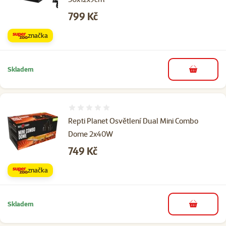
Cena
799 Kč
značka
Skladem
do košíku
Hodnocení 0%
Repti Planet Osvětlení Dual Mini Combo
Dome 2x40W
Cena
749 Kč
značka
Skladem
do košíku