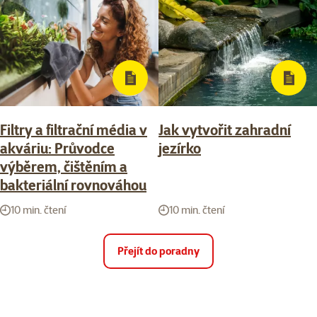
Filtry a filtrační média v
Jak vytvořit zahradní
akváriu: Průvodce
jezírko
výběrem, čištěním a
bakteriální rovnováhou
10 min. čtení
10 min. čtení
Přejít do poradny