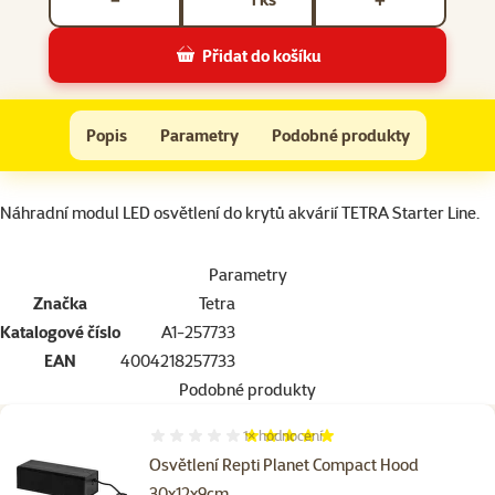
−
+
Přidat do košíku
Osvětlení Tetra StarterLine 30l/54l
Do košíku
Popis
Parametry
Podobné produkty
Na začátek stránky
superzoo.product.detail.content
Náhradní modul LED osvětlení do krytů akvárií TETRA Starter Line.
Parametry
Značka
Tetra
Katalogové číslo
A1-257733
EAN
4004218257733
Podobné produkty
1×
hodnocení
Hodnocení 100%, počet hodnocení: 1
Osvětlení Repti Planet Compact Hood
30x12x9cm