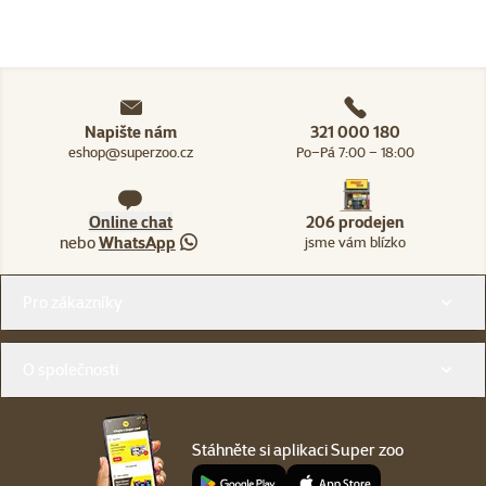
Napište nám
321 000 180
eshop@superzoo.cz
Po–Pá 7:00 – 18:00
Online chat
206 prodejen
nebo
WhatsApp
jsme vám blízko
Menu v patičce
Pro zákazníky
O společnosti
Stáhněte si aplikaci Super zoo