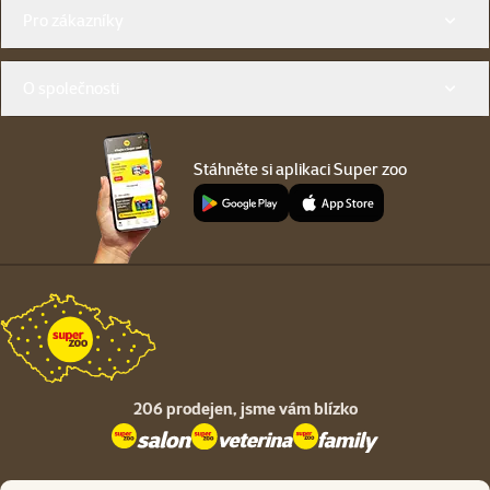
Menu v patičce
Pro zákazníky
O společnosti
Stáhněte si aplikaci Super zoo
206 prodejen,
jsme vám blízko