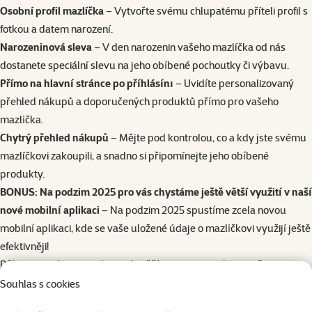
Osobní profil mazlíčka
– Vytvořte svému chlupatému příteli profil s
fotkou a datem narození.
Narozeninová sleva
– V den narozenin vašeho mazlíčka od nás
dostanete speciální slevu na jeho obı́bené pochoutky či výbavu.
Přímo na hlavnı́ stránce po přı́hlásı́nı
– Uvidı́te personalizovaný
přehled nákupů a doporučených produktů přı́mo pro vašeho
mazlı̍čka.
Chytrý přehled nákupů
– Mějte pod kontrolou, co a kdy jste svému
mazlíčkovi zakoupili, a snadno si připomínejte jeho obı́bené
produkty.
BONUS: Na podzim 2025 pro vás chystáme ještě větší využitı́ v našı́
nové mobilnı́ aplikaci
– Na podzim 2025 spustı́me zcela novou
mobilnı́ aplikaci, kde se vaše uložené údaje o mazlı̍čkovi využijı́ ještě
efektivněji!
Děkujeme vám za pochopení a těšíme se na to, jak si s vašimi
mazlı̍čky společně užijeme tuto novou kapitolu plnou radosti a
Souhlas s cookies
příjemných překvapení!