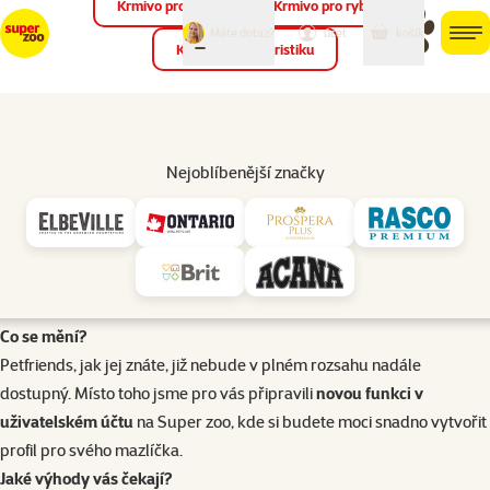
Krmivo pro ptáky
Krmivo pro ryby
můj
můj
Máte dotaz?
košík
účet
men
Krmivo pro teraristiku
Hled
Úvod
Petfriends
Nejoblíbenější značky
Vážení zákazníci,
chceme vám poděkovat za vaši podporu a aktivitu v komunitě
Petfriends. S příchodem nového e-shopu Super zoo přinášíme
čerstvé změny, které vám pomohou lépe pečovat o vaše mazlíčky a
užívat si personalizovaný zážitek.
Co se mění?
Petfriends, jak jej znáte, již nebude v plném rozsahu nadále
dostupný. Místo toho jsme pro vás připravili
novou funkci v
uživatelském účtu
na Super zoo, kde si budete moci snadno vytvořit
profil pro svého mazlíčka.
Jaké výhody vás čekají?