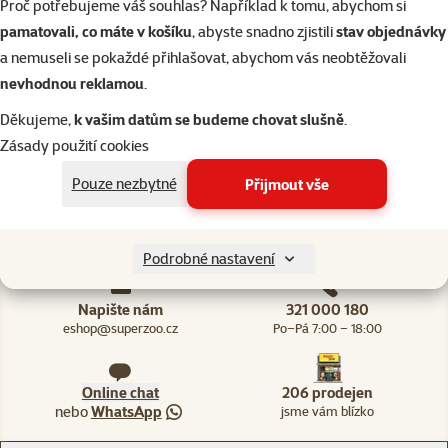
Proč potřebujeme váš souhlas? Například k tomu, abychom si
Tým Super zoo
pamatovali, co máte v košíku
, abyste snadno zjistili
stav objednávky
a nemuseli se pokaždé přihlašovat, abychom vás neobtěžovali
Líbila se vám stránka? Sdílejte ji dál!
nevhodnou reklamou
.
facebook
Děkujeme,
k vašim datům se budeme chovat slušně
.
Zásady použití cookies
x (dříve twitter)
Pouze nezbytné
Přijmout vše
e-mail
Podrobné nastavení
Napište nám
321 000 180
eshop@superzoo.cz
Po–Pá 7:00 – 18:00
Online chat
206 prodejen
nebo
WhatsApp
jsme vám blízko