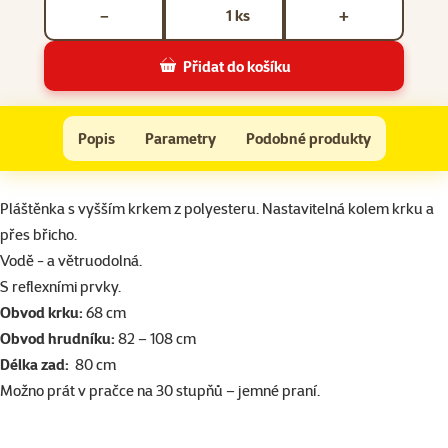
Počet kusů *
ks
−
+
Přidat do košíku
Pláštěnka Trixie Vimy XL 80cm tyrkysová
Do košíku
Popis
Parametry
Podobné produkty
Na začátek stránky
superzoo.product.detail.content
Pláštěnka s vyšším krkem z polyesteru. Nastavitelná kolem krku a
přes břicho.
Vodě - a větruodolná.
S reflexními prvky.
Obvod krku:
68 cm
Obvod hrudníku:
82 – 108 cm
Délka zad:
80 cm
Možno prát v pračce na 30 stupňů – jemné praní.