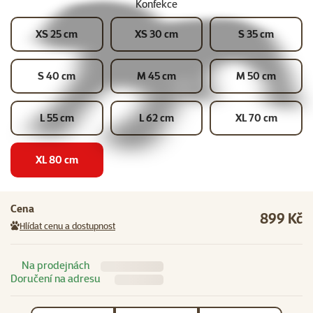
Konfekce
XS 25 cm
XS 30 cm
S 35 cm
S 40 cm
M 45 cm
M 50 cm
L 55 cm
L 62 cm
XL 70 cm
XL 80 cm
Cena
899 Kč
Hlídat cenu a dostupnost
Na prodejnách
Doručení na adresu