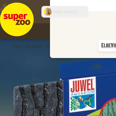
Máte dotaz?
E-sh
Úvod
Akvaristika
Akvarijní dekorace a písky
Pozadí do akvária