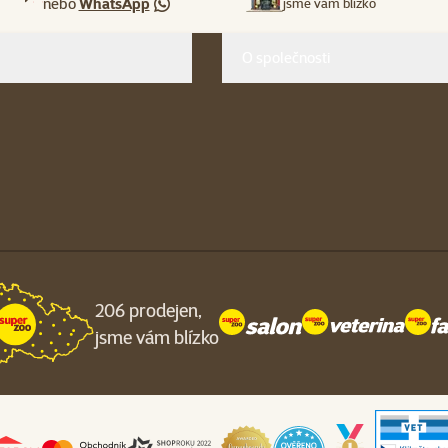
nebo
WhatsApp
jsme vám blízko
O společnosti
206 prodejen,
jsme vám blízko