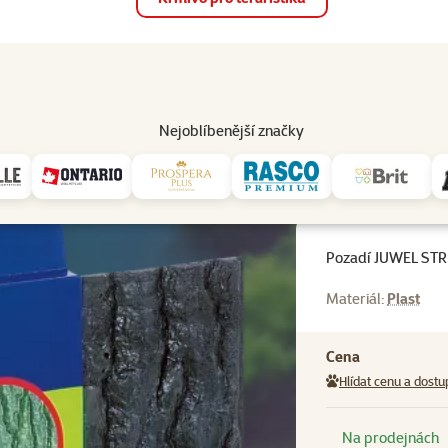
op
Akce a slevy
Prodejny
Služby
Poradna
Pomá
206
Nejoblíbenější značky
Plastikové 3D pozadí
Pozadí JUWEL STR 600
Pozadí JUWEL ST
Materiál:
Plast
Cena
Hlídat cenu a dostu
Na prodejnách