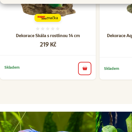
značka
Hodnocení 0%
Dekorace Skála s rostlinou 14 cm
Dekorace Aqu
Cena
219 Kč
Skladem
Skladem
do košíku