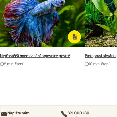
Nejčastější onemocnění bojovnice pestré
Biotopová akvária
8 min. čtení
10 min. čtení
Napište nám
321 000 180