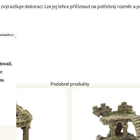
výrazňuje dekoraci. Lze jej lehce přiříznout na potřebný rozměr a po
ametry
ovali,
se
ou
.
Podobné produkty