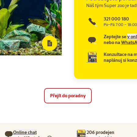
Náš tým Super zoo je tad
321 000 180
Po–Pá 7:00 – 18:00
Zeptejte se
v on
nebo na
Whats
Konzultace na m
naplánuj si konz
Přejít do poradny
Online chat
206 prodejen