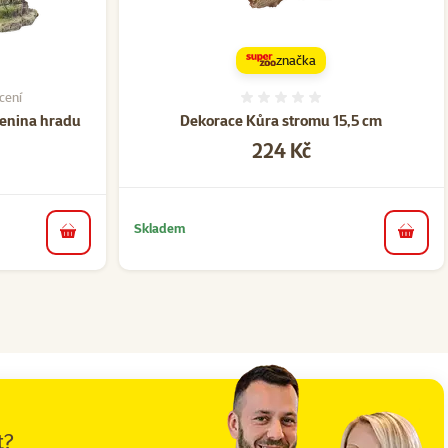
značka
cení
í 40%, počet hodnocení: 1
Hodnocení 0%
cenina hradu
Dekorace Kůra stromu 15,5 cm
Cena
224 Kč
Skladem
do koš
do košíku
t?