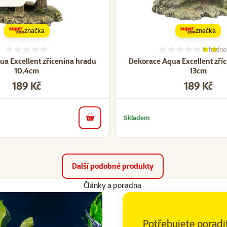
značka
značka
1×
hodno
Hodnocení 0%
Hodnocen
a Excellent zřícenina hradu
Dekorace Aqua Excellent zří
10,4cm
13cm
Cena
Cena
189 Kč
189 Kč
Skladem
do košíku
Další podobné produkty
Články a poradna
Potřebujete poradi