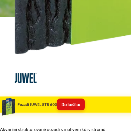
Do košíku
Pozadí JUWEL STR 600
superzoo.product.detail.content
Akvarijní strukturované pozadí s motivem kůry stromů.