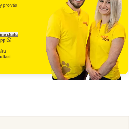
y pro vás
line chatu
App
íru
ultaci