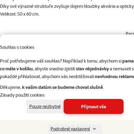
Díky své výrazné struktuře zvyšuje dojem hloubky akvária a opticky z
Velikost: 50 x 60 cm.
Par
Materiál
Plast
Souhlas s cookies
Barva
Černá
Značka
Juwel
Proč potřebujeme váš souhlas? Například k tomu, abychom si
pamat
Katalogové číslo
E1-86910
co máte v košíku
, abyste snadno zjistili
stav objednávky
a nemuseli 
EAN
4022573869101
pokaždé přihlašovat, abychom vás neobtěžovali
nevhodnou reklam
Děkujeme,
k vašim datům se budeme chovat slušně
.
Zásady použití cookies
Pouze nezbytné
Přijmout vše
Podrobné nastavení