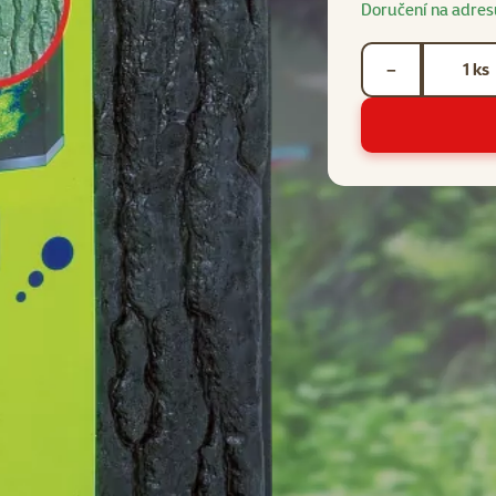
Doručení na adres
Počet kusů *
ks
−